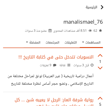
الرئيسية
manalismael_76
62
8.51 ألف مشاهدات المحتوى
عضو منذ
3 سنوات
المساهمات
التعليقات
المجتمعات
المفضلة
النسويات تتدخل حتى في كتابة التاريخ !!!
1
قبل 3 سنوات
ثقافة
9 تعليقات
أعمال درامية تاريخية ( غير العربية) توثق لمراحل مختلفة من
التاريخ الإسلامي ، وتضع حجر أساس لنظرة مختلفة للتاريخ
والعلاقات الإجتماعية والسياسية ، وحتى الفكر الديني ، صورة
مختلفة للمجتمع عن الصورة النمطية في أذهاننا لكل أنواع
رواية شرفة العار: الرجل لا يعيبه شئ ... كل
5