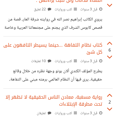
النساء مدانات ولن تثبت براءتهن .
العلاقات ، الحاكم والمحكوم ، الأبناء والوالدين ، الأصدقاء ، الرجل
والمرأة ..... الجمهور بسواده الأعظم يتفق على التغيير الإيجابي
قبل 3 سنوات
كتب وروايات
22 تعليق
للأفكار الذي تقدمه هذه الأعمال في النظرة للتاريخ والواقع معا ،
يروي الكاتب إبراهيم نصر الله في روايته شرفة العار، قصة من
ما يشعرك بالصدمة أن الجمهور أكثر إتفاقا وبشدة على أن دور
قصص كابوس الشرف الذي يجثم على مجتمعاتنا العربية وخاصة
النساء
الأوساط الشعبية والطبقات الفقيرة . قصة منار الفتاة التي يصر
والدها على تعليمها لينجو بها إلى حياة أفضل، ولكن مرض والدها
كتاب نظام التفاهة ...حينما يسيطر التافهون على
6
كل شئ
المفاجئ يبقيها وباقي العائلة تحت رحمة شقيقها أمين، الذي
يغرق في مستنقع من السلوكيات المشبوهة والمنحرفة، ويخالط
قبل 3 سنوات
كتب وروايات
10 تعليقات
سيئي السمعة . يتسبب أمين بمشاكله الكثيرة بحادثة اغتصاب
يطرح المؤلف الكندي ألان بونو وجهة نظره من خلال وقائع
شقيقته منار من أحد رفقاءه، وعندها يصر أمين على قتلها لوأد
حقيقية، يرى فيها أن النظام العالمي برمته مبني على التفاهة،
الفضيحة التي
المؤسسات والجامعات والإعلام وما إلى ذلك تعمل بنظام التفاهة.
ويقصد بذلك أنها جميعها تسعى للحفاظ على المستوى المتوسط
رواية مسغبة، معادن الناس الحقيقية لا تظهر إلا
2
تحت مطرقة الإبتلاءات
في كل شئ ، المهم فقط هو الإستمرارية. كلها تسعى للحفاظ على
المستوى المتوسط للموظفين والطلاب، والجيد هو فقط من يعمل
قبل 3 سنوات
كتب وروايات
تعليقان