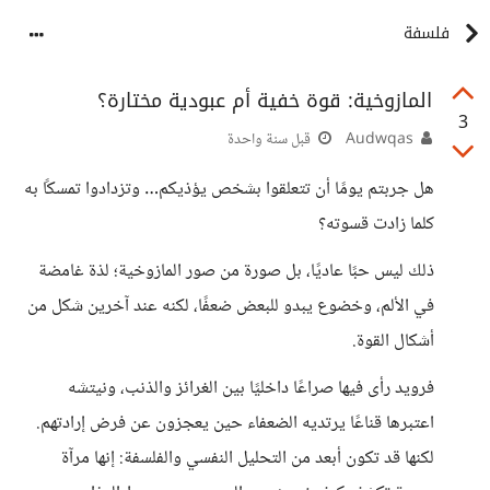
فلسفة
المازوخية: قوة خفية أم عبودية مختارة؟
3
Audwqas
قبل سنة واحدة
هل جربتم يومًا أن تتعلقوا بشخص يؤذيكم… وتزدادوا تمسكًا به
كلما زادت قسوته؟
ذلك ليس حبًا عاديًا، بل صورة من صور المازوخية؛ لذة غامضة
في الألم، وخضوع يبدو للبعض ضعفًا، لكنه عند آخرين شكل من
أشكال القوة.
فرويد رأى فيها صراعًا داخليًا بين الغرائز والذنب، ونيتشه
اعتبرها قناعًا يرتديه الضعفاء حين يعجزون عن فرض إرادتهم.
لكنها قد تكون أبعد من التحليل النفسي والفلسفة: إنها مرآة