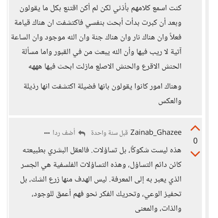
كنت اسمع كلامهم بأذني لكن لم أكن اقتنع بكل ما يقولون
وبعد أن كبرت بدأت أبحث بنفسي فاكتشفت ان هناك قيامة
فعلاً وان هناك نار وان هناك جنة وان الله موجود وان الساعة
آتية لا ريب فيها وأن الله يبعث من في القبور واما مسألة
الحنش الاقرع والحنش الاصلع مازلت ابحث فيها هههه
وهناك امور كانوا يقولون بانها فضيلة اكتشفت انها رذيلة
والعكس
Zainab_Ghazee
أضف ردا
قبل سنة واحدة
0
هذه ليست شكوكًا، بل تساؤلات. فالعقل البشري بطبيعته
كائن دائم التساؤل، وهذه التساؤلات الفلسفية هي الجسر
الذي يعبر به إلى المعرفة. ليس الهدف منها زرع الشك، بل
تحفيز الوعي، وتحريك الفكر نحو فهم أعمق للوجود،
والذات، والمعنى