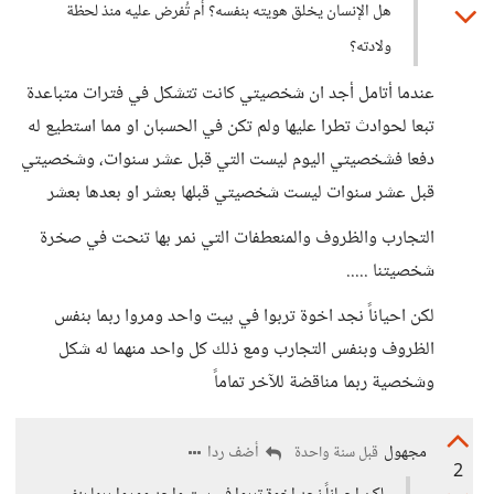
هل الإنسان يخلق هويته بنفسه؟ أم تُفرض عليه منذ لحظة
ولادته؟
عندما أتامل أجد ان شخصيتي كانت تتشكل في فترات متباعدة
تبعا لحوادث تطرا عليها ولم تكن في الحسبان او مما استطيع له
دفعا فشخصيتي اليوم ليست التي قبل عشر سنوات، وشخصيتي
قبل عشر سنوات ليست شخصيتي قبلها بعشر او بعدها بعشر
التجارب والظروف والمنعطفات التي نمر بها تنحت في صخرة
شخصيتنا .....
لكن احياناً نجد اخوة تربوا في بيت واحد ومروا ربما بنفس
الظروف وبنفس التجارب ومع ذلك كل واحد منهما له شكل
وشخصية ربما مناقضة للآخر تماماً
مجهول
أضف ردا
قبل سنة واحدة
2