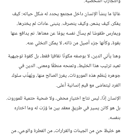
والتجارب الشخصية.
غالبًا ما ينشأ الإنسان داخل مجتمع يحدد له شكل حياته: كيف
يفكر، كيف يشعر، وكيف يتصرف. يتبنى عادات لم يخترها،
ويمارس طقوسًا لم يسأل نفسه يومًا عن معناها. ثم يدافع عنها
بقوة، وكأنها جزء أصيل من ذاته، لا يمكن التخلي عنه.
وهنا يأتي الدين، لا بوصفه مكونًا ثقافيًا فقط، بل كقوة توجيهية
تعيد ترتيب هذا الخليط، وتمنحه منطقًا ومعنى. الدين في
جوهره يُنظم هذه الموروثات، يفرز الصالح منها، ويُهذّب سلوك
الفرد ليتماشى مع قيم إنسانية أعلى.
الإنسان إذًا، ليس نتاج اختيارٍ محض، ولا ضحية حتمية للموروث.
بل هو كائن يسير في طريقٍ معقد بين ما وُرّث له وما اختاره
بنفسه.
هو خليطٌ حيّ من الجينات والقرارات، من الفطرة والوعي، من