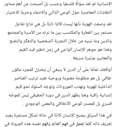
الإنسانية لم تعد سؤالًا فلسفيًا وحسب بل أصبحت من أهم محاور
النقاشات المعاصرة حول الوعي الذاتي والانتماء وحرية الاختيار .
لقد وصفت الهوية بأنها ليست قالبًا ثابتًا بل هي نتاج تفاعل
مستمر بين الفطرة والمكتسب بين ما نرثه من الأسرة والمجتمع
والدين وما نبنيه من خلال التجربة الشخصية والتفكر والنضج
وهذا هو جوهر الإنسان الواعي في زمن تتغيّر فيه القيم
والمعايير بوتيرة سريعة .
أوافقك تمامًا على أن الدين لا ينبغي أن يُختزل كمجرد مكوّن
ثقافي بل هو منظومة معنوية وروحية تعيد ترتيب العناصر
الداخلية للهوية وتهذب الموروثات وتوجّه السلوك نحو قيم
إنسانية راقية وهنا يظهر الدين في دوره الحقيقي ليس كموجّه
قسري بل كمصدر للوعي الأخلاقي والمعنى الوجودي .
في هذا السياق يصبح الإنسان كائنًا في حالة تشكل مستمرة يعيد
تعريف ذاته كلما تعمق في فهم العالم وفهم نفسه هذه المرونة في