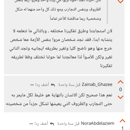
لكن احياناً نجد اخوة تربوا في بيت واحد ومروا ربما بنفس
الظروف وبنفس التجارب ومع ذلك كل واحد منهما له شكل
وشخصية ربما مناقضة للآخر تماماً
لان استجابتنا وطرق تفكيرنا مختلفه ، وبالتالي ما نتعلمه لا
يتشابه ابدا، فقد نجد شخصان مروا بنفس الأزمة معا شخص
خرج منها وهو ناضج كليا وتغير بطريقه ايجابيه وتجد الثاني
تغير ولكن للأسوأ لذا معالجتنا لما حولنا تختلف وفقا لطريقه
تفكيرنا
Zainab_Ghazee
أضف ردا
قبل سنة واحدة
0
نعم هذا صحيح لكن الانسان بالنهاية هو خليط لكل مايمر به
حتى التجارب والظروف التي يعيشها تشكل جزءاً من شخصيته
NoraAbdelaziem
أضف ردا
قبل سنة واحدة
1