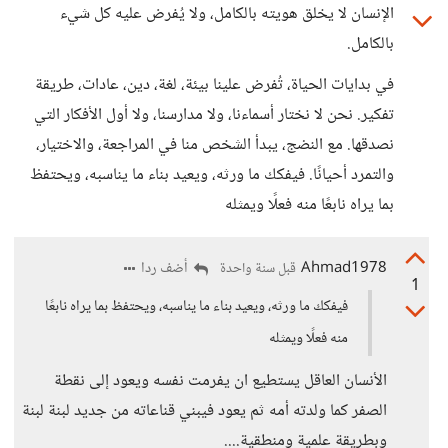
الإنسان لا يخلق هويته بالكامل، ولا يُفرض عليه كل شيء
بالكامل.
في بدايات الحياة، تُفرض علينا بيئة، لغة، دين، عادات، طريقة
تفكير. نحن لا نختار أسماءنا، ولا مدارسنا، ولا أول الأفكار التي
نصدقها. مع النضج، يبدأ الشخص منا في المراجعة، والاختيار،
والتمرد أحيانًا. فيفكك ما ورثه، ويعيد بناء ما يناسبه، ويحتفظ
بما يراه نابعًا منه فعلًا ويمثله
Ahmad1978
أضف ردا
قبل سنة واحدة
1
فيفكك ما ورثه، ويعيد بناء ما يناسبه، ويحتفظ بما يراه نابعًا
منه فعلًا ويمثله
الأنسان العاقل يستطيع ان يفرمت نفسه ويعود إلى نقطة
الصفر كما ولدته أمه ثم يعود فيبني قناعاته من جديد لبنة لبنة
وبطريقة علمية ومنطقية....