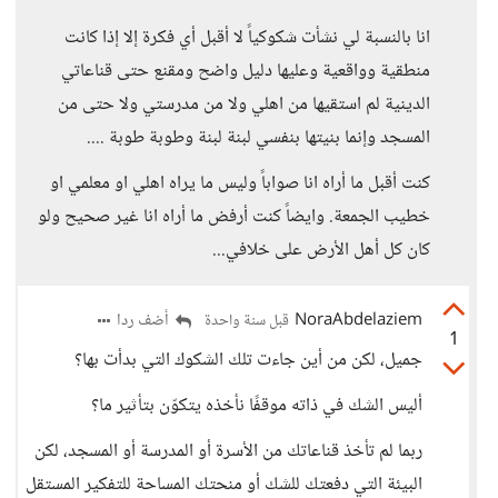
انا بالنسبة لي نشأت شكوكياً لا أقبل أي فكرة إلا إذا كانت
منطقية وواقعية وعليها دليل واضح ومقنع حتى قناعاتي
الدينية لم استقيها من اهلي ولا من مدرستي ولا حتى من
المسجد وإنما بنيتها بنفسي لبنة لبنة وطوبة طوبة ....
كنت أقبل ما أراه انا صواباً وليس ما يراه اهلي او معلمي او
خطيب الجمعة. وايضاً كنت أرفض ما أراه انا غير صحيح ولو
كان كل أهل الأرض على خلافي...
NoraAbdelaziem
أضف ردا
قبل سنة واحدة
1
جميل، لكن من أين جاءت تلك الشكوك التي بدأت بها؟
أليس الشك في ذاته موقفًا نأخذه يتكوّن بتأثير ما؟
ربما لم تأخذ قناعاتك من الأسرة أو المدرسة أو المسجد، لكن
البيئة التي دفعتك للشك أو منحتك المساحة للتفكير المستقل