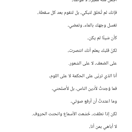
اجعل منه معبرًا، لا موطنًا،
فإنك لم تُخلق لتبكي، بل لتقوم بعد كل سقطة،
تغسل وجهك بالماء، وتمضي،
كأن شيئًا لم يكن،
لكنّ قلبك يعلم أنك انتصرت،
على الضعف، لا على الشعور.
أنا الذي تربّى على الحكمة لا على اللوم،
فما وُجدتُ لأُدين الناس، بل لأُصلحني،
وما اعتدتُ أن أرفع صوتي،
لكن إذا نطقت، خَشعت الأسماع وانحنت الحروف.
لا أباهي بمن أنا،