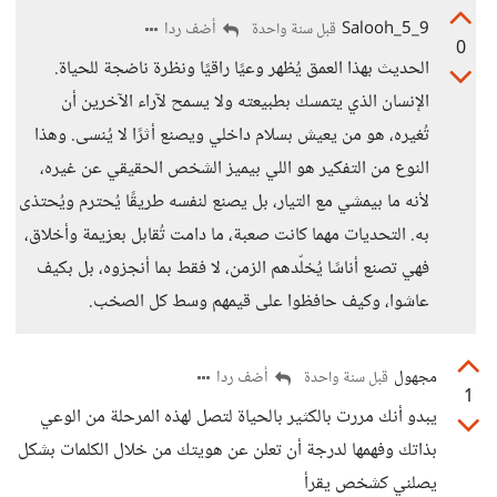
Salooh_5_9
أضف ردا
قبل سنة واحدة
0
الحديث بهذا العمق يُظهر وعيًا راقيًا ونظرة ناضجة للحياة.
الإنسان الذي يتمسك بطبيعته ولا يسمح لآراء الآخرين أن
تُغيره، هو من يعيش بسلام داخلي ويصنع أثرًا لا يُنسى. وهذا
النوع من التفكير هو اللي بيميز الشخص الحقيقي عن غيره،
لأنه ما بيمشي مع التيار، بل يصنع لنفسه طريقًا يُحترم ويُحتذى
به. التحديات مهما كانت صعبة، ما دامت تُقابل بعزيمة وأخلاق،
فهي تصنع أناسًا يُخلّدهم الزمن، لا فقط بما أنجزوه، بل بكيف
عاشوا، وكيف حافظوا على قيمهم وسط كل الصخب.
مجهول
أضف ردا
قبل سنة واحدة
1
يبدو أنك مررت بالكثير بالحياة لتصل لهذه المرحلة من الوعي
بذاتك وفهمها لدرجة أن تعلن عن هويتك من خلال الكلمات بشكل
يصلني كشخص يقرأ