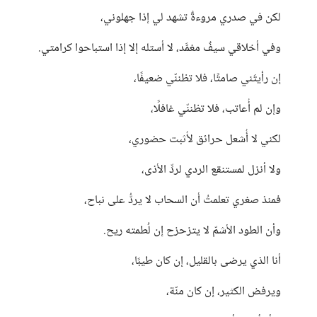
لكن في صدري مروءةٌ تشهد لي إذا جهلوني،
وفي أخلاقي سيفٌ مغمَّد، لا أستله إلا إذا استباحوا كرامتي.
إن رأيتَني صامتًا، فلا تظننّي ضعيفًا،
وإن لم أُعاتب، فلا تظننّي غافلًا،
لكني لا أُشعل حرائق لأُثبت حضوري،
ولا أنزل لمستنقع الردي لردِّ الأذى،
فمنذ صغري تعلمتُ أن السحاب لا يردُّ على نباح،
وأن الطود الأشمّ لا يتزحزح إن لُطمته ريح.
أنا الذي يرضى بالقليل، إن كان طيبًا،
ويرفض الكثير، إن كان منّة،