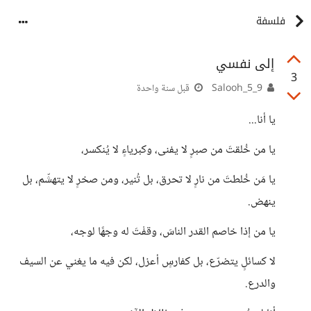
فلسفة
إلى نفسي
3
Salooh_5_9
قبل سنة واحدة
يا أنا...
يا من خُلقتَ من صبرٍ لا يفنى، وكبرياءٍ لا يُنكسر،
يا مَن خُلطتَ من نارٍ لا تحرق، بل تُنير، ومن صخرٍ لا يتهشّم، بل
ينهض.
يا من إذا خاصم القدر الناسَ، وقفْتَ له وجهًا لوجه،
لا كسائلٍ يتضرّع، بل كفارسٍ أعزل، لكن فيه ما يغني عن السيف
والدرع.