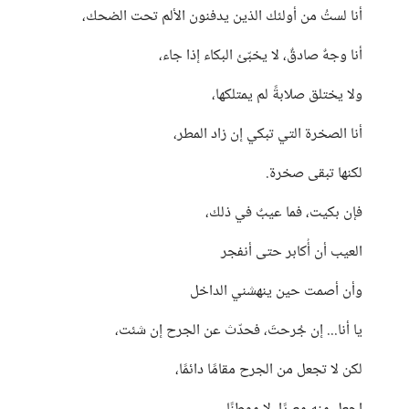
أنا لستُ من أولئك الذين يدفنون الألم تحت الضحك،
أنا وجهٌ صادقٌ، لا يخبّئ البكاء إذا جاء،
ولا يختلق صلابةً لم يمتلكها،
أنا الصخرة التي تبكي إن زاد المطر،
لكنها تبقى صخرة.
فإن بكيت، فما عيبٌ في ذلك،
العيب أن أُكابر حتى أنفجر
وأن أصمت حين ينهشني الداخل
يا أنا... إن جُرحتَ، فحدّث عن الجرح إن شئت،
لكن لا تجعل من الجرح مقامًا دائمًا،