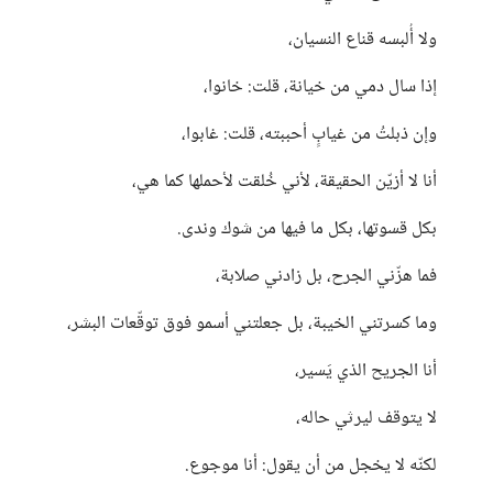
ولا أُلبسه قناع النسيان،
إذا سال دمي من خيانة، قلت: خانوا،
وإن ذبلتُ من غيابٍ أحببته، قلت: غابوا،
أنا لا أزيّن الحقيقة، لأني خُلقت لأحملها كما هي،
بكل قسوتها، بكل ما فيها من شوك وندى.
فما هزّني الجرح، بل زادني صلابة،
وما كسرتني الخيبة، بل جعلتني أسمو فوق توقّعات البشر،
أنا الجريح الذي يَسير،
لا يتوقف ليرثي حاله،
لكنّه لا يخجل من أن يقول: أنا موجوع.