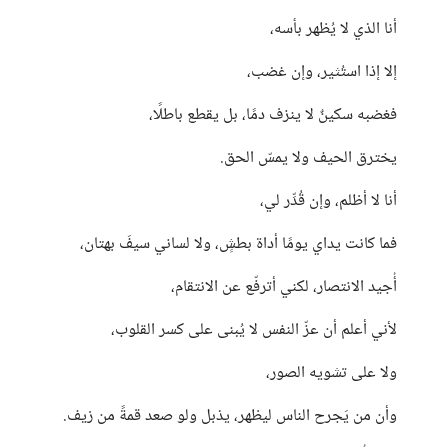
أنا الذي لا يُظهر بأسه،
إلا إذا استُثير، وإن غضب،
فغضبه سكينٌ لا ينزف دمًا، بل يقطع باطلًا،
يخترق الحيف ولا يمسّ الحق.
أنا لا أظلم، وإن قُدِّر لي،
فما كانت يداي يومًا أداة بطشٍ، ولا لساني سيفَ بهتان،
أُجيد الانتصار، لكني أترفّع عن الانتقام،
لأني أعلم أن عزّ النفس لا يُبنى على كسر القلوب،
ولا على تشويه الصور،
وأن من يَجرح الناس ليظهر، يذبل ولو صعد قمةً من زيف.