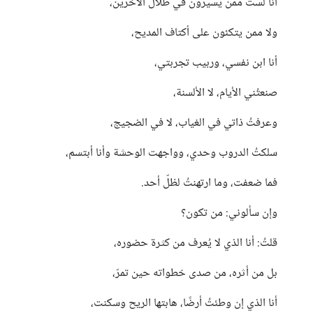
أنا لستُ ممن يسيرون في ظلال الآخرين،
ولا ممن يتكئون على أكتاف المديح،
أنا ابن نفسي، وربيب تجربتي،
صنعتُني الأيام، لا الألسنة،
وعرفتُ ذاتي في الغياب، لا في الضجيج،
سلكتُ الدروب وحدي، وواجهت الوحشة وأنا أبتسم،
فما ضعفت، وما ارتهنتُ لظلّ أحد.
وإن سألوني: من تكون؟
قلتُ: أنا الذي لا يُعرف من كثرة حضوره،
بل من أثره، من صدى خطواته حين تمرّ،
أنا الذي إن وطئتُ أرضًا، هابتها الريح وسكنت،