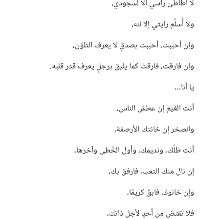
لا أطأطئ رأسي إلا لسجودي،
ولا أُسلّم رايتي إلا لله،
وإن أحببت، أحببت بصدقٍ لا يعرف التلوّن،
وإن فارقت، فارقتَ كما يليق برجلٍ يعرف قدر قلبه.
يا أنا…
أنت الغيم إن عطش الناس،
والصخر إن خانتك الأرصفة،
أنت ظلّك، ونديمك، وأول الخُطى وآخرها،
إن نال منك التعب، فارفق بك،
وإن خانوك، فابقَ كريمًا،
فلا تقتصّ من أحدٍ لأجل ذاتك،