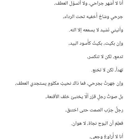
أنا لا أُشهر جراحي، ولا أتسوّل العطف،
جرحي وشاحٌ أُخفيه تحت الرداء،
وأنيني نَشيد لا يسمعه إلا الله.
وإن بكيت، بكيتُ كأُسود البيد،
تدمع، لكن لا تنكسر،
تهدأ، لكن لا تخنع.
وإن جَهرتُ بجرحي، فما ذاك نحيبُ مكلومٍ يستجدي العطف،
بل صوتُ رجلٍ قرّر ألّا يختبئ خلف الأقنعة،
رجلٌ جرّب الصمت حتى اختنق،
فعلِمَ أن البوح نجاة، لا هوان.
أنا لا أُراوغ وجعي،