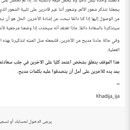
لأنفسنا وحده ليس كافيًا ولا يحمل قيمة بالنسبة لنا. إذا لم نحصل على 
يجعلنا نتذكر شعور الألم، وشعور أننا غير قادرين على تلبية الشعور الذي 
من الوصول إليها إذا كنا دائمًا نبحث عن إشادة الآخرين. الحل هو أن نب
سيتذكرنا بالسعادة دائمًا. ماذا تعتقد أنه سيحدث إذا وضعنا مرجعية لأنف
وفي حالة جاءنا مديح من الآخرين، فلنجعله مثل المنبّه لتذكيرنا بهذه العم
العملية.
هذا الموقف يتعلق بشخص اعتمد كليًا على الآخرين في جلب سعادته، ول
يمد يده للآخرين على أمل أن يتصدقوا عليه بكلمات مديح.
--
Khadija_ija
يرجى الدخول لحسابك أو تسجي