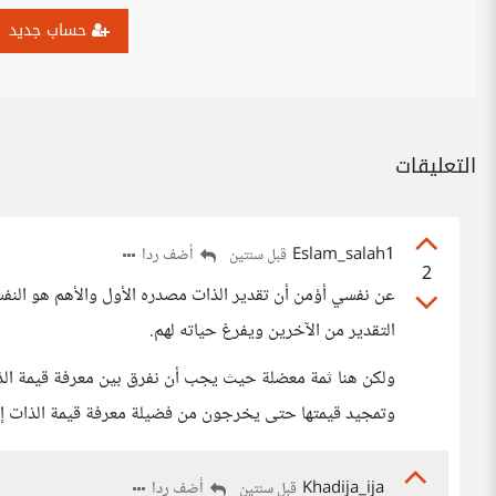
حساب جديد
التعليقات
Eslam_salah1
أضف ردا
قبل سنتين
2
عن نفسي أؤمن أن تقدير الذات مصدره الأول والأهم هو النف
التقدير من الآخرين ويفرغ حياته لهم.
ولكن هنا ثمة معضلة حيث يجب أن نفرق بين معرفة قيمة الذا
وتمجيد قيمتها حتى يخرجون من فضيلة معرفة قيمة الذات إل
Khadija_ija
أضف ردا
قبل سنتين