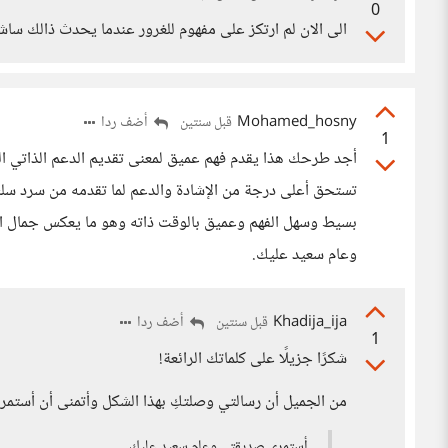
0
الى الان لم ارتكز على مفهوم للغرور عندما يحدث ذالك ساش
Mohamed_hosny
أضف ردا
قبل سنتين
1
أجد طرحك هذا يقدم فهم عميق لمعنى تقديم الدعم الذاتي الذي 
تستحق أعلى درجة من الإشادة والدعم لما تقدمه من سرد سلس
بسيط وسهل الفهم وعميق بالوقت ذاته وهو ما يعكس جمال ا
وعام سعيد عليك.
Khadija_ija
أضف ردا
قبل سنتين
1
شكرًا جزيلًا على كلماتك الرائعة!
من الجميل أن رسالتي وصلتكِ بهذا الشكل وأتمنى أن أستمر
أستمري صديقتي وعام سعيد عليك.