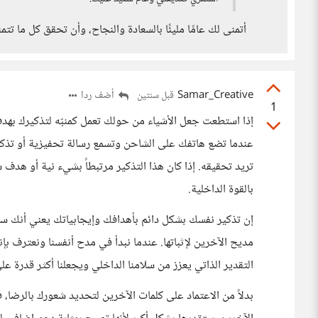
أتمنى لك عامًا مليئًا بالسعادة والنجاح، وأن تحقق كل ما تتم
Samar_Creative
أضف ردا
قبل سنتين
1
إذا استطعت جعل الأشياء من حولك تعمل كمنبّه لتذكيرك بهدف
عندما تضع هاتفك على الشاحن وتسمع رسالة تحفيزية أو تذكير
تريد تحقيقه. إذا كان هذا التذكير مرتبطاً بشيء نية أو ه
بالقوة الداخلية.
إن تذكير نفسك بشكل دائم بأهدافك وإيجابياتك يعني أنك ست
مديح الآخرين لإثباتها. عندما نبدأ في مدح أنفسنا ونعترف بإنجا
التقدير الذاتي يعزز من سلامنا الداخلي ويجعلنا أكثر قدرة عل
بدلاً من الاعتماد على كلمات الآخرين لتحديد شعورك بالرضا،