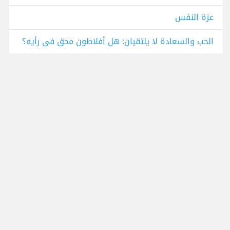
عزة النفس
الحب والسعادة لا يلتقيان: هل أفلاطون محق في رأيه؟