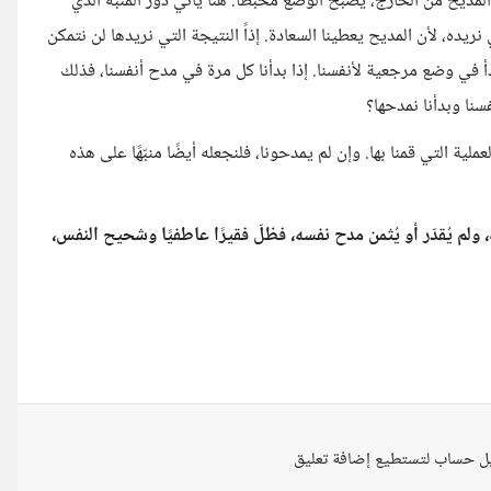
المديح من الخارج، يصبح الوضع محبطًا. هنا يأتي دور المنبّه الذي
نريده، لأن المديح يعطينا السعادة. إذاً النتيجة التي نريدها لن نتمكن
دأ في وضع مرجعية لأنفسنا. إذا بدأنا كل مرة في مدح أنفسنا، فذلك
سنا وبدأنا نمدحها؟
لية التي قمنا بها. وإن لم يمدحونا، فلنجعله أيضًا منبّهًا على هذه
م يُقدّر أو يُثمن مدح نفسه، فظلّ فقيرًا عاطفيًا وشحيح النفس،
ل حساب لتستطيع إضافة تعليق