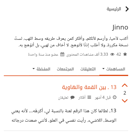
الرئيسية
Jinno
أكتب لأحيا، وأرسم لأتكلم، وأفكر كمن يعرف طريقه وسط اللهب. لستُ
نسخة مكررة، ولا أطلب إذنًا لأتوهج. لا أخاف من لهبي، بل أتوّهج به.
42
3.33 ألف مشاهدات المحتوى
عضو منذ
سنة واحدة
المساهمات
التعليقات
المجتمعات
المفضلة
13 ـ بين القمة والهاوية
2
قبل 4 أشهر
أفكار
تعليقان
13ـ لطالما كان هذا الرقم لعنة بالنسبة لي، أكرهُه… لأنه يعني
الوسط، اللاشيء. رأيت نفسي في العلو، لأنني صعدت درجاته
بنفسي، لم تُمنح لي هذه المرتبة… بل انتزعتها بجهدي. ولم أقبل