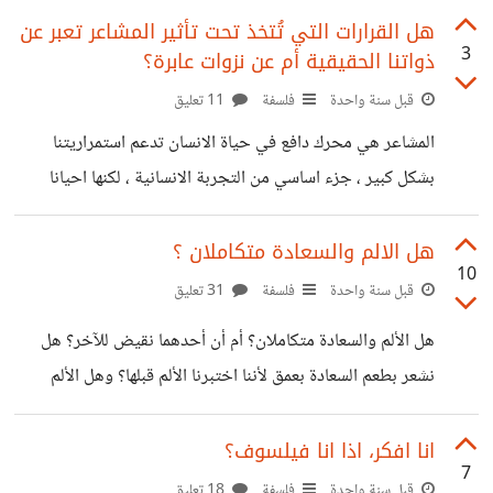
يومًا أن يُسمّى ذلك غرورًا، لمجرد أنني وثقت بنفسي. هل
هل القرارات التي تُتخذ تحت تأثير المشاعر تعبر عن
3
ذواتنا الحقيقية أم عن نزوات عابرة؟
التفريق بينهما صعب إلى هذا الحد؟ أم أن ملامح الغرور قد
التصقت بثقتي دون علمي؟ لم أقل شيئًا إلا وحققته… أو هكذا
قبل سنة واحدة
فلسفة
11 تعليق
كنت أظن. ربما آلمني هذا السقوط… لكن ليس بقدر تلك الطعنة،
المشاعر هي محرك دافع في حياة الانسان تدعم استمراريتنا
ليس بقدر شعوري… أنهم تمنّوا لي ذلك.
بشكل كبير ، جزء اساسي من التجربة الانسانية ، لكنها احيانا
بشكل او بآخر تدفعنا الاتخاذ قرارات عاطفية يمكن ان تعود
نتائجها بالسلب علينا فأي الى مدى تمثل القرارات العاطفية
هل الالم والسعادة متكاملان ؟
10
حقيقتنا ، ومن يتحمل مسؤوليتها ؟؟ عندما يمر الانسان بلحظة
قبل سنة واحدة
فلسفة
31 تعليق
ضعف او انكسار او غضب سرعان ما تسيطر عليه مشاعره فيتخذ
هل الألم والسعادة متكاملان؟ أم أن أحدهما نقيض للآخر؟ هل
قرار يعود عليه بالسلب ، لكن من اتخذ القرار هنا فعليا انا ام
نشعر بطعم السعادة بعمق لأننا اختبرنا الألم قبلها؟ وهل الألم
مشاعري هل كان بسبب نزوة غضب ام
ضرورة في حياتنا، أم مجرد عبء نحاول تجاوزه بأي وسيلة؟
كثيرًا ما أطرح هذه الأسئلة على نفسي. أتأملها، أحاول فهمها،
انا افكر، اذا انا فيلسوف؟
7
وكأنني أبحث عن نقطة ارتكاز تمنحني معنى.يقول فريدريك
قبل سنة واحدة
فلسفة
18 تعليق