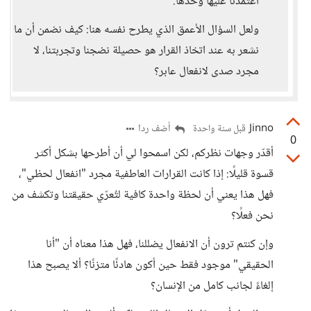
اعتمدنا عليها وحدها.
ولعل السؤال الأعمق الذي يطرح نفسه هنا: كيف نضمن أن ما
نشعر به عند اتخاذ القرار هو حصيلة نضجنا وتجربتنا، لا
مجرد صدى لانفعال عابر؟
Jinno
أضف ردا
قبل سنة واحدة
0
أقدّر وجهات نظركم، لكن اسمحوا لي أن أطرحها بشكل أكثر
قسوة قليلًا: إذا كانت القرارات العاطفية مجرد "انفعال لحظي"،
فهل هذا يعني أن لحظة واحدة كافية لتُعرّي حقيقتنا وتكشف من
نحن فعلًا؟
وإن كنتم ترون أن الانفعال يضللنا، فهل هذا معناه أن "أنا
الحقيقي" موجود فقط حين أكون هادئًا متزنًا؟ ألا يصبح هذا
إلغاءً لجانب كامل من الإنسان؟