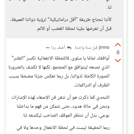
لنا.
كأننا نحتاج طريقة "أقل دراماتيكية" لرؤية ذواتنا العميقة،
قبل أن تفرضها علينا لحظة الغضب أو الألم.
Jinno
أضف ردا
قبل سنة واحدة
0
أوافقك تمامًا يا سلوى، فاللحظة الانفعالية تكسر "الفلتر"
الذي نصنعه ليتوافق مع المجتمع، لكنها لا تكشف بالضرورة
الصورة الكاملة لذواتنا، بل ربما تعكس جزءًا مضخمًا بسبب
الظرف أو التراكمات.
التحدي كما ذكرتِ هو أن نتقن فن الإصغاء لهذه الإشارات
ونحن في حالة هدوء، حتى نتمكن من فهم ما بداخلنا
بوعي، بدل أن ننتظر الموقف الصاخب ليكشفه لنا.
ربما الحقيقة ليست في لحظة الانفعال وحدها ولا في