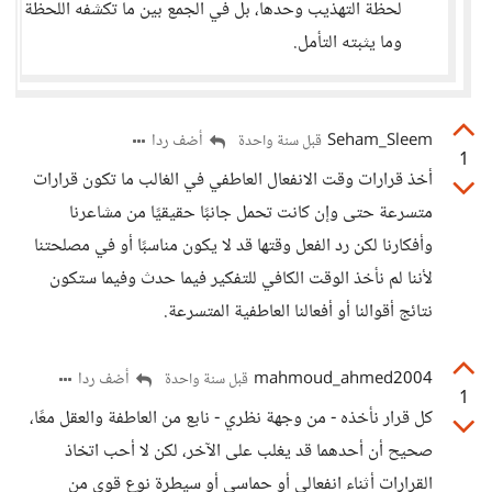
لحظة التهذيب وحدها، بل في الجمع بين ما تكشفه اللحظة
وما يثبته التأمل.
Seham_Sleem
أضف ردا
قبل سنة واحدة
1
أخذ قرارات وقت الانفعال العاطفي في الغالب ما تكون قرارات
متسرعة حتى وإن كانت تحمل جانبًا حقيقيًا من مشاعرنا
وأفكارنا لكن رد الفعل وقتها قد لا يكون مناسبًا أو في مصلحتنا
لأننا لم نأخذ الوقت الكافي للتفكير فيما حدث وفيما ستكون
نتائج أقوالنا أو أفعالنا العاطفية المتسرعة.
mahmoud_ahmed2004
أضف ردا
قبل سنة واحدة
1
كل قرار نأخذه - من وجهة نظري - نابع من العاطفة والعقل معًا،
صحيح أن أحدهما قد يغلب على الآخر، لكن لا أحب اتخاذ
القرارات أثناء انفعالي أو حماسي أو سيطرة نوع قوي من