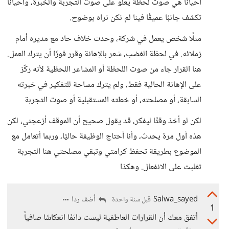
أحيانًا هي صوت لحظة يعلو على صوت التجربة والخبرة، وأحيانًا
تكشف جانبًا عميقًا فينا لم نكن نراه بوضوح.
مثلًا شخص يعمل في شركة، وحدث خلاف حاد مع مديره أمام
زملائه. في لحظة الغضب، شعر بالإهانة وقرر فورًا أن يترك العمل.
هنا القرار جاء من صوت اللحظة أو المشاعر اللحظية لأنه ركّز
على الإهانة الحالية فقط، ولم يترك مساحة للتفكير في خبرته
السابقة، أو مصلحته، أو خطته المستقبلية أو صوت التجربة
لكن لو أخذ وقتًا ليفكر، قد يقول صحيح أن الموقف أزعجني، لكن
هذه أول مرة يحدث، وأنا أحتاج الوظيفة حاليًا، وربما أتعامل مع
الموضوع بطريقة تحفظ كرامتي وتبقي مصلحتي هنا التجربة
تغلبت على الانفعال. وهكذا
Salwa_sayed
أضف ردا
قبل سنة واحدة
1
أتفق معك أن القرارات العاطفية ليست دائمًا انعكاسًا صافياً