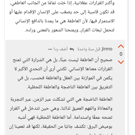
وأكثر القرارات عقلانية، إذا خلت تمامًا من الجانب العاطفي،
قد تكون قاسية إلى حد يصعُب على الإنسان الإقدام عليها أو
الاستمرار فيها، لأن العاطفة هي ما يمدنا بالدافع الإنساني
لتحمل تبعات القرار، ويمنحنا الشعور بالمعنى وراءه.
Jinno
أضف ردا
قبل سنة واحدة
0
صحيح أن العاطفة ليست عبئًا، بل هي الشرارة التي تمنح
القرارات معناها الإنساني. لكنني أرى أن التحدي الأكبر لا
يكمن في الموازنة بين العقل والعاطفة فحسب، بل في
التفريق بين العاطفة الناضجة والعاطفة اللحظية.
العاطفة الناضجة هي التي تشكلت عبر الزمن، عبر التجربة
والمعاناة والفهم العميق لذاتنا، وهي حين تتدخل في القرار
تمنحه عمقًا واستدامة. أما العاطفة اللحظية فهي أشبه
بوميض البرق: تكشف جانبًا من الحقيقة، لكنها قد تعمينا إن