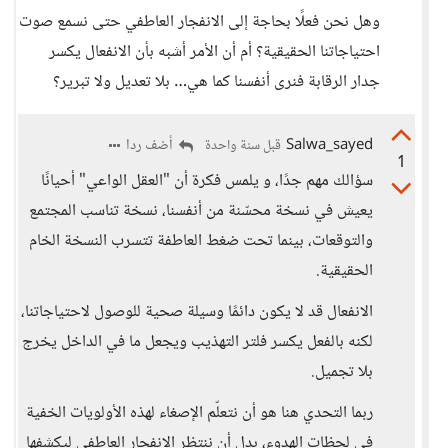
وهل نحن فعلًا بحاجة إلى الانفجار العاطفي حتى نسمع صوت
احتياجاتنا الحقيقية؟ أم أن الأمر أشبه بأن الانفعال يكسر
جدار الرقابة فنرى أنفسنا كما هي… بلا تعديل ولا تبرير؟
Salwa_sayed
أضف ردا
قبل سنة واحدة
1
سؤالك مهم جدًا، و يلمس فكرة أن "العقل الواعي" أحيانًا
يعيش في نسخة محسّنة من أنفسنا، نسخة تناسب المجتمع
والتوقعات، بينما تحت ضغط العاطفة تتسرب النسخة الخام
الحقيقية.
الانفعال قد لا يكون دائمًا وسيلة صحية للوصول لاحتياجاتنا،
لكنه بالفعل يكسر فلتر التهذيب ويجعل ما في الداخل يخرج
بلا تجميل.
ربما التحدي هنا هو أن نتعلّم الإصغاء لهذه الأولويات الخفية
في لحظات الهدوء، بدل أن ننتظر الانفجار العاطفي ليكشفها