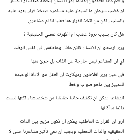
وانتم ماذا تعتقدون؟عندما يمر الانسان بلحظة ضعف او انكسار
او غضب سرعان ما تسيطر عليه مشاعره فيتخذ قرار يعود عليه
بالسلب ، لكن من اتخذ القرار هنا فعليا انا ام مشاعري
هل كان بسبب نزوة غضب ام اظهرت نفسي الحقيقية ؟
يرى ارسطو ان الانسان كائن عاقل وعاطفس في نفس الوقت
اي ان المشاعر ليس خارجة عن الذات بل جزئ منها
في حين يرى افلاطون وديكارت ان العقل هو الاداة الوحيدة
للتمييز بين ماهو صواب وخطأ
المشاعر يمكن ان تكشف جانبا حقيقيا من شخصيتنا ، لكنها ليست
دائما مرآة لها
ارى ان القرارات العاطفية يمكن ان تكون مزيج بين الذات
الحقيقية والذات اللحظية ويجب ان نعي تأثير مشاعرنا حتى لا