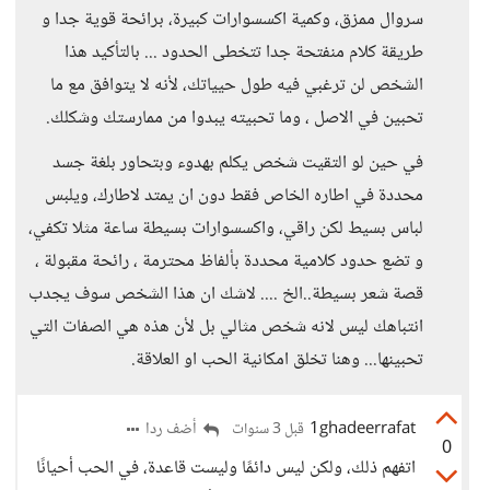
سروال ممزق، وكمية اكسسوارات كبيرة، برائحة قوية جدا و
طريقة كلام منفتحة جدا تتخطى الحدود ... بالتأكيد هذا
الشخص لن ترغبي فيه طول حيياتك، لأنه لا يتوافق مع ما
تحبين في الاصل ، وما تحبيته يبدوا من ممارستك وشكلك.
في حين لو التقيت شخص يكلم بهدوء وبتحاور بلغة جسد
محددة في اطاره الخاص فقط دون ان يمتد لاطارك، ويلبس
لباس بسيط لكن راقي، واكسسوارات بسيطة ساعة مثلا تكفي،
و تضع حدود كلامية محددة بألفاظ محترمة ، رائحة مقبولة ،
قصة شعر بسيطة..الخ .... لاشك ان هذا الشخص سوف يجدب
انتباهك ليس لانه شخص مثالي بل لأن هذه هي الصفات التي
تحبينها... وهنا تخلق امكانية الحب او العلاقة.
1ghadeerrafat
أضف ردا
قبل 3 سنوات
0
اتفهم ذلك، ولكن ليس دائمًا وليست قاعدة، في الحب أحيانًا