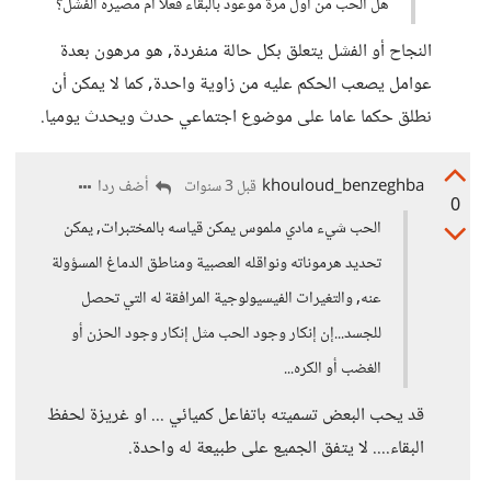
هل الحب من أول مرة موعود بالبقاء فعلا ام مصيره الفشل؟
النجاح أو الفشل يتعلق بكل حالة منفردة, هو مرهون بعدة
عوامل يصعب الحكم عليه من زاوية واحدة, كما لا يمكن أن
نطلق حكما عاما على موضوع اجتماعي حدث ويحدث يوميا.
khouloud_benzeghba
أضف ردا
قبل 3 سنوات
0
الحب شيء مادي ملموس يمكن قياسه بالمختبرات, يمكن
تحديد هرموناته ونواقله العصبية ومناطق الدماغ المسؤولة
عنه, والتغيرات الفيسيولوجية المرافقة له التي تحصل
للجسد...إن إنكار وجود الحب مثل إنكار وجود الحزن أو
الغضب أو الكره...
قد يحب البعض تسميته باتفاعل كميائي ... او غريزة لحفظ
البقاء.... لا يتفق الجميع على طبيعة له واحدة.