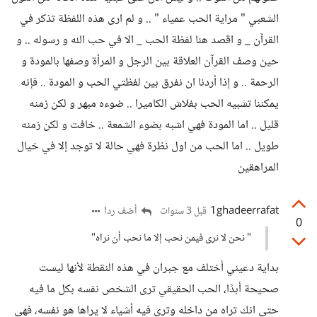
الشعبي " مراية الحب عمياء " .. و لم ارى هذه اللفظة تذكر في
القرآن _ و اقصد هنا لفظة الحب _ الا في حب الله و رسوله .. و
حين وصف القرآن العلاقة بين الرجل و المرأة وصفها بالمودة و
الرحمة .. و إذا أردنا ان نفرق بين لفظتي الحب و المودة .. فإنه
يمكننا تشبيه الحب بفلاش الكاميرا .. ضوءه مبهر و لكن زمنه
قليل .. اما المودة فهي اشبه بضوء الشمعة .. خافت و لكن زمنه
طويل .. اما الحب من اول نظرة فهي حالة لا توجد إلا في خيال
المراهقين
1ghadeerrafat
أضف ردا
قبل 3 سنوات
0
" نحن لا نرى فيمن نحب إلا ما نحب أن نراه"
بداية دعيني أختلف مع جبران في هذه النقطة لأنها ليست
صحيحة أبدًا، الحب الحقيقي ترى الشخص نفسه بكل ما فيه
حتى انك تراه من داخله وترى فيه أشياء لا يراها هو نفسه، فهي