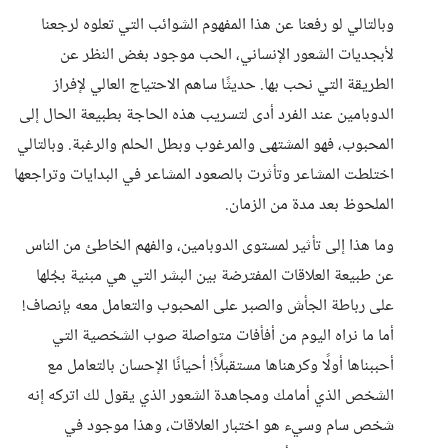
وبالتالي لو رفعنا عن هذا المفهوم الشوائب التي تعلوه لرجعنا
لأبجديات الشعور الإنساني، الحب موجود بغض النظر عن
الطريقة التي نحب بها. حديثًا ساهم الاحتياج العالي لإفراز
الدوبامين عند الفرد أدى لتسريب هذه الحاجة بطبيعة الحال إلى
المحبوب، فهو المشتهى والمرغوب وبطل الحلم والرغبة. وبالتالي
اختلطت المشاعر وتأثرت بالصعود المشاعر في البدايات وتراجعها
الملحوظ بعد مدة من الزمان.
وما هذا إلى تأثير لمستوى الدوبامين، والفهم الخاطئ من الناس
عن طبيعة العلاقات المفترضة بين البشر التي هي مبنية بجُلها
على رباطة الجأش والصبر على المحبوب والتعامل معه بإنصاف!
أما ما نراه اليوم من أفأفات متواصلة صوب الشخصية التي
أحببناها أولًا وكرهناها مستقبلًأ! أحيانًا الإحسان بالتعامل مع
الشخص الذي أمامك ومجاهدة الشعور الذي يقول لك اتركه إنه
شخص سام وسيء هو اختبار العلاقات، وهذا موجود في