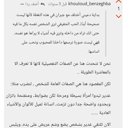
khouloud_benzeghba
أضف ردا
قبل 3 سنوات
1
بداية دعيني أختلف مع جبران في هذه النقطة لأنها ليست
صحيحة أبدًا، الحب الحقيقي ترى الشخص نفسه بكل ما فيه
حتى انك تراه من داخله وترى فيه أشياء لا يراها هو نفسه،
فهي ليست صورة نرسمها داخلنا للمحبوب ونحب على
اساسها.
نحن لا نتحدث هنا عن الصفات التفصيلية لانها لا تعرف الا
بالمعاشرة الطويلة ..
لكن المقصود هنا هي الصفات العامة للشخص ، لنضرب مثلا:
غدير تبدوا امرأة بسيطة ومرحة لكن بضوابط، ومنفتحة باتزان
وبحدود واضحة جدا دون تزمت، انسانة تميل للألوان والأشياء
العادية ......
الان تلتقي غدير بشخص يضع وشم عريض على يده، ويلبس