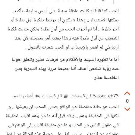
الحب كما قلنا لو كانت علاقة مبنية على أسس سليمة بتأكيد
يمكنها الاستمرار .. وهذا لا يكون أو يرتبط بفكرة أول نظرة أو
أخر نظرة .. أنا لم أجرب الحب من أول نظرة ولكن جربت فكرة
النصيب من أول نظرة ههه وهذا يعتبر أمر مضحك لأن عند
ارتباطي لم اشعر بالإنجذاب او الحب شعرت بالقبول .
أما ما تظهره السينما والأفكلام من فرشات تطير وتحلق حولنا
عند رؤية شخص أعتقد أننا جميعنا مررنا بهذه التجربة بسن
الخامسة عشر .
Yasser_eb73
أضف ردا
قبل 3 سنوات
قبل 3 سنوات
0
الحب هو حالة منفصلة عن الواقع يتمنى المحب ان يعيشها .. و
لكنها في الحقيقة وهم .. و قد قيل أنه ما من وهم اقرب للحقيقة
في عقول الناس من الحب و ما من حقيقة اقرب إلي الوهم في
عقولهم من الموت .. و ليس ادل على عبثية هذه الحالة من القول