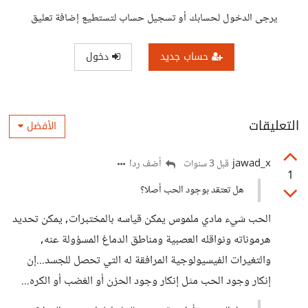
يرجى الدخول لحسابك أو تسجيل حساب لتستطيع إضافة تعليق
حساب جديد
دخول
التعليقات
الأفضل
jawad_x
أضف ردا
قبل 3 سنوات
1
هل تعتقد بوجود الحب أصلا؟
الحب شيء مادي ملموس يمكن قياسه بالمختبرات, يمكن تحديد
هرموناته ونواقله العصبية ومناطق الدماغ المسؤولة عنه,
والتغيرات الفيسيولوجية المرافقة له التي تحصل للجسد...إن
إنكار وجود الحب مثل إنكار وجود الحزن أو الغضب أو الكره...