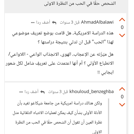
الشحص حقًا في الحب من النظرة الاولى
AhmadAlbalawi
أضف ردا
قبل 3 سنوات
0
هذه الدراسة الامريكية، هل قامت بوضع تعريف موضوعي
لهذا "الحب" قبل ان تدلي بنتيجة دراستها ؟
هل ميّزَته عن الإعجاب، الهوى، الانجذاب الواعي - اللاواعي/
الانطباع الأوّلي ؟ أم أنها اعتمدت على تعريفٍ شامل لكل شعور
ايجابي !!
khouloud_benzeghba
أضف ردا
قبل 3 سنوات
0
ولكن هنالك دراسة امريكية من جامعة شيكاغو تفيد بأن
الأدلة الأولى بشأن كيف يمكن لعمليات الانتباه التلقائية مثل
نظرة العين أن تقول أن الشحص حقًا في الحب من النظرة
الاولى