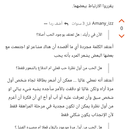
يقرروا الارتباط ببعضهما.
Amany_izz
أضف ردا
قبل 3 سنوات
0
الأن في رأيك : هل تعتقد بوجود الحب أصلا؟
أعتقد الكلمة مجردة أي ما أقصده أن هناك مشاعر لو اجتمعت مع
بعضها البعض يشعر المرء بأنه يحب
هل الحب من أول نظرة حب فعلي ام اندفاع بالشعور فقط؟
أعتقد أنه نمطي غالبًا ... ممكن أن أشعر بطاقة تجاه شخص أول
مرة أراه ولكن غالبًا لو دققت بالأمر سأجده يشبه شيء ببالي او
شخص سبق وأن تعرفت عليه أو أب أو أخ اي أن فكرة أن أغرم
من أول نظرة يمكن ان تكون مجدية في مرحلة المراهقة فقط
لأن الإنجذاب يكون شكلي فقط
هل الحب من أول مرة موعود بالبقاء فعلا ام مصيره الفشل؟