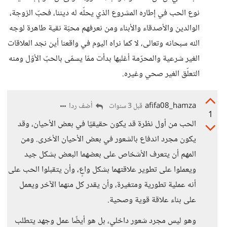
نوع الحب في إطاره المشروع الذي يحلّه له ديننا، فحبّ الزوجة،
الوالدين والأصدقاء والأبناء ومن نعرفهم محبّة نقية طاهرة لوجه
الله سبحانه وتعالى، لا كما نراه اليوم في واقعنا أين نجد العلاقات
الغير شرعية والمحرّمة أغلبها بدأت ممّا يسمّى بالحبّ الأوّل ومنه
التعلّق الغير صحي وغيره.
afifa08_hamza
أضف ردا
قبل 3 سنوات
1
الحب من أول نظرة قد يكون حقيقيًا في بعض الأحيان، وقد
يكون مجرد اندفاع بالشعور في بعض الأحيان الأخرى. ومن
المهم أن يتعرف الأشخاص على بعضهما البعض بشكل جيد
ويعملوا على تطوير علاقتهما بشكل واعٍ، وأن يتقبلوا الحب على
أنه عملية تطورية ومتغيرة، وأن يقدر كل منهما الآخر ويعمل
على بناء علاقة قوية وصحية.
وهو ليس مجرد شعور داخلي، بل هو أيضًا عمل وجهد يتطلب