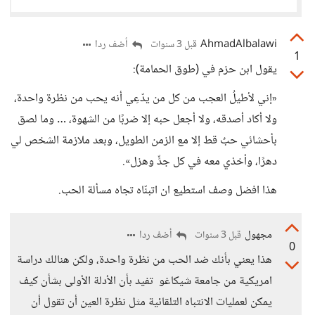
AhmadAlbalawi
أضف ردا
قبل 3 سنوات
1
يقول ابن حزم في (طوق الحمامة):
«إني لأطيلُ العجب من كل من يدّعِي أنه يحب من نظرة واحدة،
ولا أكاد أصدقه، ولا أجعل حبه إلا ضربًا من الشهوة، … وما لصق
بأحشائي حبٌ قط إلا مع الزمن الطويل، وبعد ملازمة الشخص لي
دهرًا، وأخذي معه في كل جدٍّ وهزل».
هذا افضل وصف استطيع ان اتبنّاه تجاه مسألة الحب.
مجهول
أضف ردا
قبل 3 سنوات
0
هذا يعني بأنك ضد الحب من نظرة واحدة، ولكن هنالك دراسة
امريكية من جامعة شيكاغو تفيد بأن الأدلة الأولى بشأن كيف
يمكن لعمليات الانتباه التلقائية مثل نظرة العين أن تقول أن