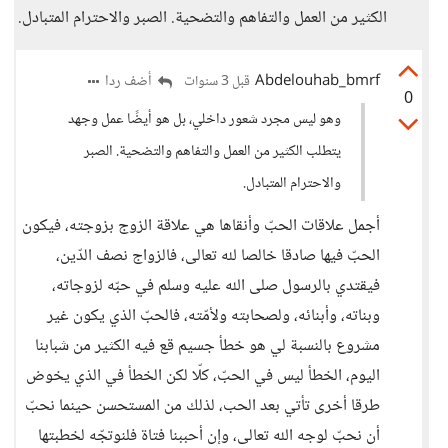
الكثير من العمل والتفاهم والتضحية. الصبر والاحترام المتبادل.
Abdelouhab_bmrf
أضف ردا
قبل 3 سنوات
0
وهو ليس مجرد شعور داخلي، بل هو أيضًا عمل وجهد
يتطلب الكثير من العمل والتفاهم والتضحية. الصبر
والاحترام المتبادل.
أجمل علاقات الحبّ وأنقاها هي علاقة الزوج بزوجته، فيكون
الحبّ فيها صادقا خالصا لله تعالى، فالزواج نصف الدّين،
فيقتدي بالرسول صلى الله عليه وسلم في حبّه لزوجاته،
وبناته، وأبنائه، ولصحابته ولأمّته، فالحبّ الذي يكون غير
مشروع بالنسبة لي هو خطأ جسيم قع فيه الكثير من شبابنا
اليوم، الخطأ ليس في الحبّ، كلّا لكن الخطأ في الذي يخوض
طرقا أخرى تأتي بعد الحب، لذلك من المستحسن حينما نحبّ
أن نحبّ لوجه الله تعالى، وإن أحببنا فتاة فلنوتجّه لخطبتها