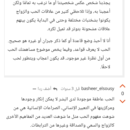
يجذبنا شخص عكس شخصيتنا أو ما نرغب به تمامًا ولكن
أعجبنا به، وإذا تلاحظي كثير من علاقات الحب والزواج
يكونوا بشخثبات مختلفة وحتى في البداية يكون بينهم
علاقات مشحونة بتوتر قد تميل لكره.
أنا لا أحبذ وضع قاعدة أو كما ذكر جبران أو غيره هو صحيح.
الحب لا يعرف قواعد، وفيما يخص موضوع مساهمتك الحب
من أول نظرة غير موجود، قد يكون اعجاب ويتطور لحب
لاحقًا.
basheer_elsousy
أضف ردا
قبل 3 سنوات
0
الحب عاطفة موجودة لدى البشر لا يمكن إنكار وجودها
ومركزيتها في التعبير الإنساني، الصراعات الإنسانية هي من
شوهت مفهوم الحب مثل ما شوهت العديد من المفاهيم الأخرى
كالزواج والسعي والصداقة وغيرها من الترابطات.