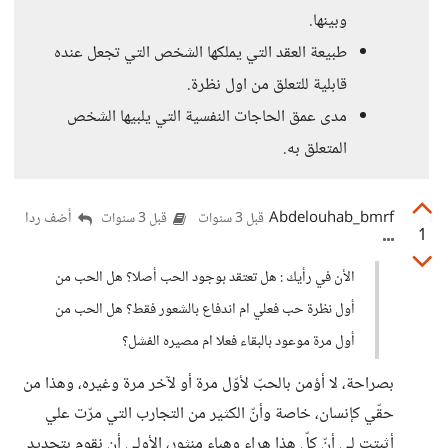
وبينها.
طبيعة العقد التي يملكها الشخص التي تجعل عنده
قابلية للتعلق من اول نظرة.
مدى عمق الحاجات النفسية التي يلبيها الشخص
المتعلق به.
Abdelouhab_bmrf
أضف ردا
قبل 3 سنوات
قبل 3 سنوات
1
الأن في رأيك : هل تعتقد بوجود الحب أصلا؟ هل الحب من
أول نظرة حب فعلي ام اندفاع بالشعور فقط؟ هل الحب من
أول مرة موعود بالبقاء فعلا ام مصيره الفشل؟
بصراحة، لا أؤمن بالحبّ لأوّل مرة أو لآخر مرة وغيره، وهذا من
حقّي كإنسان، خاصة وأنّ الكثير من التجارب التي مرّت علي
أثبتت لي أنّ كلّ هذا هراء وهباء منثور، الأولى أن نقوم بتحديد