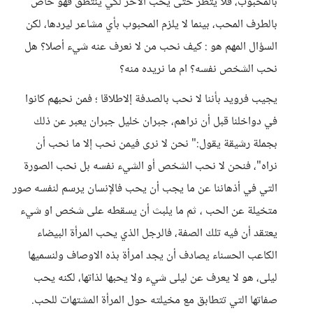
بالمحبوب، فلا يتظر حتى يحب الاخر لكي ينتطق فهو خاص
بالطرف المحب، بينما لا يلزم المحبوب بأي مشاعر ليردها، لكن
السؤال المهم هو : كيف نحب من لا نعرف عنه شيء أصلا؟ هل
نحب الشخص نفسه؟ ام ما نريده منه؟
يجيب فرويد بأننا لا نحب بالصدفة إلاطلاقا ؛ فمن نحبهم كانوا
في دواخلنا قبل أن نراهم، جبران خليل جبران يعبر عن ذلك
بجملة رشيقة يقول:" نحن لا نرى فيمن نحب إلا ما نحب أن
نراه"، فنحن لا نحب الشخص أو الشيء نفسه بل نحب الصورة
التي في أذهاننا عن ما يجب أن يحب فالإنسان يرسم لنفسه صور
متخيلة عن الحب ، ثم ما يلبث أن يسقطه على شخص او شيء
يعتقد أن فيه تلك الصفة، فالرجل الذي يحب المرأة البيضاء
الكاعب الحسناء يصادف أن يجد امرأة بذه الاوصاف ولنسميها
ليلى، هو لا يعرف عن ليلى شيء ولا يحبها لذاتها، لكنه يحب
صفاتها التي تتطابق مع مخيلته حول المرأة المشتهات للحب.