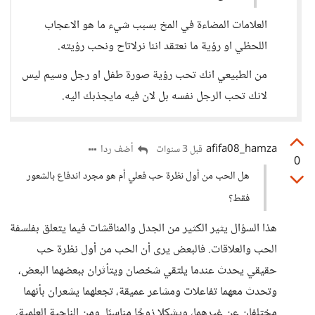
العلامات المضاءة في المخ بسبب شيء ما هو الاعجاب
اللحظي او رؤية ما نعتقد اننا نرلاتاح ونحب رؤيته.
من الطبيعي انك تحب رؤية صورة طفل او رجل وسيم ليس
لانك تحب الرجل نفسه بل لان فيه مايجذبك اليه.
afifa08_hamza
أضف ردا
قبل 3 سنوات
0
هل الحب من أول نظرة حب فعلي أم هو مجرد اندفاع بالشعور
فقط؟
هذا السؤال يثير الكثير من الجدل والمناقشات فيما يتعلق بفلسفة
الحب والعلاقات. فالبعض يرى أن الحب من أول نظرة حب
حقيقي يحدث عندما يلتقي شخصان ويتأثران ببعضهما البعض،
وتحدث معهما تفاعلات ومشاعر عميقة، تجعلهما يشعران بأنهما
مختلفان عن غيرهما، ويشكلا زوجًا مناسبًا. ومن الناحية العلمية،