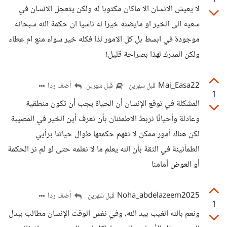
1
لا يعيش الانسان الا ماكان مكتوبا له ولكن يتعجل الانسان في
سعيه الى الخير او مايضنه خيرا له ناسيا ان حكمة الله سبحانه
موجودة في ابسط بل كل الامور لذا فكله خير سواء منع ام عطاء
ولكن المدرك لهذا بصراحة قليل!
Mai_Easa22
أضف ردا
قبل شهرين
قبل شهرين
1
المشكلة في توقع الإنسان أن الحياة يجب أن تكون منطقية
وعادلة وأحيانًا نربط الاطمئنان بأن نعرف أين الخير في المصيبة
لكن هناك أمور ممكن لا نفهم حكمتها طوال حياتنا برأيي
الطمأنينة في الثقة بأن الله يعلم ما لا نعلمه حتى لو لم نر الحكمة
أو العوض أمامنا
Noha_abdelazeem2025
أضف ردا
قبل شهرين
1
ونعم بالله الغيب بيد الله، وفي نفس الوقت الإنسان مطالب ببدل