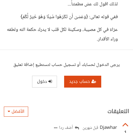
لذلك اقول لك عش مطمئناً...
ففي قوله تعالى: {وَعَسَىٰ أَن تَكْرَهُوا شَيْئًا وَهُوَ خَيْرٌ لَّكُمْ}
عزاءٌ في كل مصيبة، وسكينة لكل قلب لا يدرك حكمة الله ولطفه
وراء الأقدار.
يرجى الدخول لحسابك أو تسجيل حساب لتستطيع إضافة تعليق
حساب جديد
دخول
التعليقات
الأفضل
Djawhar
أضف ردا
قبل شهرين