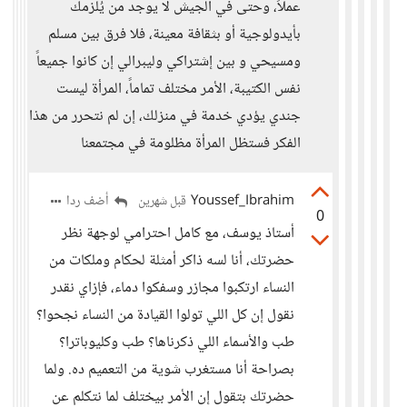
عملاً، وحتى في الجيش لا يوجد من يُلزمك
بأيدولوجية أو بثقافة معينة، فلا فرق بين مسلم
ومسيحي و بين إشتراكي وليبرالي إن كانوا جميعاً
نفس الكتيبة، الأمر مختلف تماماً، المرأة ليست
جندي يؤدي خدمة في منزلك، إن لم نتحرر من هذا
الفكر فستظل المرأة مظلومة في مجتمعنا
Youssef_Ibrahim
أضف ردا
قبل شهرين
0
أستاذ يوسف، مع كامل احترامي لوجهة نظر
حضرتك، أنا لسه ذاكر أمثلة لحكام وملكات من
النساء ارتكبوا مجازر وسفكوا دماء، فإزاي نقدر
نقول إن كل اللي تولوا القيادة من النساء نجحوا؟
طب والأسماء اللي ذكرناها؟ طب وكليوباترا؟
بصراحة أنا مستغرب شوية من التعميم ده. ولما
حضرتك بتقول إن الأمر بيختلف لما نتكلم عن