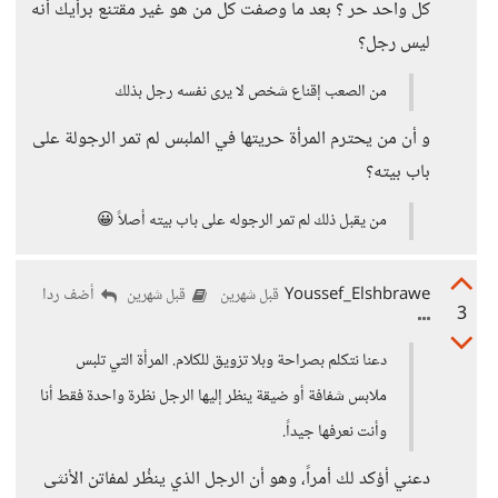
كل واحد حر ؟ بعد ما وصفت كل من هو غير مقتنع برأيك أنه
ليس رجل؟
من الصعب إقناع شخص لا يرى نفسه رجل بذلك
و أن من يحترم المرأة حريتها في الملبس لم تمر الرجولة على
باب بيته؟
من يقبل ذلك لم تمر الرجوله على باب بيته أصلاً 😀
Youssef_Elshbrawe
أضف ردا
قبل شهرين
قبل شهرين
3
دعنا نتكلم بصراحة وبلا تزويق للكلام. المرأة التي تلبس
ملابس شفافة أو ضيقة ينظر إليها الرجل نظرة واحدة فقط أنا
وأنت نعرفها جيداً.
دعني أؤكد لك أمراً، وهو أن الرجل الذي ينظُر لمفاتن الأنثى