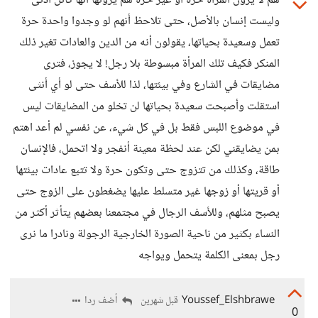
هم لا يرون المرأة حرة أو غير حرة هم يرونها أنها كائن أدنى
وليست إنسان بالأصل، حتى تلاحظ أنهم لو وجدوا واحدة حرة
تعمل وسعيدة بحياتها، يقولون أنه من الدين والعادات تغير ذلك
المنكر فكيف تلك المرأة مبسوطة بلا رجل! لا يجوز، فترى
مضايقات في الشارع وفي بيئتها، لذا للأسف حتى لو أي أنثى
استقلت وأصبحت سعيدة بحياتها لن تخلو من المضايقات ليس
في موضوع اللبس فقط بل في كل شيء، عن نفسي لم أعد اهتم
بمن يضايقني لكن عند لحظة معينة أنفجر ولا اتحمل، فالإنسان
طاقة، وكذلك من تتزوج حتى وتكون حرة ولا تتبع عادات بيئتها
أو قريتها أو زوجها غير متسلط عليها يضغطون على الزوج حتى
يصبح مثلهم، وللأسف الرجال في مجتمعنا بعضهم يتأثر أكثر من
النساء بكثير من ناحية الصورة الخارجية الرجولة ونادرا ما نرى
رجل بمعنى الكلمة يتحمل ويواجه
Youssef_Elshbrawe
أضف ردا
قبل شهرين
0