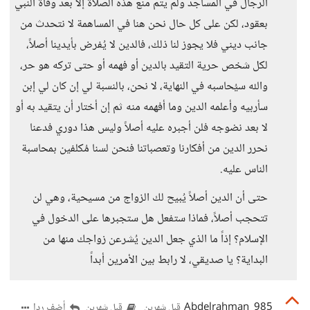
الرجال في المساجد ولم يتم منع هذه الصلاة إلا بعد وفاة النبي
بعقود، لكن على كل حال نحن هنا في المساهمة لا نتحدث من
جانب ديني فلا يجوز لنا ذلك، فالدين لا يُفرض بأيدينا أصلاً،
لكل شخص حرية التقيد بالدين أو فهمه أو حتى تركه هو حر،
والله سيُحاسبه في النهاية، لا نحن، بالنسبة لي إن كان لي إبن
سأربيه وأعلمه الدين وما أفهمه منه ثم إن أختار أن يتقيد به أو
لا بعد نضوجه فلن أجبره عليه أصلاً وليس هذا دوري فدعنا
نحرر الدين من أفكارنا وتعصباتنا فنحن لسنا مُكلفين بمحاسبة
الناس عليه.
حتى أن الدين أصلاً يُبيح لك الزواج من مسيحية، وهي لن
تتحجب أصلاً، فماذا ستفعل هل ستجبرها على الدخول في
الإسلام؟ إذاً ما الذي جعل الدين يُشرعن زواجك منها من
البداية؟ يا صديقي، لا رابط بين الأمرين أبداً
Abdelrahman_985
أضف ردا
قبل شهرين
قبل شهرين