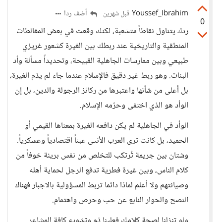
Youssef_Ibrahim
أضف ردا
قبل شهرين
0
ردك يتناول نقاطاً متشعبة، لكنك وقعت في بعض المغالطات
المنطقية والتاريخية عند ربطك بين الغيرة كشعور غريزي
طبيعي وبين ممارسات الجاهلية القبيحة، وتحديداً مسألة وأد
البنات. وهو ربط غير دقيق فالإسلام عندما جاء لم يذم الغيرة،
بل أعلى من شأنها واعتبرها من ركائز الرجولة والدين، بل إن
الوأد هو الذي اختفى وحرّمه الإسلام.
الوأد في الجاهلية لم يكن دافعه الغيرة بمعناها القيمي أو
الحميد، بل كانت ترى العرب الأنثى عبئاً اقتصادياً وعسكرياً.
وشتان بين جريمة تُرتكب للتخلص من نفس بريئة خوفاً من
كلام الناس، وبين غيرة فطرية تدفع الرجل لحماية أهله
وصيانتهم ولا أعلم لماذا دائما تربط المسؤولية بالاجبار فهناك
النصح والحوار النابع عن حب وحرص واهتمام.
ولو تنزلنا لصحة كلامك فعلينا ذم وتشويه كافة المشاعر