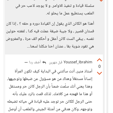
سلسلة قيادة و تنفيذ للاوامر. و لا يوجد لاعب حر في
الملعب يستطيع عمل ما يحلو له.
أهذا هو الكائن الذي يقول إن القيادة دوره و حقه ؟ ، إذا كان
فستان قصير ، ولا جيبة ضيقة عملت فيه كدا ، لففته حولين
نفسه ، يبقي الست كائن أعقل و أحكم الف مرة ، والمفروض
هي تقود شوية بقا ، عشان احنا شكلنا لسعنا...
Youssef_Ibrahim
أضف ردا
قبل شهرين
0
أستاذ منير، أنت سألتني في البداية كيف تكون المرأة
إنساناً مستقلاً وهناك من هو مسؤول عن ضبطها وتوجيهها،
وهذا يعني أنك سلّمت ضمناً بأن الرجل كائن حر ومستقل
أو هذا ما فهمته من كلامك. لذلك قمت بالرد عليك بأنه
حتى الرجل ككائن حر توجد عليه قيادة في حياته تضبطه
وتوجهه، وكان هدفي من أمثلة الجيش والملعب أن أوصل