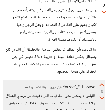
Aya_Ghazi123
أضف ردا
قبل شهرين
0
إن وصف دور الرجل بالتوجيه والنصح في بيته بأنه سجان
والأنثى بأنها سجينة هو تشبيه مجحف؛ فـ الدين نظم الأسرة
ككيان يقوم على التكامل لا التصادم، وجعل الرجل راعيا
ومسؤولا عن أسرته بالتناصح والغيرة المحمودة، وليس
بالاستبداد أو إلغاء شخصية المرأة.
أما الادعاء بأن المظهر لا يعكس التربية، فالحقيقة أن اللباس كان
وسيظل يعكس ثقافة البيئة، والتربية لأننا لا نعيش في جزر
معزولة، بل تحكمنا مسؤولية مجتمعية وأخلاقية تحتم علينا
الحفاظ على هوية المجتمع.
Youssef_Elshbrawe
أضف ردا
قبل شهرين
0
اللباس لا يعكس مدى أخلاقيات المرأة فهناك من ترتدي البنطال
ولا تتحجب ومع ذلك تكون متدينة ولها أخلاقياتها وإحترامها