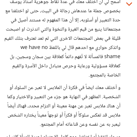
اسمح لي أن أختلف معك في عدة نقاط جوهرية أستاذ يوسف
بخصوص جملة ما عندهاش رجالة في البيت، حتى لو اختلفنا مع
حدة التعبير أو أسلوبه، إلا أن هذا المفهوم له مستند أصيل في
مجتمعاتنا ينبع من قيم الغيرة والنخوة والتي اندثرت او اصبحت
قليلة في بعض المجتمعات الاخرى التي لم تعد تعترف بتلك القيم
واتذكر حواري مع احدهم قال لي باللفظ we have no
shame فالمسألة لا تُفهم دائماً كعلاقة بين سجان وسجين، بل
كعلاقة مسؤولية ورعاية وحرص متبادل داخل الأسرة والقيم
الخاصة بالمجتمع.
و أختلف معك ايضاً في فكرة أن الملابس لا تعبر عن السلوك أو
الشخصية. المظهر في النهاية هو جزء من التعبير والاختيار وكما
أن هناك ملابس تعبر عن مهنة معينة أو التزام محدد، فهناك أيضاً
ملابس قد تعكس سلوكاً أو فكراً أو توجهاً معيناً يختاره الشخص
ليعبر به عن نفسه وعن قناعاته أمام المجتمع.