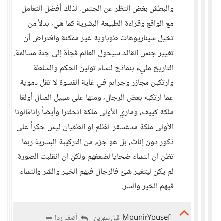
والبطش بغض النظر عن الجنس. لذلك أفضل التعامل
مع الواقع وقراءة الطبيعة البشرية كما هي، بدلاً من
تخيل سيناريوهات طوباوية غير ممكنة وافتراض أن
تغيير جنس القائد سيحول العالم فجأة إلى جنة مسالمة.
التاريخ مليء بنماذج لنساء تولين الحكم والسلطة
وارتكبن مجازر وجرائم في غاية القسوة لا تقل دموية
عما ارتكبه بعض الرجال، ومنها على سبيل المثال أولغا
ملكة كييف، وماري الأولى ملكة إنجلترا وأيضاً رانافالونا
الأولى ملكة مدغشقر الظلم أو الطغيان ليس حكراً على
ذكور دون إناث، بل هو جزء من التركيبة البشرية ربما
تظن ان النساء ضحايا لضعفهم ولكن ان انقلبت الصورة
لم يكن ليتغير شئ فالرجال فيهم الخير والشر والنساء
فيهم الخير والشر.
MounirYousef
أضف ردا
قبل شهرين