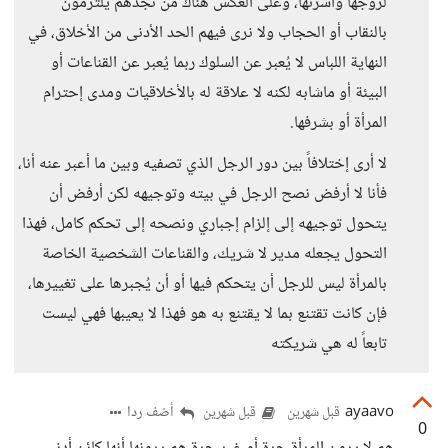
لزوجها وأسرتها، وعلى العكس هناك من نجدهم يلتزمون
بالنقاب أو الحجاب ولا نرى فيهم الحد الأدنى من الأخلاق، في
النهاية اللباس لا يُعبر عن السلوك ربما يُعبر عن القناعات أو
البيئة أو ماشابه لكنه لا علاقة له بالأخلاقيات ومدى إحترام
المرأة أو بشرفها.
لا أرى إختلافاً بين دور الرجل الذي تصفيه وبين ما أعبر عنه أنا،
فأنا لا أرفض نصح الرجل في بيته وتوجيهه لكن أرفض أن
يتحول توجيهه إلى إلزام إجباري ونصحه إلى تحكم كامل، فهذا
التحول يجعله مدير لا شريك، والقناعات الشخصية الخاصة
بالمرأة ليس للرجل أن يتحكم فيها أو أن يُجبرها على تغييرها،
فإن كانت تقتنع بما لا يقتنع به هو فهذا لا يعيبها فهي ليست
تابعاً له هي شريكته
ayaavo
أضف ردا
قبل شهرين
قبل شهرين
0