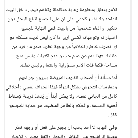
الأمر يتعلق بمنظومة رعاية متكاملة وتناغم قيمي داخل البيت
الواحد ولا تفسر كلامي على ان على الجميع اتباع الرجل دون
تفكير او الغاء شخصية من بالبيت ففي النهاية للجميع
اختياراته وتوجهاته لكنني ارى اذا كان ليس لديك مشكلة مع
اي تصرف خاطئ اخلاقياً من وجهة نظرك صدر من فرد من
عائلتك فهذا ينم عن عدم حب و عدم اكتراث وليس منح
مساحة فكما قلت الأمر مسؤولية واهتمام وليس تملك.
أما مسألة أن أصحاب القلوب المريضة يبررون جرائمهم
وممارسات التحرش بشكل المرأة فهذا انحراف نفسي وأخلاقي
كامل من الجاني نفسه، ولا يمكن أبداً أن يُتخذ ذريعة لإسقاط
أهمية الحشمة، والحكم بالظاهر المنضبط هو حماية للمجتمع
ككل.
وفي النهاية لا أحد يحب ان يجبر على فعل أو وجهة نظر
معينة انا اشجع على النقاش والحوار واتفق معك ان الاجبار