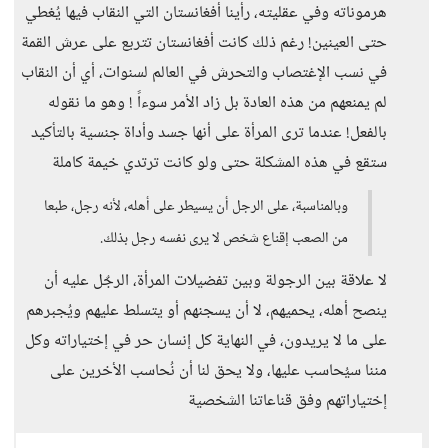
هرموناته وفي عقليته، رأينا أفغانستان التي النقاب فيها يُغطي
حتى العينين! رغم ذلك كانت أفغانستان تتربع على عرش القمة
في نسب الإغتصاب والتحرش في العالم لسنوات، أي أن النقاب
لم يمنعهم من هذه العادة بل زاد الأمر سوءاً ! وهو ما نقوله
بالفعل! عندما ترى المرأة على أنها جسد وأداة جنسية بالتأكيد
ستقع في هذه المشكلة حتى ولو كانت ترتدي خيمة كاملة
وبالمناسبة، على الرجل أن يسيطر على أهله، لأنه رجل، طبعا
من الصعب إقناع شخص لا يرى نفسه رجل بذلك.
لا علاقة بين الرجولة وبين تفضيلات المرأة، الرجٌل عليه أن
ينصح أهله، يحميهم، لا أن يسجنهم أو يتسلط عليهم ويُجبرهم
على ما لا يريدون، في النهاية كل إنسان حر في إختياراته وكل
مننا سيُحاسب عليها، ولا يحق لنا أن نُحاسب الأخرين على
إختياراتهم وفق قناعاتنا الشخصية