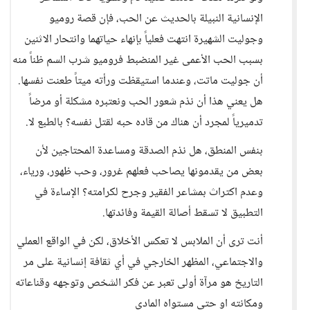
الإنسانية النبيلة بالحديث عن الحب، فإن قصة روميو
وجوليت الشهيرة انتهت فعلياً بإنهاء حياتهما وانتحار الاثنين
بسبب الحب الأعمى غير المنضبط فروميو شرب السم ظناً منه
أن جوليت ماتت، وعندما استيقظت ورأته ميتاً طعنت نفسها.
هل يعني هذا أن نذم شعور الحب ونعتبره مشكلة أو مرضاً
تدميرياً لمجرد أن هناك من قاده حبه لقتل نفسه؟ بالطبع لا.
بنفس المنطق، هل نذم الصدقة ومساعدة المحتاجين لأن
بعض من يقدمونها يصاحب فعلهم غرور، وحب ظهور، ورياء،
وعدم اكتراث بمشاعر الفقير وجرح لكرامته؟ الإساءة في
التطبيق لا تسقط أصالة القيمة وفائدتها.
أنت ترى أن الملابس لا تعكس الأخلاق، لكن في الواقع العملي
والاجتماعي، المظهر الخارجي في أي ثقافة إنسانية على مر
التاريخ هو مرآة أولى تعبر عن فكر الشخص وتوجهه وقناعاته
ومكانته او حتى مستواه المادي