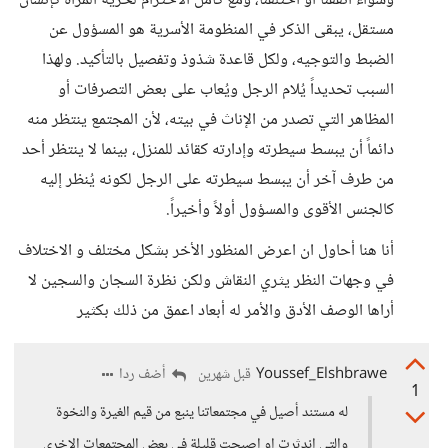
وسواء اتفقنا أو اختلفنا، ومع كامل الاحترام لحرية المرأة كإنسان
مستقل، يبقى الذكر في المنظومة الأسرية هو المسؤول عن
الضبط والتوجيه، ولكل قاعدة شذوذ وتفصيل بالتأكيد. ولهذا
السبب تحديداً يُلام الرجل ويُعاب على بعض التصرفات أو
المظاهر التي تصدر من الإناث في بيته، لأن المجتمع ينتظر منه
دائماً أن يبسط سيطرته وإدارته كقائد للمنزل، بينما لا ينتظر أحد
من طرف آخر أن يبسط سيطرته على الرجل لكونه يُنظر إليه
كالجنس الأقوى والمسؤول أولاً وأخيراً.
أنا هنا أحاول ان اعرض المنظور الأخر بشكل مختلف و الاختلاف
في وجهات النظر يثري النقاش ولكن نظرة السجان والسجين لا
أراها الوصف الأدق والأمر له أبعاد اعمق من ذلك بكثير
Youssef_Elshbrawe
أضف ردا
قبل شهرين
1
له مستند أصيل في مجتمعاتنا ينبع من قيم الغيرة والنخوة
والتي اندثرت او اصبحت قليلة في بعض المجتمعات الاخرى