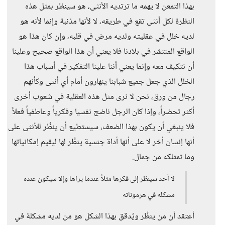
بهذا التمعن لا يهمه ما ترتديه الأنثى، هو سينظر بمثل هذه
النظرة لكل أنثى تقع في طريقه، لا لأنها مذنبة وإنما لأنه هو
لديه خلل في عقليته ولديه مرض في قلبه، وإن كان هذا هو
الواقع المنتشر في بلادنا فلا يعني أن هذا الواقع صحيح وعلينا
أن نتكيف معه وإنما يعني أننا علينا التفكير في أسباب هذا
الخلل الذي جعل جميع شبابنا ينهارون أمام أي أنثى وكأنهم
رجال من ورق، نحن لا نرى مثل هذه العقلية في شعوب أخرى
أكثر تحضراً، وإذا كان الرجل ناضج نفسيا وفكرياً وعاطفياً فعلاً
فلا ينبغي أن يكون بهذا الضعف، سيستطيع أن ينظُر للأنثى على
أنها إنسان أخر لا على أنها أداة جنسية ينظُر لها ليقيم إمكانياتها
وما تمتلكه من جمال.
لا أحد سينظر إلى فكرها مثلاً عندما يراها وإلا سيكون عنده
مشكله في هرموناته
أعتقد أن من ينظُر ويُدقق بهذا الشكل هو من لديه مشكلة في