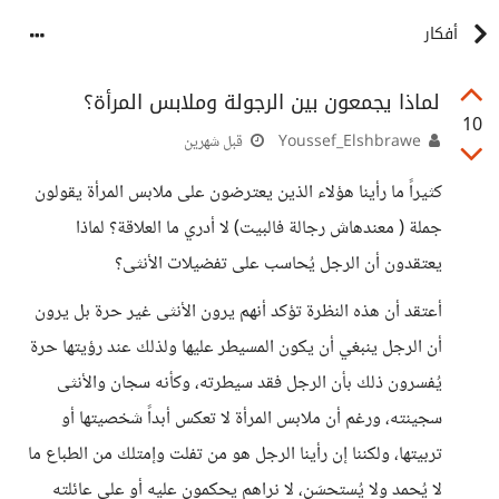
أفكار
لماذا يجمعون بين الرجولة وملابس المرأة؟
10
Youssef_Elshbrawe
قبل شهرين
كثيراً ما رأينا هؤلاء الذين يعترضون على ملابس المرأة يقولون
جملة ( معندهاش رجالة فالبيت) لا أدري ما العلاقة؟ لماذا
يعتقدون أن الرجل يُحاسب على تفضيلات الأنثى؟
أعتقد أن هذه النظرة تؤكد أنهم يرون الأنثى غير حرة بل يرون
أن الرجل ينبغي أن يكون المسيطر عليها ولذلك عند رؤيتها حرة
يُفسرون ذلك بأن الرجل فقد سيطرته، وكأنه سجان والأنثى
سجينته، ورغم أن ملابس المرأة لا تعكس أبداً شخصيتها أو
تربيتها، ولكننا إن رأينا الرجل هو من تفلت وإمتلك من الطباع ما
لا يُحمد ولا يُستحسَن، لا نراهم يحكمون عليه أو على عائلته