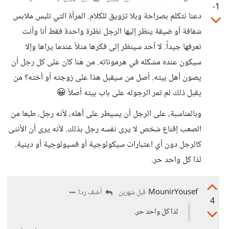
-1
دعنا نتكلم بصراحة وبلا تزويق للكلام. المرأة التي تلبس ملابس
شفافة أو ضيقة ينظر إليها الرجل نظرة واحدة فقط أنا وأنت
نعرفها جيداً. لا أحد سينظر إلى فكرها مثلاً عندما يراها وإلا
سيكون عنده مشكله في هرموناته. من هنا كان على كل رجل أن
يصون أهل بيته. أصل من سيقبل هذا على زوجته أو أخته؟ من
يقبل ذلك لم تمر الرجوله على باب بيته أصلاً 😀
وبالمناسبة، على الرجل أن يسيطر على أهله، لأنه رجل، طبعا من
الصعب إقناع شخص لا يرى نفسه رجل بذلك. لأنه يرى أن الأنثى
كالرجل دون أي اعتبارات سيكولوجية أو فسيولوجية أو دينية.
لذا كل واحد حر.
MounirYousef
أضف ردا
قبل شهرين
4
لذا كل واحد حر.