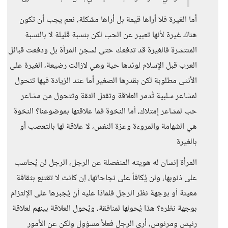
أما الغيرة فلا أراها قيمة بل أراها مشكلة، نعم يجب أن تكون
هناك غيرة لأنها تعبير عن الحب لكن بنسبة قليلة لا بالنسبة
المنتشرة فالغيرة قد تدفعك حتى لسجن المرأة بل ودفعت قبائل
العرب قبل الإسلام لوئدها حية وهي لازالت رضيعة، الغيرة على
الأنثى مطلوبة لكن بقدرها الصغير أما عند الزيادة فيها تتحول
لمشاعر سلبية تُدمر العلاقة وتقتل الثقة وتتحول من مشاعر
حب لمشاعر إمتلاك، أما النخوة فما علاقتها بموضوعنا؟ النخوة
هي الشهامة والمروءة وعزة النفس، لا علاقة لها بالتعصب أو
بالغيرة
المرأة إنسان له هويته المنفصلة عن الرجل، الرجل لن يُحاسب
على ذنوبها، ولن يُكافأ على نجاحاتها، إن كانت لا تقتنع بثقافة
معينة أو بوجهة نظر الرجل فلماذا عليه أن يُجبرها على الإلتزام
بوجهة نظره؟ هذا يُحولها لمنافقة، ويُحول العلاقة بينهم لعلاقة
رئيس ومرئوس، أرى الرجل فعلاً مسؤول ولكن عن الأمور