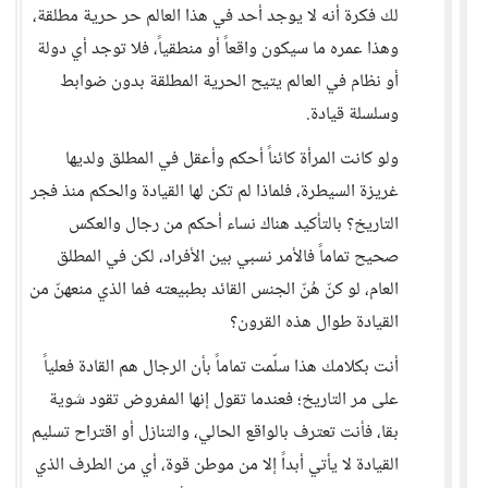
لك فكرة أنه لا يوجد أحد في هذا العالم حر حرية مطلقة،
وهذا عمره ما سيكون واقعاً أو منطقياً، فلا توجد أي دولة
أو نظام في العالم يتيح الحرية المطلقة بدون ضوابط
وسلسلة قيادة.
ولو كانت المرأة كائناً أحكم وأعقل في المطلق ولديها
غريزة السيطرة، فلماذا لم تكن لها القيادة والحكم منذ فجر
التاريخ؟ بالتأكيد هناك نساء أحكم من رجال والعكس
صحيح تماماً فالأمر نسبي بين الأفراد، لكن في المطلق
العام، لو كنّ هُنّ الجنس القائد بطبيعته فما الذي منعهنّ من
القيادة طوال هذه القرون؟
أنت بكلامك هذا سلّمت تماماً بأن الرجال هم القادة فعلياً
على مر التاريخ؛ فعندما تقول إنها المفروض تقود شوية
بقا، فأنت تعترف بالواقع الحالي، والتنازل أو اقتراح تسليم
القيادة لا يأتي أبداً إلا من موطن قوة، أي من الطرف الذي