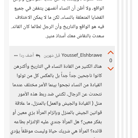
الواقع، ولا أظن أن النساء أنفسهن يتفقن في جميع
القضايا المتعلقة بالنساء، لكن ما لا يمكن الاختلاف
فيه هو الواقع والتاريخ وأن الرجل لطالما كان القائد.
سعدت بالنقاش معك أستاذ منير.
Youssef_Elshbrawe
أضف ردا
قبل شهرين
0
هناك الكثير من القادة النساء في التاريخ وأكثرهن
كانوا ناجحين جداً جداً بل بالعكس كل من تولوا
القيادة من النساء نجحوا بينما الأمر مختلف عندما
نتحدث عن الرجال، لكنني ضد ربط هذه الأمور
مثل ( القيادة والجيش والعمل) بالمنزل، ما علاقة
قوانين الجيش بالمنزل وبإلزام المرأة بزي معين أو
بفكر معين؟ هل المرأة جندي عليه الإلتزام بطاعه
قائده؟ المرأة هي شريك حياة وليست موظفاً يؤدي