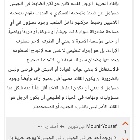
بإلغاء الحرية. الرجل نفسه كائن حر لكن الضابط في الجيش
مسؤول عن ضبط وتوجيه العسكري و المدرب يقوم بتوجيه
اللاعبين وضبط حركتهم داخل الملعب وجود مسؤول في أي
مساحة مشتركة سواء كانت جيشاً، أو شركة، أو فريقاً رياضياً،
أو حتى مؤسسة الأسرة لا يعني أن الطرف الآخر مسلوب
الإرادة، بل هو إجراء تنظيمي لا غنى عنه لإنجاح المنظومة
وحمايتها وضمان سير السفينة في الاتجاه الصحيح
فالاستقلال لا يعني غياب القيادة أو العيش في فوضى وليس
بالضرورة أن يكون القائد مصيباً في جميع آرائه وأيضاً وجود
مسؤول لا يعني أن يكون الطرف الآخر أقل شأناً منه فلكل منا
مسؤولياته ومهامه في الحياة والطبيعي أن يكون الرجل هو
القائد الأمر ليس بالشيء الجديد أو المستحدث.
MounirYousef
أضف ردا
قبل شهرين
1
لا يوجد أحد حر في الجيش ، في الجيش لا يوجد حرية بل