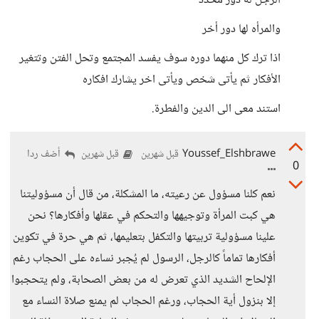
الرجل له دور محدد
والمرأه لها دور أخر
اذا ترك كل منهما دوره سوف يفسد المجتمع وتحل الفتن وتتغير
الأفكار ثم يأتى شخص ويأتى اخر يشارك افكاره
استند معى الى الدين والفطرة.
Youssef_Elshbrawe
أضف ردا
قبل شهرين
قبل شهرين
0
نعم كلنا مسؤول عن رعيته، ما المشكلة، من قال أن مسؤوليتنا
هي كبت المرأة وتوجيهها والتحكم في عقلها وأفكارها؟ نحن
علينا مسؤولية تربيتها والتكفل بتعليمها، ثم هي حرة في تكوين
أفكارها تماماً كالرجل، الرسول لم يُجبر نساءه على الحجاب رغم
الإلحاح الشديد الذي تعرض له من بعض الصحابة، ولم يتحجبوا
إلا بنزول أية الحجاب، ورغم الحجاب لم يمنع صلاة النساء مع