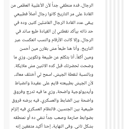
الرجال، فده منطقي جداً لأن الأغلبية العظمى من
القادة على مر التاريخ كانوا رجال أصلاً فطبيعي
يبقى عدد القادة الرجال الفاشلين كتير، وده في
حد ذاته بيأكد نقطتي إن القيادة طبع سائد في
الرجال، وإلا كانت الأرقام والنسب اتعكست عبر
التاريخ. وأنا هنا طبعاً مش بقارن مين أحسن
ومين أكفأ، أنا بتكلم عن طبيعة وتكوين، وزي ما
وضحت لحضرتك قبل كده الاتنين مش ملايكة.
وبالنسبة لنقطة الجيش، اسمح لي أختلف معاك،
لأن الجيش بطبيعته قايم على عقيدة وانضباط
وأيديولوجية واضحة، وزي ما فيه تدرج وفروق
واضحة بين الضابط والعسكري، فيه برضه فروق
طبيعية بين الجنسين، فالنظام العسكري فيه إلزام
بضوابط صارمة وصعب جداً ننفي ده أو نمنطقه
بشكل تاني. وفي النهاية، إحنا أكيد متفقين إنه