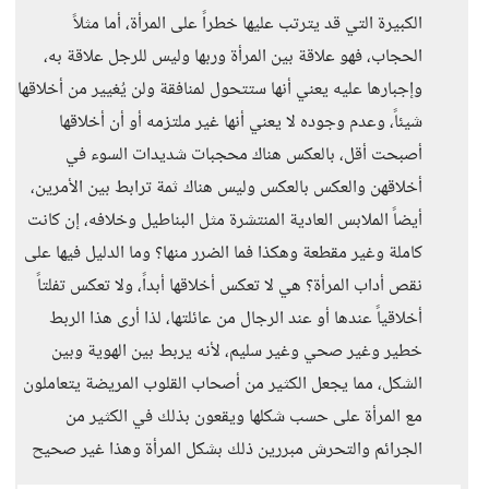
الكبيرة التي قد يترتب عليها خطراً على المرأة، أما مثلاً
الحجاب، فهو علاقة بين المرأة وربها وليس للرجل علاقة به،
وإجبارها عليه يعني أنها ستتحول لمنافقة ولن يُغيير من أخلاقها
شيئاً، وعدم وجوده لا يعني أنها غير ملتزمه أو أن أخلاقها
أصبحت أقل، بالعكس هناك محجبات شديدات السوء في
أخلاقهن والعكس بالعكس وليس هناك ثمة ترابط بين الأمرين،
أيضاً الملابس العادية المنتشرة مثل البناطيل وخلافه، إن كانت
كاملة وغير مقطعة وهكذا فما الضرر منها؟ وما الدليل فيها على
نقص أداب المرأة؟ هي لا تعكس أخلاقها أبداً، ولا تعكس تفلتاً
أخلاقياً عندها أو عند الرجال من عائلتها، لذا أرى هذا الربط
خطير وغير صحي وغير سليم، لأنه يربط بين الهوية وبين
الشكل، مما يجعل الكثير من أصحاب القلوب المريضة يتعاملون
مع المرأة على حسب شكلها ويقعون بذلك في الكثير من
الجرائم والتحرش مبررين ذلك بشكل المرأة وهذا غير صحيح