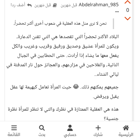
Abdelrahman_985
أضف ردا
قبل شهرين
قبل شهرين
0
نحن لا نرى مثل هذه العقلية في شعوب أخرى أكثر تحضراً،
البلاد الأكثر تحضراً التي تقصدها هي التي تقنن الدعارة،
ويكون للمرأة عشيق وصديق ورفيق وقريب وغريب والكل
يفعل معها ما يشاء إذا أرادت. حتى الحطابين في الجبال
النائية، والفلاحين في مزارعهم، والعجائز حول نار المدفئة في
ليالي الشتاء..
جميعهم يمكنهم ذلك. 😂 حيث المرأة تعامل كبهيمة لها عقل
يقبل ويرفض.
هذه هي العقلية الممتازة في نظرك والتي لا تنظر للمرأة نظرة
جنسية؟
ونحن الغلابة الذين نقول للرجل غض بصرك والبنت البسي
الرئيسية
شارك
حسابي
بحث
القائمة