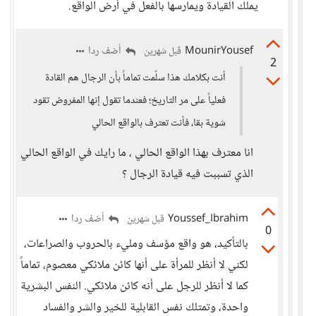
يملك القيادة ويمارسها بالفعل في أرض الواقع.
MounirYousef
أضف ردا
قبل شهرين
2
أنت بكلامك هذا سلّمت تماماً بأن الرجال هم القادة
فعلياً على مر التاريخ؛ فعندما تقول إنها المفروض تقود
شوية بقا، فأنت تعترف بالواقع الحالي
انا معترف بهذا الواقع الحالي ، ما رايك في الواقع الحالي
الذي تسببت فيه قيادة الرجال ؟
Youssef_Ibrahim
أضف ردا
قبل شهرين
0
بالتأكيد، هو واقع مؤسف ومليء بالحروب والصراعات،
لكني لا أنظر للمرأة على أنها كائن ملائكي معصوم، تماماً
كما لا أنظر للرجل على أنه كائن ملائكي. النفس البشرية
واحدة، وتمتلك نفس القابلية للخير والشر والفساد