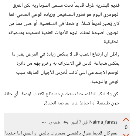
قديم للبشرية عُرف قديماً تحت مسمى السوداوية لكن الفرق
الجوهري اليوم هو تطور التشخيص وزيادة الوعي الصحي؛ فما
كان يُعتبر قديماً كسلاً، أو ضعفاً في الشخصية، أو حتى مساً من
الجنون، أصبحنا نمتلك اليوم الأدوات العلمية لتسميته بمسمياته
الحقيقية.
واظن ان ارتفاع النسب قد لا يعكس زيادة في المرض بقدر ما
يعكس شجاعة الناس في الاعتراف به وخروجهم من دائرة
الوصم الاجتماعي التي كانت تُخرس الأجيال السابقة سبب
الوعي والتوعية.
لكن ولا ننكر اننا اصبحنا ​نستخدم مصطلح اكتئاب لوصف أي حالة
حزن طبيعية أو احباط عابر تفرضه الحياة،
Naima_farass
أضف ردا
قبل 7 أشهر
0
نعم كان قديما نقول بالشعبي مضروب بالجن او المس اما حديثا