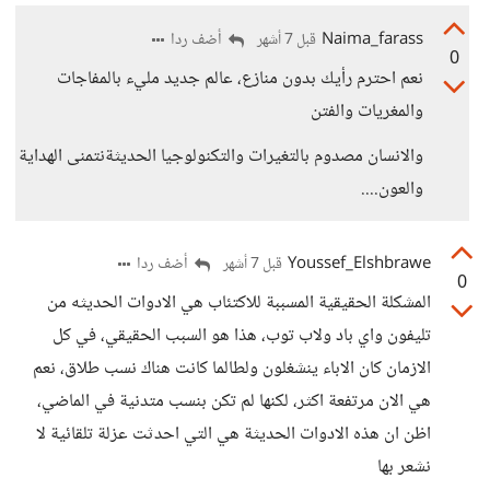
Naima_farass
أضف ردا
قبل 7 أشهر
0
نعم احترم رأيك بدون منازع، عالم جديد مليء بالمفاجات
والمغريات والفتن
والانسان مصدوم بالتغيرات والتكنولوجيا الحديثةنتمنى الهداية
والعون....
Youssef_Elshbrawe
أضف ردا
قبل 7 أشهر
0
المشكلة الحقيقية المسببة للاكتئاب هي الادوات الحديثه من
تليفون واي باد ولاب توب، هذا هو السبب الحقيقي، في كل
الازمان كان الاباء ينشغلون ولطالما كانت هناك نسب طلاق، نعم
هي الان مرتفعة اكثر، لكنها لم تكن بنسب متدنية في الماضي،
اظن ان هذه الادوات الحديثة هي التي احدثت عزلة تلقائية لا
نشعر بها