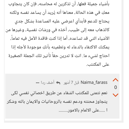
بأشياء جميلة فعلها، أن تذكرين له محاسنه، فإن كان يتجاوب
معكِ في هذه الحالة، معناها أنه يُريد أن يساعد نفسه ولكنه
يحتاج للدعم فأبدأي اعرضي عليه المساعدة بشكل جدي
كالذهاب معه إلى طبيب، أخذه في ورشات نفسية، وغيرها من
الأشياء التي قد تساعده، أما إذا كنتِ فاقدة الأمل فيه تماماً،
يمكنك الاكتفاء بالدعاء له وتطمينه بأنكِ موجودة لأجله إذا
احتاج لشيء ما. انتِ لا تدرين حقاً تأثير تلك الجملة الصغيرة
على المكتئب.
Naima_farass
أضف ردا
قبل 7 أشهر
0
نعم نتمنى للمكتئب الشفاء عن طريق اخصائي نفسي لكى
يتجاوز محنته ودعم نفسه بالروحانيات والايمان بالله وشكر
ا .....على الالمام بالامور........