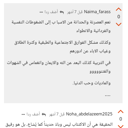
Naima_farass
أضف ردا
قبل 7 أشهر
0
نعم العصرنة والحداثة من الاسبا ب إلى الضغوطات النفسية
والفردانية والانطواء
وكذلك مشكل الفوارق الاجتماعية والطبقية وكثرة الطلاق
وغياب الاباء عن ادورهم
في التربية كذلك البعد عن الله والايمان وانغماس في الشهوات
والفتنووووو
والماديات وحب الدنيا.
....
Noha_abdelazeem2025
أضف ردا
قبل 7 أشهر
0
الحقيقة هي أن الاكتئاب ليس وباءً حديثاً كما يُشاع، بل هو رفيق