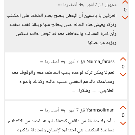
مجهول
أضف ردا
قبل 7 أشهر
0
اتعرفين يا ياسمين أن البعض ينصح بعدم الضغط على المكتئب
وتركه يعيش هذه الحاله حتى يتعالج منها وينقذ نفسه بنفسه
وأن كثرة المسانده والتعاطف معه قد تجعل حالته تنتكس
ويزيد من حدتها.
Naima_farass
أضف ردا
قبل 7 أشهر
0
نعم لا يمكن تركه لوحده يجب التعاطف معه والوقوف معه
ومساعدته بالدعم النفسي حسب حالته وكذلك بالدواء
العلاجي........وشكرا......
Ysmnsoliman
أضف ردا
قبل 7 أشهر
0
سأخبركِ حقيقة من واقعي كمتعافية ولله الحمد من الاكتئاب،
مساعدة المكتئب هي احتواءه كإنسان، ومُحاولة تذكيره