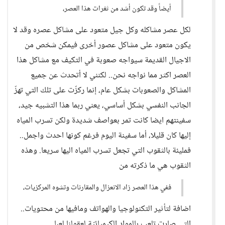
أيضاً وقد تكون أشد من ثغرات هذا العصر،
لكل عصر مشاكله وكل جيل متعود على مشاكل عصره وقد لا
يكون متعود على مشاكل عصور أخرى فيمكن شخص من
الاجيال القديمة سيواجه صعوبة في التكيف مع مشاكل هذا
العصر اكثر مما نواجه نحن.. لكنني لا أتحدث عن جميع
المشاكل والصعوبات بشكل عام، إنما ركزّت على تلك التي تهزّ
الجانب النفسي بشكل أساسي، يعني ربما هذا التشبيه جيد،
سفينتهم ايضا كانت تمر بعواصف شديدة ولكن تسرب المياه
إليها كان قليلا، أما سفينة اليوم فرغم كونها احدث واجمل..
فمليئة بالثقوب التي تجعل تسرب المياه اليها سريعا. وهذه
الثقوب هي ما ذكرته من
ففي هذا العصر زاد الانعزال والمقارنات وتشوه المركزيات،
اضافة لتأثير التكنولوجيا والهواتف ومافيها من محتويات..
التي صارت تلعب بالمواد الكيميائيّة لعقولنا لعبا..