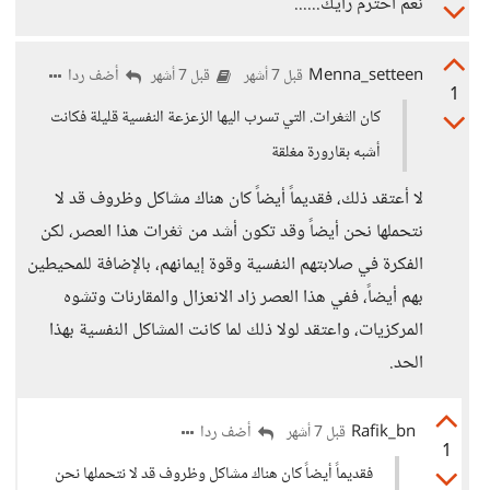
نعم احترم رأيك......
Menna_setteen
أضف ردا
قبل 7 أشهر
قبل 7 أشهر
1
كان الثغرات. التي تسرب اليها الزعزعة النفسية قليلة فكانت
أشبه بقارورة مغلقة
لا أعتقد ذلك، فقديماً أيضاً كان هناك مشاكل وظروف قد لا
نتحملها نحن أيضاً وقد تكون أشد من ثغرات هذا العصر، لكن
الفكرة في صلابتهم النفسية وقوة إيمانهم، بالإضافة للمحيطين
بهم أيضاً، ففي هذا العصر زاد الانعزال والمقارنات وتشوه
المركزيات، واعتقد لولا ذلك لما كانت المشاكل النفسية بهذا
الحد.
Rafik_bn
أضف ردا
قبل 7 أشهر
1
فقديماً أيضاً كان هناك مشاكل وظروف قد لا نتحملها نحن