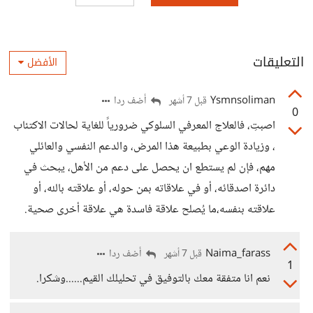
التعليقات
الأفضل
Ysmnsoliman
أضف ردا
قبل 7 أشهر
0
اصبتِ، فالعلاج المعرفي السلوكي ضرورياً للغاية لحالات الاكتئاب
، وزيادة الوعي بطبيعة هذا المرض، والدعم النفسي والعائلي
مهم، فإن لم يستطع ان يحصل على دعم من الأهل، يبحث في
دائرة اصدقائه، أو في علاقاته بمن حوله، أو علاقته بالله، أو
علاقته بنفسه،ما يُصلح علاقة فاسدة هي علاقة أخرى صحية.
Naima_farass
أضف ردا
قبل 7 أشهر
1
نعم انا متفقة معك بالتوفيق في تحليلك القيم......وشكرا.