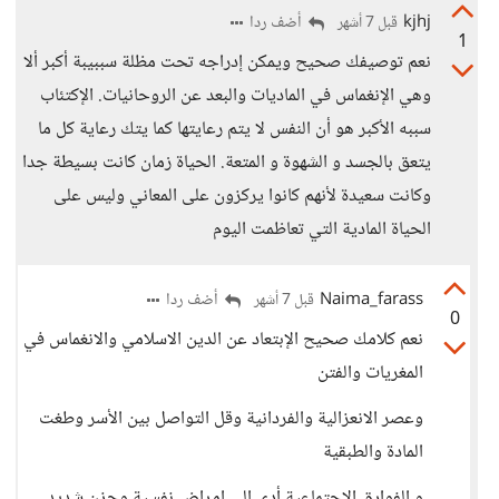
kjhj
أضف ردا
قبل 7 أشهر
1
نعم توصيفك صحيح ويمكن إدراجه تحت مظلة سببيبة أكبر ألا
وهي الإنغماس في الماديات والبعد عن الروحانيات. الإكتئاب
سببه الأكبر هو أن النفس لا يتم رعايتها كما يتك رعاية كل ما
يتعق بالجسد و الشهوة و المتعة. الحياة زمان كانت بسيطة جدا
وكانت سعيدة لأنهم كانوا يركزون على المعاني وليس على
الحياة المادية التي تعاظمت اليوم
Naima_farass
أضف ردا
قبل 7 أشهر
0
نعم كلامك صحيح الإبتعاد عن الدين الاسلامي والانغماس في
المغريات والفتن
وعصر الانعزالية والفردانية وقل التواصل بين الأسر وطغت
المادة والطبقية
و الفوارق الاجتماعية أدى إلى امراض نفسية وحزن شديد....