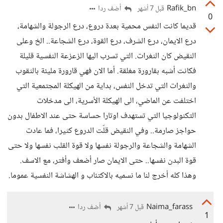
Rafik_bn
أضف ردا
قبل 7 أشهر
0
قديما كانت النفس محمية بعدة دروع، درع الرجولة والشهامة،
درع الايمان، درع الشرف، درع القوة، درع الشجاعة.. الخ وعلى
النقيض كان الثغرات. التي تسرب اليها الزعزعة النفسية قليلة
فكانت أشبه بقارورة مغلقة. أما الان فهي قارورة مليئة بالثقوب
والثغرات التي تدخل النفس، بداية من الهيكلة المجتمعية التي
اختلفت عن الماضي، الى الهيكلة الأسرية، الى مدخلات
التكنولوجيا التي تستهدف اوتارا حساسة حتى عند الاطفال بدون
حواجز صارمة.. وفي النقيض قلّت الدروع كثيرا، فما عادت
الشهامة والشجاعة والرجولة نفسها ولا قوة القلب نفسها ولا حتى
قوة البدن نفسها.. حتى الايمان صار أضعف وأفتر، مع الاسف.
وهذا كله أخرج لنا ما نسميه بالاكتئاب و الهشاشة النفسية عموما.
Naima_farass
أضف ردا
قبل 7 أشهر
1