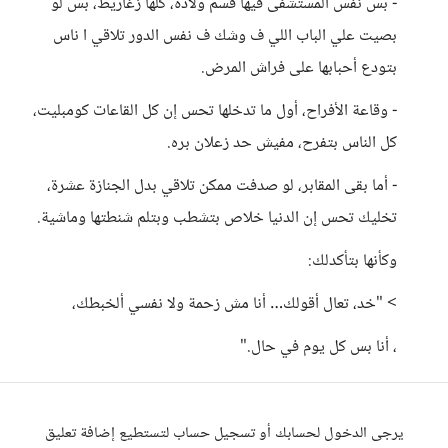
- بس نفس المستشفى فيها قسم ولادة، كلها زغاريط، بس لو
بصيت علي الباب اللي ف وشك ف نفس الدور تلاقي ا ناس
بتودع أحبابها على فراش المرض.
- وقاعة الأفراح، أول ما تدخلها تحس إن كل القاعات كومبليت،
كل الناس بتفرح، مفيش حد زعلان بره.
- أما بقى المقابر، لو صدفت ممكن تلاقي بدل الجنازة عشرة،
تخليك تحس إن الدنيا خلاص بتشطب وبتلم شنطتها وماشية.
وكأنها بتأكدلك:
> "خد، تعال أقولك… أنا مش زحمة ولا نفسي ألخبطك،
، أنا بس كل يوم في حال."
يرجى الدخول لحسابك أو تسجيل حساب لتستطيع إضافة تعليق