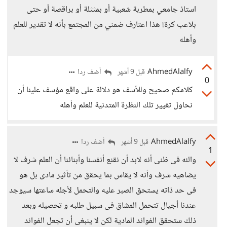
استاذ جامعي بمطربة شعبية أو بمثثلة أو براقصة أو حتى
بلاعب كرة! هذا اعتارف ضمني من المجتمع بأنه لا تقدير للعلم
وأهله
AhmedAlalfy
أضف ردا
قبل 9 أشهر
0
كلامكم صحيح وللأسف هو دلالة على واقع مؤسف علينا أن
نحاول تغيير تلك النظرة المتدنية للعلم وأهله
AhmedAlalfy
أضف ردا
قبل 9 أشهر
1
والله فى ظنى أنه لابد أن نقنع أنفسنا وأبنائنا أن العلم شرف لا
يضاهيه شرف وأنه لا يقاس بما يحقق من تأثير مادى بل هو
فى حد ذاته يستحق الصبر عليه والتحمل لأجله ساعتها سيوجد
عندنا أجيال تتحمل المشاق فى سبيل طلبه و تحصيله وبعد
ذلك ستحقق الفوائد المادية لكن لا ينبغى أن تجعل الفوائد