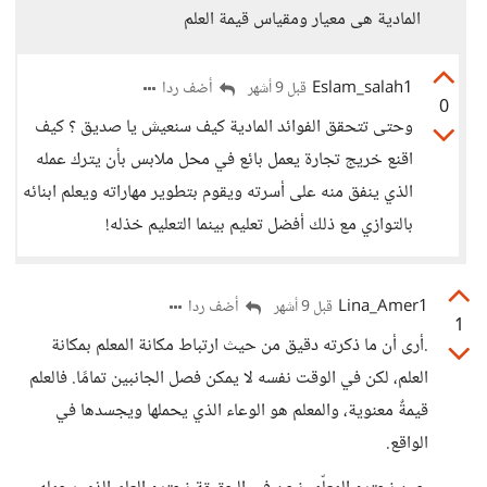
المادية هى معيار ومقياس قيمة العلم
Eslam_salah1
أضف ردا
قبل 9 أشهر
0
وحتى تتحقق الفوائد المادية كيف سنعيش يا صديق ؟ كيف
اقنع خريج تجارة يعمل بائع في محل ملابس بأن يترك عمله
الذي ينفق منه على أسرته ويقوم بتطوير مهاراته ويعلم ابنائه
بالتوازي مع ذلك أفضل تعليم بينما التعليم خذله!
Lina_Amer1
أضف ردا
قبل 9 أشهر
1
.أرى أن ما ذكرته دقيق من حيث ارتباط مكانة المعلم بمكانة
العلم، لكن في الوقت نفسه لا يمكن فصل الجانبين تمامًا. فالعلم
قيمةٌ معنوية، والمعلم هو الوعاء الذي يحملها ويجسدها في
الواقع.