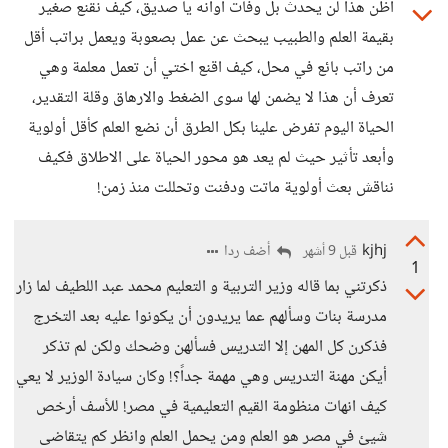
أظن هذا لن يحدث بل وفات أوانه يا صديق، كيف نقنع صغير
بقيمة العلم والطبيب يبحث عن عمل بصعوبة ويعمل براتب أقل
من راتب بائع في محل، كيف اقنع اختي أن تعمل معلمة وهي
تعرف أن هذا لا يضمن لها سوى الضغط والارهاق وقلة التقدير،
الحياة اليوم تفرض علينا بكل الطرق أن نضع العلم كأقل أولوية
وأبعد تأثير حيث لم يعد هو محور الحياة على الاطلاق فكيف
نناقش بعث أولوية ماتت ودفنت وتحللت منذ زمن!
kjhj
أضف ردا
قبل 9 أشهر
1
ذكرتني بما قاله وزير التربية و التعليم محمد عبد اللطيف لما زار
مدرسة بنات وسألهم عما يريدون أن يكونوا عليه بعد التخرج
فذكرن كل المهن إلا التدريس فسألهن وضحك ولكن لم تذكر
أيكن مهنة التدريس وهي مهمة جداً؟! وكان سيادة الوزير لا يعي
كيف انهات منظومة القيم التعليمية في مصر! للأسف أرخص
شيئ في مصر هو العلم ومن يحمل العلم وانظر كم يتقاضى