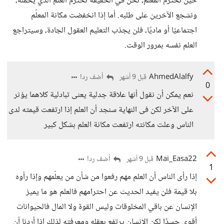
حين نحترم المعلّم، نحن في الحقيقة نحترم العلم الذي يحمله،
ونشجع الآخرين على طلبه. أما إذا انخفضت مكانة المعلّم
اجتماعيًا أو ماديًا، فلن يجذب التعليم العقول الجادة، وسيتراجع
العلم نفسه بمرور الوقت.
AhmedAlalfy
أضف ردا
قبل 9 أشهر
0
نعم يمكن أن نقول أنها علاقة جدلية يعنى تبادلية كلاهما يؤثر
على الآخر لكن فى النهاية سنجد أن العلم إذا ارتفعت قيمته لدى
الناس وعلت مكانته ارتفعت مكانة العلم بشكل كبير
Mai_Easa22
أضف ردا
قبل 9 أشهر
1
إذا رأى الناس أن العلم مهم رفعوا من شأن من يعلّمهم وإذا رأوه
بلا قيمة فلن يفيد الحديث عن احترامهم فالعلم هو ما يميز
الإنسان عن باقي المخلوقات وليس القوة ولا المال فالحيوانات
أقوى جسدًا لكن الإنسان يرتفع بعقله ومعرفته لذلك إذا أردنا أن