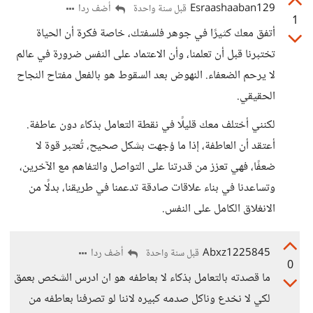
Esraashaaban129
أضف ردا
قبل سنة واحدة
1
أتفق معك كثيرًا في جوهر فلسفتك، خاصة فكرة أن الحياة
تختبرنا قبل أن تعلمنا، وأن الاعتماد على النفس ضرورة في عالم
لا يرحم الضعفاء. النهوض بعد السقوط هو بالفعل مفتاح النجاح
الحقيقي.
لكنني أختلف معك قليلًا في نقطة التعامل بذكاء دون عاطفة.
أعتقد أن العاطفة، إذا ما وُجهت بشكل صحيح، تُعتبر قوة لا
ضعفًا، فهي تعزز من قدرتنا على التواصل والتفاهم مع الآخرين،
وتساعدنا في بناء علاقات صادقة تدعمنا في طريقنا، بدلًا من
الانغلاق الكامل على النفس.
Abxz1225845
أضف ردا
قبل سنة واحدة
0
ما قصدته بالتعامل بذكاء لا بعاطفه هو ان ادرس الشخص بعمق
لكي لا نخدع وناكل صدمه كبيره لاننا لو تصرفنا بعاطفه من