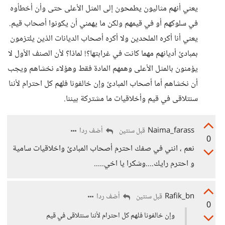
يعني أنهم مثاليون يطمحون إلى المثل الأعلى حتى وأن أخطأوه
في سلوكهم أو في قيمهم ولكن ما يهمني أن يكونوا أصحاب قيم.
يعني أنا أكره الملحدين ولا أكره أصحاب الديانات الذين يلتزمون
بمبادئ أديانهم مهما كانت في غرابتها؟! لماذا؟ لأن الصنف الأول لا
يؤمنون بالمثل الأعلى وهمهم المادة فقط وهؤلاء نخشاهم ويجب
أن نخشاهم أما أصحاب المبادئ وإن خالفونا فلهم كل احترام لأننا
سنتلاقى في قيم وأخلاقيات ما مشتركة بيننا.
Naima_farass
أضف ردا
قبل سنتين
0
نعم ، انني في صفك احترم أصحاب المبادئ واخلاقيات سامية
و احترم رايك....وشكرا يا اخي.....
Rafik_bn
أضف ردا
قبل سنتين
0
وإن خالفونا فلهم كل احترام لأننا سنتلاقى في قيم