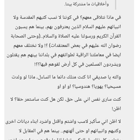
وأخلاقيات ما مشتركة بيننا.
في ماذا نتلاقى معهم؟ في كوننا لا نسب كتبهم المقدسة ولا
انبيائهم عليهم السلام الذين يعترفون بهم، بينما هم يسبون
القرآن الكريم ورسولنا عليه الصلاة والسلام..(وحتى الصحابة
رضوان الله عليهم في بعض المعتقدات) ؟! ولا نختلف معهم
ايضا في معاملتنا الراقية لطوائفهم في بلداننا بينهم هم يقتلون
ويشردون المسلمين في كل أرض لقوهم فيها؟؟!
والله يا صديقي انا كنت مثلك دائما ما اتساءل، ماذا لو ولدت
مسيحيا؟ يهويا؟ هندوسيا؟ او او او
كنت سارى نفس اني على حق، لكن هل كنت ساستمر حقا؟ لا
اظن!
لا اظن اني سأكبر لاسب واشتم واقتل واشرد ابناء ديانات اخرى
وكتبهم وانبيائهم او حتى آلهتهم.. بينما هم في المقابل لا