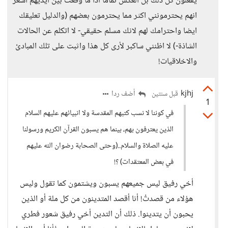
يفعلون كل ذلك بل العكس تماما اذا ما وقعت بين ايديهم اشعر
انهم يحترمونني اكثر مما يحترمون بعضهم (والدليل تعليقك
ايضا واحترامك لهم لانك مسلم حقيقي- لا اتكلم عن الحالات
الشاذة-) لا اظنني ساكبر لأرى كل هذا واثبت على تلك المبادئ
والاخلاقيات!
kjhj
أضف ردا
قبل سنتين
1
في كوننا لا نسب كتبهم المقدسة ولا انبيائهم عليهم السلام
الذين يعترفون بهم، بينما هم يسبون القرآن الكريم ورسولنا
عليه الصلاة والسلام..(وحتى الصحابة رضوان الله عليهم
في بعض المعتقدات) ؟!
أخي رفيق ليس جميعهم يسبون ويشتمون كما تقول وليس
هؤلاء من قصدتُ! أنا أقصد المتدينون من كل ملة أو الذين
يحبون أن يتدينوا. ذلك أن التدين أخي رفيق شعور فطري