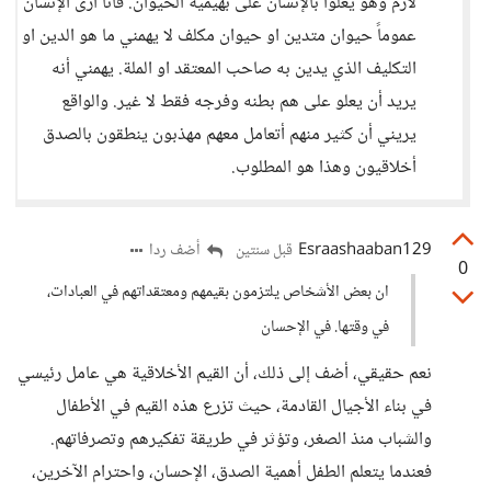
لازم وهو يعلوا بالإنسان على بهيمية الحيوان. فأنا أرى الإنسان
عموماً حيوان متدين او حيوان مكلف لا يهمني ما هو الدين او
التكليف الذي يدين به صاحب المعتقد او الملة. يهمني أنه
يريد أن يعلو على هم بطنه وفرجه فقط لا غير. والواقع
يريني أن كثير منهم أتعامل معهم مهذبون ينطقون بالصدق
أخلاقيون وهذا هو المطلوب.
Esraashaaban129
أضف ردا
قبل سنتين
0
ان بعض الأشخاص يلتزمون بقيمهم ومعتقداتهم في العبادات،
في وقتها. في الإحسان
نعم حقيقي، أضف إلى ذلك، أن القيم الأخلاقية هي عامل رئيسي
في بناء الأجيال القادمة، حيث تزرع هذه القيم في الأطفال
والشباب منذ الصغر، وتؤثر في طريقة تفكيرهم وتصرفاتهم.
فعندما يتعلم الطفل أهمية الصدق، الإحسان، واحترام الآخرين،