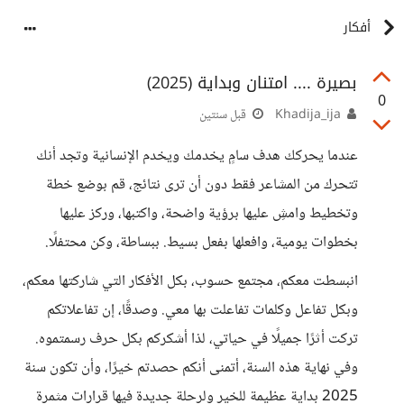
أفكار
بصيرة .... امتنان وبداية (2025)
0
Khadija_ija
قبل سنتين
عندما يحركك هدف سامٍ يخدمك ويخدم الإنسانية وتجد أنك
تتحرك من المشاعر فقط دون أن ترى نتائج، قم بوضع خطة
وتخطيط وامشِ عليها برؤية واضحة، واكتبها، وركز عليها
بخطوات يومية، وافعلها بفعل بسيط. ببساطة، وكن محتفلًا.
انبسطت معكم، مجتمع حسوب، بكل الأفكار التي شاركتها معكم،
وبكل تفاعل وكلمات تفاعلت بها معي. وصدقًا، إن تفاعلاتكم
تركت أثرًا جميلًا في حياتي، لذا أشكركم بكل حرف رسمتموه.
وفي نهاية هذه السنة، أتمنى أنكم حصدتم خيرًا، وأن تكون سنة
2025 بداية عظيمة للخير ولرحلة جديدة فيها قرارات مثمرة