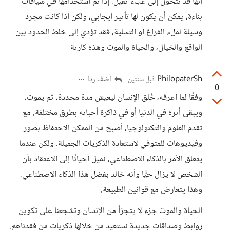
أنها قد تتحول إلى عبء ثقيل. إذا تم استخدامها في سياقات
بناءة، يمكن أن يكون لها تأثير إيجابي، ولكن إذا كانت مجرد
وسيلة لملء الفراغ أو التسلية، فقد تؤدي إلى خلط الحدود بين
الواقع والخيال، والحياة والموت وهذه كارثة
PhilopaterSh
أضف ردا
قبل سنتين
0
وفقًا لما أعرفه، خُلق الإنسان ليعيش مدة محددة، ثم يموت،
ويبقى أثره في الدنيا أو في ذاكرة أحبائه بطرق مختلفة. مع
تقدم العلوم والتكنولوجيا، أصبح من الممكن الاحتفاظ بصور
وفيديوهات للمتوفي لاستعادة الذكريات الجميلة. ولكن عندما
يتعلق الأمر بالذكاء الاصطناعي، نميل أحيانًا إلى الاعتقاد بأن
الشخص لا يزال حيًّا وأنه خالد بفضل هذا الذكاء الاصطناعي.
وهذا يتعارض مع قوانين الطبيعة.
الحياة والموت جزء لا يتجزأ من الإنسان وتشجعنا على تكوين
روابط وصداقات جديدة نستعيد من خلالها ذكريات من فقدناهم.