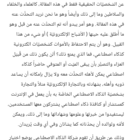
عن الشخصيَّات الحقيقية فقط في هذه المقالة، كالعلماء والخلفاء
والسلاطين وما إلى ذلك وأيضاً وهو ما نحن نريد التحدُّث عنه
في هذه المقالة. وهو أمر يبدو أنه تم التحدَّث عنه من قبل وهو
ما أُطلق عليه حينها ( الأشباح الإلكترونيَّة ) أو شيء من هذا
القبيل. وهو أن يتم الاحتفاظ بالأموات كشخصيَّات الكترونية
كذكاء اصطناعي، فما الذي يمنع ذلك؟ ألن يكون ذلك من قُبيْل
العزاء والتصبُّر بأن يبقى الميّت أو المتوفي حاضراً كذكاء
اصطناعي يمكن لأهله التحدُّث معه ولا يزال بإمكانه أن يساعد
ذويه وأهله، بشهادته وبالتجارة الإلكترونيَّة مثلاً والتجارة
بشخصيّة الذكاء الاصطناعي الخاصَّة به بأن يعمل في الإنترنت
كمستشار أو كنافذة ذكاء اصطناعي يشتركون معها المستخدمين،
ليستفيدوا من خبرتها وعلومها وشهاداتها وما إلى ذلك، ويمكن
لأمّه ولوالده أن يحدّثانه كما يشائان وفي أي وقت يُريدان.
وذلك عن طريق أن تقوم شركة الذكاء الاصطناعي بوضع اختبار