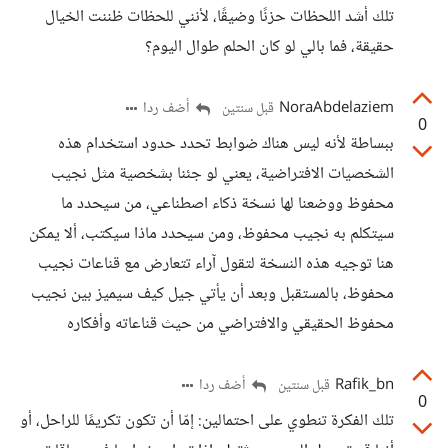
تلك أشد اللحظات حزنًا وضيقًا، لأنني للحظات ظننت الخيال
حقيقة، فما بالي لو كان الحلم طوال اليوم؟
NoraAbdelaziem
أضف ردا
قبل سنتين
0
ببساطة لأنه ليس هناك ضوابط تحدد حدود استخدام هذه
الشخصيات الافتراضية، يعني لو جئنا بشخصية مثل نجيب
محفوظ ووضعنا لها نسخة ذكاء اصطناعي، من سيحدد ما
سيتكلم به نجيب محفوظ، ومن سيحدد ماذا سيكتب، ألا يمكن
هنا توجيه هذه النسخة لتقول آراء تتعارض مع قناعات نجيب
محفوظ، بالمستقبل وبعد أن يأتي جيل كيف سيميز بين نجيب
محفوظ الحقيقي والافتراضي من حيث قناعاته وأفكاره
Rafik_bn
أضف ردا
قبل سنتين
0
تلك الفكرة تنطوي على احتمالين: إمّا أن تكون تكريمًا للراحل، أو