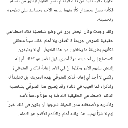
تطوّرت فيستفيد من ذلك فيتعلَّم نفس العلوم ليُطوّر من نفسه،
فكأنه يعمل بجسدان كلًّا منهما يدعم الآخر ويساعد على تطويره
وتحسينه.
ولقد وجدت وكأن البعض يرى في وضع شخصيَّة ذكاء اصطناعي
حقيقية للمتوفي جريمةً لا تُغتفَر، ولا أعلم لذلك سبباً منطقي
فكأنهم بطريقةً ما يخافون من هذا المُتوفّى أو لا يطيقون
الاستماع إلى أحاديثه مرةً أخرى، فهل الأمر هو كذلك أم إنَّه
إلتبَسَ عليهم الأمر وظنّوا أنَّ في الأمر إهانةً لذكرى المتوفي؟
ولكني لا أجد أي إهانة تُذكر للمتوفّي بهذه الطريقة بل تخليداً له
ولذكراه فما العيْب في ذلك؟ وقد يُصبح هذا المتوفّي بشخصية
الذكاء الاصطناعي الحقيقية الخاصَّة به عوْناً ودعماً لأهله
ولأقاربه ولأصدقائه مدى الحياة، فنرجوا أن يكون في ذلك خيراً
لهم لا شرّاً لهم… هذا والله أعلم والأقدم الأقدم هو الأعلم.