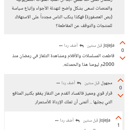
والمنصات تسعى بشكل واضح لتهدئة الأجواء وإتباع سياسة
(بص العصفورة) فهكذا ينكب الناس مجدداً على الاستهلاك
للمنتجات والتوقف عن المقاطعة؟
JoJeJa
أضف ردا
قبل سنتين
0
قاطعت المسلسلات والأفلام ومشاهدة التلفاز في رمضان منذ
2000م ليومنا هذا والحمدلله.
مجهول
أضف ردا
قبل سنتين
0
قرار قوي ومميز فالفساد القدم من التفاز يفقو بكثير المنافع
التي يجلبها .. أتمنى أن تملك الإرداة للأستمرار
JoJeJa
أضف ردا
قبل سنتين
1