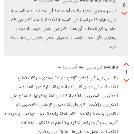
Mohamed_hosny
أضف ردا
قبل سنتين
0
السير مجدي يعقوب كنت أحبه منذ أن تحدثت عنه المدرسة
في منهاجنا الدراسية في المرحلة الأبتدائية منذ أكثر من 25
عام، ولكن لاحظت أن هناك أكثر من إعلان لمؤسسة مجدي
يعقوب فأي إعلان تقصد يا صديقي حتى يتثنى لي مناقشتك
فيه.
a4data
أضف ردا
قبل سنتين
1
بالنسبي لي، كان إعلان "إفتح قلبك" لإحدى شركات قطاع
الاتصالات في مصر، كان أغنية طويلة شارك فيها العديد من
المطربين المصريين، الأغنية كانت رائعة وفكرتها الانفتاح على
الآخرين، والأجمل كان طريقة تصوير الإعلان، فالتصوير تم
بكاميرا واحدة والإعلان كله لقطة واحدة بدون فواصل أو مونتاج
"فيما يبدو"، ما زلت أتذكره ولا أعلم لماذا تكون إعلانات
الاتصالات أجمل من غيرها "غالبًا" في رمضان.