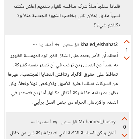
فلماذا ستلجأ مثلاً شركة منافسة للقيام بتقديم إعلان مكلف
نسبياً مقابل إعلان ثاني يخاطب الشهوة الجنسية مثلاً ولا
يكلفهم شيء ؟
khaled_elshahat2
أضف ردا
قبل سنتين
1
أعتقد أن الأمر يعتمد على الشكل الذي تود المؤسسة الظهور
به بعيداً عن العبث، زين ترغب في أن تصدر نفسه كشركة.
تحافظ على حقوق الأفراد وتناقش القضايا المجتمعية، غيرها
من الشركات تسلك الطرق الأسهل والأرخص قولاً وفعلاً، وكل
يظهر بطريقته هذا شركة أ تظل مكانها، أما زين فتستمر في
التقدم والازدهار، الجزاء من جنس العمل برأيي.
Mohamed_hosny
أضف ردا
قبل سنتين
0
أتفق ولكن السياسة الذكية التي تتبعها شركة زين من خلال