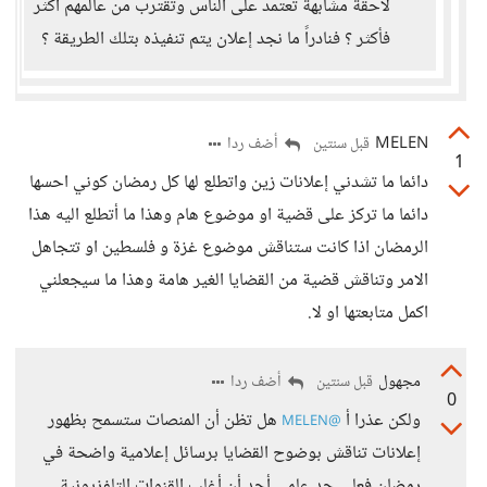
لاحقة مشابهة تعتمد على الناس وتقترب من عالمهم أكثر
فأكثر ؟ فنادراً ما نجد إعلان يتم تنفيذه بتلك الطريقة ؟
MELEN
أضف ردا
قبل سنتين
1
دائما ما تشدني إعلانات زين واتطلع لها كل رمضان كوني احسها
دائما ما تركز على قضية او موضوع هام وهذا ما أتطلع اليه هذا
الرمضان اذا كانت ستناقش موضوع غزة و فلسطين او تتجاهل
الامر وتناقش قضية من القضايا الغير هامة وهذا ما سيجعلني
اكمل متابعتها او لا.
مجهول
أضف ردا
قبل سنتين
0
ولكن عذرا أ
هل تظن أن المنصات ستسمح بظهور
@MELEN
إعلانات تناقش بوضوح القضايا برسائل إعلامية واضحة في
رمضان فعلى حد علمي أجد أن أغلب القنوات التلفزيونية