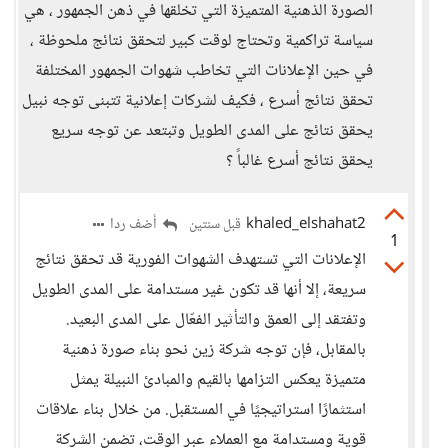
الصورة الذهنية المتميزة التي تخلقها في ذهن الجمهور ، هي
سياسة تراكمية وتحتاج لوقت كبير لتحقق نتائج ملحوظة ،
في حين الإعلانات التي تخاطب شهوات الجمهور المختلفة
تحقق نتائج أسرع ، فكيف لشركات إعلانية تتبنى توجه نبيل
يحقق نتائج على المدى الطويل وتبتعد عن توجه سريع
يحقق نتائج أسرع غالباً ؟
khaled_elshahat2
أضف ردا
قبل سنتين
1
الإعلانات التي تستهدف الشهوات الفورية قد تحقق نتائج
سريعة، إلا أنها قد تكون غير مستدامة على المدى الطويل
وتفتقد إلى العمق والتأثير الفعّال على المدى البعيد.
بالمقابل، فإن توجه شركة زين نحو بناء صورة ذهنية
متميزة يعكس التزامها بالقيم والمبادئ النبيلة يمثل
استثمارًا استراتيجيًا في المستقبل. من خلال بناء علاقات
قوية ومستدامة مع العملاء عبر الوقت، تضمن الشركة