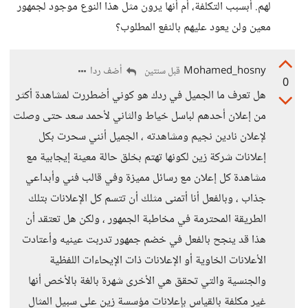
لهم. أبسبب التكلفة، أم أنها يرون مثل هذا النوع موجود لجمهور
معين ولن يعود عليهم بالنفع المطلوب؟
Mohamed_hosny
أضف ردا
قبل سنتين
0
هل تعرف ما الجميل في ردك هو كوني أضطررت لمشاهدة أكثر
من إعلان أحدهم لباسل خياط والثاني لأحمد سعد حتى وصلت
لإعلان نادين نجيم ومشاهدته ، الجميل أنني سحرت بكل
إعلانات شركة زين لكونها تهتم بخلق حالة معينة إيجابية مع
مشاهدة كل إعلان مع رسائل مميزة وفي قالب فني وأبداعي
جذاب ، وبالفعل أنا أتمنى مثلك أن تتسم كل الإعلانات بتلك
الطريقة المحترمة في مخاطبة الجمهور ، ولكن هل تعتقد أن
هذا قد ينجح بالفعل في خضم جمهور تدربت عينيه وأعتادت
الأعلانات الخاوية أو الإعلانات ذات الإيحاءات اللفظية
والجنسية والتي تحقق هي الأخرى شهرة بالغة بالأخص أنها
غير مكلفة بالقياس بإعلانات مؤسسة زين على سبيل المثال