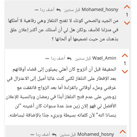
Mohamed_hosny
أضف ردا
قبل سنتين
1
من الجيد والصحي كونك لا تفتح التلفاز وهي رفاهية لا أملكها
في منزلنا للأسف ،ولكن هل لي أن أسئلك عن أكثر إعلان علق
بذهنك من حيث تصميمها أو ألحانها ؟
Wael_Amin
أضف ردا
قبل سنتين
1
الحقيقة قبل أن أتزوج كان أهلي يميلون إلى قضاء أوقاتهم
بعد الإفطار على التلفاز لكني كنت غالبًا أميل إلى الاعتزال في
غرفتي وملء أوقاتي بالقراءة أما بعد الزواج فاتفقت مع
زوجتي على عدم فتح التلفاز أبدًا في رمضان وبالنسبة للإعلان
الأفضل لي فهو إلان زين منذ عدة سنوات كان أغنيته "لن
ينسانا الله" لأن كلماته بسيطة وبريء جدًا بالإضافة لبساطته.
Mohamed_hosny
أضف ردا
قبل سنتين