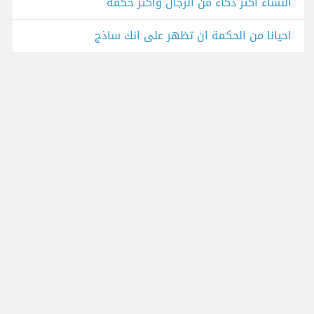
النساء أكثر ذكاء من الرجال وأكثر حكمة
احيانا من الحكمة ان تظهر على انك ساذج