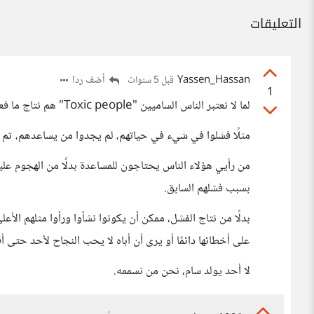
التعليقات
Yassen_Hassan
أضف ردا
قبل 5 سنوات
1
لما لا نعتبر الناس الساميين "Toxic people" هم نتاج ما فعله المجتمع بهم؟
مثلًا فشلوا في شيء في حياتهم، لم يجدوا من يساعدهم، ثم 
من رأيي هؤلاء الناس يحتاجون للمساعدة بدلًا من الهجوم عل
بسبب فشلهم السابق.
بدلًا من نتاج الفشل، ممكن أن يكونوا نشأوا ورأوا مثلهم الأع
على أخطائها دائمًا أو يرى أن أباه لا يحب النجاح لأحد حتى أ
لا أحد يولد سام، نحن من نسممه.