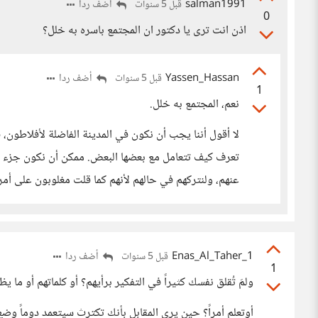
salman1991
أضف ردا
قبل 5 سنوات
0
اذن انت ترى يا دكتور ان المجتمع باسره به خلل؟
Yassen_Hassan
أضف ردا
قبل 5 سنوات
1
نعم، المجتمع به خلل.
لا أقول أننا يجب أن نكون في المدينة الفاضلة لأفلاطون، 
تعرف كيف تتعامل مع بعضها البعض. ممكن أن نكون جزء في 
عنهم، ولنتركهم في حالهم لأنهم كما قلت مغلوبون على أمر
Enas_Al_Taher_1
أضف ردا
قبل 5 سنوات
1
ولمَ تُقلق نفسك كثيراً في التفكير برأيهم؟ أو كلماتهم أو ما ي
أوتعلم أمراً؟ حين يرى المقابل بأنك تكترث سيتعمد دوماً وض