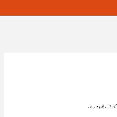
كن فعل لهم شيء .