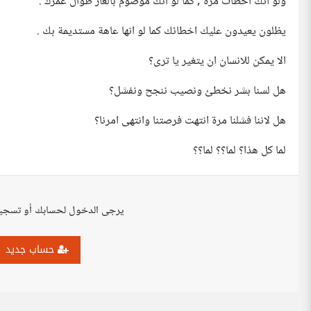
ولو انك اخطات مرة , كما لو انك موصوم بالعار طوال عمرك .
يظلون يعيدون عليك اخطائك كما لو انها عاهة مستديمة بك .
الا يمكن للانسان ان يتغير يا ترى؟
هل لسنا بشر نخطئ ونصيب ننجح ونفشل؟
هل لاننا فشلنا مرة انتهت فرصتنا وانتهى امرنا؟
لما كل هذا؟ لما؟؟ لما؟؟
يرجى الدخول لحسابك أو تسجي
حساب جديد