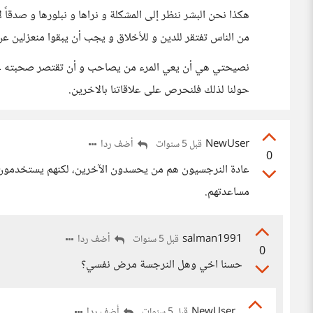
هكذا نحن البشر ننظر إلى المشكلة و نراها و نبلورها و صدقاً
من الناس تفتقر للدين و للأخلاق و يجب أن يبقوا منعزلين 
نصيحتي هي أن يعي المرء من يصاحب و أن تقتصر صحبته على 
حولنا لذلك فلنحرص على علاقاتنا بالاخرين.
NewUser
أضف ردا
قبل 5 سنوات
0
عادة النرجسيون هم من يحسدون الآخرين، لكنهم يستخدمون ال
مساعدتهم.
salman1991
أضف ردا
قبل 5 سنوات
0
حسنا اخي وهل النرجسة مرض نفسي؟
NewUser
أضف ردا
قبل 5 سنوات