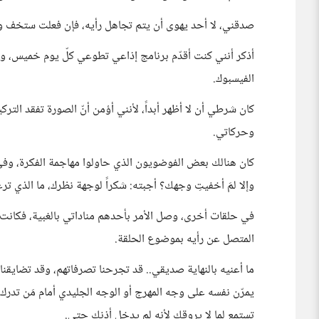
صدقني، لا أحد يهوى أن يتم تجاهل رأيه، فإن فعلت ستخف و
أذكر أنني كنت أقدّم برنامج إذاعي تطوعي كلّ يوم خميس، وطبي
الفيسبوك.
كان شرطي أن لا أظهر أبداً، لأنني أؤمن أنّ الصورة تفقد التر
وحركاتي.
كان هنالك بعض الفوضويون الذي حاولوا مهاجمة الفكرة، وفي
وإلا لمَ أخفيتِ وجهك؟ أجبته: شكراً لوجهة نظرك، ما الذي ترغب
في حلقات أخرى، وصل الأمر بأحدهم مناداتي بالغبية، فكانت إ
المتصل عن رأيه بموضوع الحلقة.
ما أعنيه بالنهاية صديقي.. قد تجرحنا تصرفاتهم، وقد تضايقن
يمرّن نفسه على وجه المهرج أو الوجه الجليدي أمام مَن تدرك 
تستمع لما لا يروقك لأنه لم يدخل أذنك حتى.