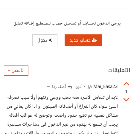
يرجى الدخول لحسابك أو تسجيل حساب لتستطيع إضافة تعليق
حساب جديد
دخول
التعليقات
الأفضل
Mai_Easa22
أضف ردا
قبل 7 أشهر
1
لابد ان تتعامل الأسرة معه بحب ووعي وتفهم أولًا سبب تصرفه
السئ سواء كان الفراغ أو أصدقائه السيئون أو اذا كان يعاني من
مشاكل نفسية ثم تضع حدود واضحة وتوضح له عواقب أفعاله.
يجب أن تسمع له بهدوء من غير الدخول فى مشاجرات مستمرة
لانها تعطي نتيجة عكسية وتوجهه بالنصيحة وأوقات يحتاج دعم