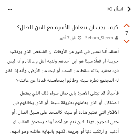
اسأل I/O
كيف يجب أن تتعامل الأسرة مع الابن الضال؟
7
Seham_Sleem
قبل 7 أشهر
أعتقد أننا ننسى في كثير من الأوقات أن الشخص الذي يرتكب
جريمة أو فعلًا سيئًا هو ابن أحدهم ولديه أهل وعائلة، وأنه ليس
فرد متفرد بذاته سقط من السماء أو نبت من الأرض، وأنه إذا نظر
له المجتمع نظرة سيئة وطالبوا بمحاسبته فماذا عن عائلته؟​
فأحيانًا قد تبتلى الأسرة بابن ضال سواء ذلك الذي يفتعل
المشاكل، أو الذي يعاملهم بطريقة سيئة، أو الذي يخالفهم في
الأفكار التي تعتبر شاذة أو سيئة كالملحد على سبيل المثال، أو
حتى المجرم، فهذا الابن نعم هو أخطأ وقد يستحق العقاب لو
أذنب أو ارتكب ذنبًا أو جريمة، لكنهم بالنهاية عائلته وهو ابنهم.