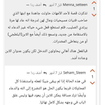
Menna_setteen
أضف ردا
قبل 7 أشهر
1
تذكرت قصة لأحد الأمهات حاولت جاهدة مع ابنها الذي
صاحب فتيات مسيحيات ومال لهن لدرجة انه عاد لها مرة
يرتدي الصليب، فلم تستطع فعل شيء حياله غير الدعاء له
بالاستقامة من جديد، ونسمع ذلك أيضاً مع الابن(البلطجي)
أو من يتعاطى المخدرات.
فبالفعل هناك أهالي يحاولون التدخل لكن يكون عدوان الابن
وعناده أشد.
Seham_Sleem
أضف ردا
قبل 7 أشهر
1
في هذه الحالة إذا لم يبقى شيئًا لفعله واستنفذنا كل
المحاولات فربما يكون الحل هو التضرع إلى الله والدعاء
وأيضًا ترك مسافة يمكن للابن أن يعود فيها وليس غلق
الباب في وجهه بشكل كامل نهائيًا.