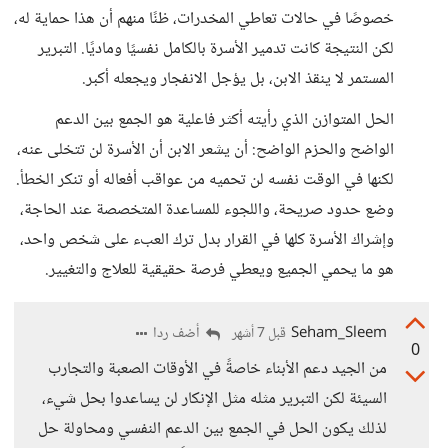
خصوصًا في حالات تعاطي المخدرات، ظنًا منهم أن هذا حماية له،
لكن النتيجة كانت تدمير الأسرة بالكامل نفسيًا وماديًا. التبرير
المستمر لا ينقذ الابن، بل يؤجل الانفجار ويجعله أكبر.
الحل المتوازن الذي رأيته أكثر فاعلية هو الجمع بين الدعم
الواضح والحزم الواضح: أن يشعر الابن أن الأسرة لن تتخلى عنه،
لكنها في الوقت نفسه لن تحميه من عواقب أفعاله أو تنكر الخطأ.
وضع حدود صريحة، واللجوء للمساعدة المتخصصة عند الحاجة،
وإشراك الأسرة كلها في القرار بدل ترك العبء على شخص واحد،
هو ما يحمي الجميع ويعطي فرصة حقيقية للعلاج والتغيير.
Seham_Sleem
أضف ردا
قبل 7 أشهر
0
من الجيد دعم الأبناء خاصةً في الأوقات الصعبة والتجارب
السيئة لكن التبرير مثله مثل الإنكار لن يساعدوا بحل شيء،
لذلك يكون الحل في الجمع بين الدعم النفسي ومحاولة حل