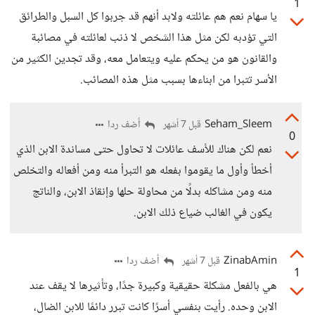
1
يا سهام نعم هم عائلته ولابد أنهم قد جربوا كل السبل والطرائق
التي تؤدبه لكن مثل هذا الشخص لا ذنب لعائلته في مصائبة
والقانون هو من يحكم عليه ويتعامل معه، وقد تجدين الكثير من
الأسر تتبرا من ابناءها بسبب مثل هذه المصائب.
Seham_Sleem
أضف ردا
قبل 7 أشهر
0
نعم لكن هناك للأسف عائلات لا تحاول حتى مساندة الابن الذي
أخطأ وأول ما يقوموا بفعله هو التبرأ منه ومن أفعاله والتخلص
منه ومن مشاكله بدلًا من محاولة حلها وإنقاذ الابن، والناتج
يكون في الغالب ضياع ذلك الابن.
ZinabAmin
أضف ردا
قبل 7 أشهر
1
هي بالفعل مشكلة حقيقية وكبيرة جدًا، وتأثيرها لا يقف عند
الابن وحده. رأيت بنفسي أسرًا كانت تبرر دائمًا للابن الضال،