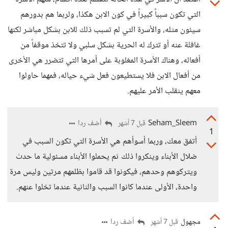
التي تكون سبباً كبيراً في كون الابن هكذا، ولربما هم بدورهم
سيئون مثله، والأسرة التي لم تسبب ذلك للابن بشكل مباشر لكنها
غافلة عنه أو تترك له الحرية بشكل سلبي ولا تتخذ موقفاً من
أفعاله، وهناك الأسرة المغلوبة على أمرها التي تتضرر هي الأخرى
من أفعال الابن فلا يستطيعون فعل شيء حياله، فمهما حاولوا
معهم ينقلب الأمر عليهم.
Seham_Sleem
أضف ردا
قبل 7 أشهر
1
أتفق معك، وربما أسوأهم هي الأسرة التي تكون السبب في
ضلال الأبناء وينكروا ذلك ثم يحملوا الأبناء مسئولية ما حدث
ويتركوهم وحدهم، فيكونوا قد قاموا بظلمهم مرتين وليس مرة
واحدة، الأولى عندما كانوا السبب والثانية عندما تخلوا عنهم.
مجهول
أضف ردا
قبل 7 أشهر