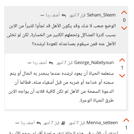
Seham_Sleem
أضف ردا
قبل 7 أشهر
0
الوضع صعب لا شك وقد يكون الأهل قد لجأوا للتبرأ من الابن
بسبب كثرة المشاكل وتحملهم الكثير من الخسارة، لكن لو تخلى
الأهل عنه فمن سيقوم بمساعدته للعودة لرشده؟
George_Nabelyoun
أضف ردا
قبل 7 أشهر
1
ستعلمه الحياة أن يعود لرشده عندما ينحدر به الحال أو يتم
سجنه أو خداعه أو ضربه من قبل أشقياء مثله، فطالما أن
الدعوة السمحة من الأهل لم تكن كافية فلابد أن يواجه الابن
طرق الحياة الوعرة.
Menna_setteen
أضف ردا
قبل 7 أشهر
قبل 7 أشهر
1
اعتقد أن الأسر في هذه الحالة تنقسم لعدة أقسام، منهم الأسرة