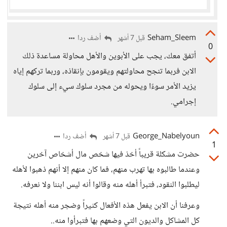
Seham_Sleem
أضف ردا
قبل 7 أشهر
0
أتفق معك، يجب على الأبوين والأهل محاولة مساعدة ذلك
الابن فربما تنجح محاولتهم ويقومون بإنقاذه، وربما تركهم إياه
يزيد الأمر سوءًا ويحوله من مجرد سلوك سيء إلى سلوك
إجرامي.
George_Nabelyoun
أضف ردا
قبل 7 أشهر
1
حضرت مشكلة قريباً أخذ فيها شخص مال أشخاص آخرين
وعندما طالبوه بها تهرب منهم، فما كان منهم إلا أنهم ذهبوا لأهله
ليطلبوا النقود، فتبرأ أهله منه وقالوا أنه ليس ابننا ولا نعرفه.
وعرفنا أن الابن يفعل هذه الأفعال كثيراً وضجر منه أهله نتيجة
كل المشاكل والديون التي وضعهم بها فتبرأوا منه..