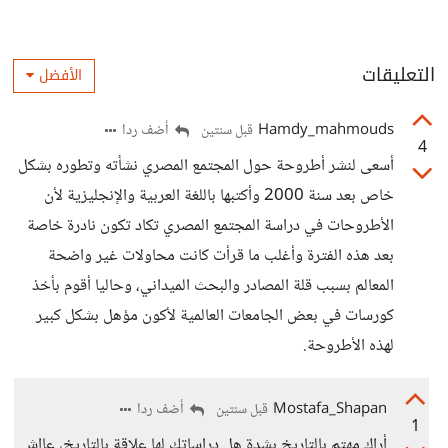
التعليقات
الأفضل
Hamdy_mahmouds
أضف ردا
قبل سنتين
4
أسعى لنشر أطروحة حول المجتمع المصري نشأته وتطوره بشكل
خاص بعد سنة 2000 وأكتبها باللغة العربية والإنجليزية لأن
الأطروحات في دراسة المجتمع المصري تكاد تكون نادرة خاصة
بعد هذه الفترة وأغلب ما قرأت كانت محاولات غير واضحة
المعالم بسبب قلة المصادر والبحث الميداني، وحاليا أقوم بأخذ
كورسات في بعض الجامعات العالمية لأكون مؤهل بشكل كبير
لهذه الأطروحة.
Mostafa_Shapan
أضف ردا
قبل سنتين
1
أراك مهتم بالتاريخ بشدة هل دراساتك لها علاقة بالتاريخ، عااش