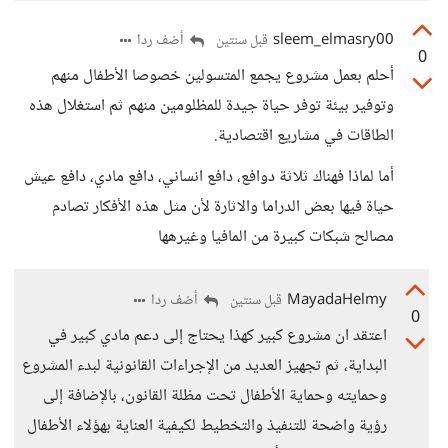
sleem_elmasry00
أضف ردا
قبل سنتين
0
أحلم بعمل مشروع يجمع المتسولين خصوصا الأطفال منهم
وتوفير بيئة توفر حياة جيدة للمظلومين منهم ثم استغلال هذه
الطاقات في مشاريع اقتصادية.
أما لماذا فهناك ثلاثة دوافع، دافع انساني، دافع مادي، دافع عيش
حياة فيها بعض الدراما والاثارة لأن مثل هذه الأفكار تصادم
مصالح شبكات كبيرة من المافيا وغيرهها
MayadaHelmy
أضف ردا
قبل سنتين
0
اعتقد ان مشروع كبير كهذا يحتاج إلى دعم مادي كبير في
البداية، ثم تجهيز العديد من الإجراءات القانونية لبدء المشروع
وحمايته وحماية الأطفال تحت مظلة القانون، بالإضافة إلى
رؤية واضحة للتنفيذ والتخطيط لكيفية العناية بهؤلاء الأطفال