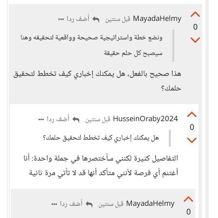
MayadaHelmy
أضف ردا
قبل سنتين
0
ونضع خطة واستراتيجية صحيحة وواقعية لتحقيقه وهنا
سيصبح كل حلم حقيقة
هذا صحيح بالفعل، هل يمكنك إخباري كيف تخطط لتحقيق
حلمك؟
HusseinOraby2024
أضف ردا
قبل سنتين
0
هل يمكنك إخباري كيف تخطط لتحقيق حلمك؟
التفاصيل كثيرة لكنني سأختصرها في جملة واحدة: أنا
أغتنم أي فرصة لأنني متأكد أنها قد لا تأتي مرة ثانية
MayadaHelmy
أضف ردا
قبل سنتين
0