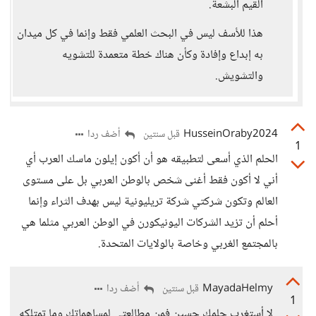
القيم البشعة.
هذا للأسف ليس في البحث العلمي فقط وإنما في كل ميدان
به إبداع وإفادة وكأن هناك خطة متعمدة للتشويه
والتشويش.
HusseinOraby2024
أضف ردا
قبل سنتين
1
الحلم الذي أسعى لتطبيقه هو أن أكون إيلون ماسك العرب أي
أني لا أكون فقط أغنى شخص بالوطن العربي بل على مستوى
العالم وتكون شركتي شركة تريليونية ليس بهدف الثراء وإنما
أحلم أن تزيد الشركات اليونيكورن في الوطن العربي مثلما هي
بالمجتمع الغربي وخاصة بالولايات المتحدة.
MayadaHelmy
أضف ردا
قبل سنتين
1
لا أستغرب حلمك حسين فمن مطالعتي لمساهماتك وما تمتلكه