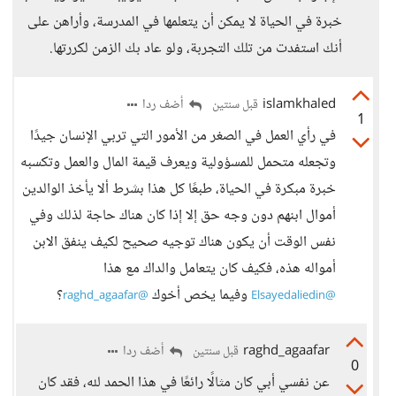
خبرة في الحياة لا يمكن أن يتعلمها في المدرسة، وأراهن على
أنك استفدت من تلك التجربة، ولو عاد بك الزمن لكررتها.
islamkhaled
أضف ردا
قبل سنتين
1
في رأي العمل في الصغر من الأمور التي تربي الإنسان جيدًا
وتجعله متحمل للمسؤولية ويعرف قيمة المال والعمل وتكسبه
خبرة مبكرة في الحياة، طبعًا كل هذا بشرط ألا يأخذ الوالدين
أموال ابنهم دون وجه حق إلا إذا كان هناك حاجة لذلك وفي
نفس الوقت أن يكون هناك توجيه صحيح لكيف ينفق الابن
أمواله هذه، فكيف كان يتعامل والداك مع هذا
وفيما يخص أخوك
؟
@raghd_agaafar
@Elsayedaliedin
raghd_agaafar
أضف ردا
قبل سنتين
0
عن نفسي أبي كان مثالًا رائعًا في هذا الحمد لله، فقد كان