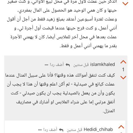
أتذكر حين عملت لأول مرة في محل لبيع الأواني، و كنت صغير
حينها و كان همي الوحيد هو الحصول على المال بمفردي،
وعملت لفترة أسبوعين أعتقد بمبلغ زهيد فقط من أجل أن أقول
أنني أعمل، و كنت فرح حينها عندما قبضت أول أجرة لي، و
عملت بعدها في محل آخر للملابس أيضا، كان لا يهمني الأجرة
بقدر ما يهمني أنني أعمل و فقط.
islamkhaled
أضف ردا
قبل سنتين
1
كيف كنت تنفق أموالك هذه وقتها؟ فأنا على سبيل المثال عندما
عملت كبائع في صيدلية - لم أكن اعلم وقتها أن هذا لا يجب أن
يكون وأن من يعمل بالصيدلية يجب ان يكون صيدلي - كنت
أنفق مرتبي إما على شراء الملابس او أشارك في مصاريف
المنزل.
Hedidi_chihab
أضف ردا
قبل سنتين