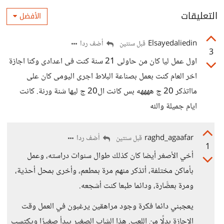
التعليقات
الأفضل
Elsayedaliedin
أضف ردا
قبل سنتين
3
اول عمل ليا كان من حاولى 21 سنة كنت فى اعدادى وكنا اجازة
اخر العام كنت بعمل بصناعة البلاط اجرى اليومى كان على
مااتذكر 20 ج ههههه بس كانت ال20 ج ليها شنة ورنة. كانت
ايام جميلة والله
raghd_agaafar
أضف ردا
قبل سنتين
1
أخي الأصغر أيضا كان كذلك طوال سنوات دراسته، وعمل
بأماكن مختلفة، أتذكر منهم مرة بمطعم، وأخرى بمحل أحذية،
ومرة بعصًّارة، ودائما طبعا كنت أشجعه.
يعجبني دائما فكرة وجود مراهقين يرغبون في العمل وقت
الإجازة بدلًا من اللعب. هذا الشاب الصغير يبدأ صغيرًا ويكتسب