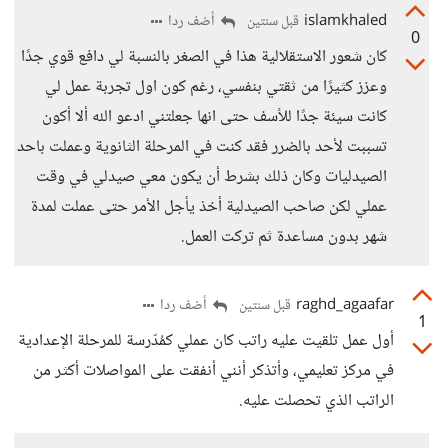
islamkhaled
أضف ردا
قبل سنتين
0
كان شعور الاستقلالية هذا في الصغر بالنسبة لي دافع قوي جدًا
وعزز كثيرًا من ثقتي بنفسي، رغم كون اول تجربة عمل لي
كانت سيئة جدًا للأسف حتى انها جعلتني ادعو الله ألا أكون
تسببت لأحد بالضرر فقد كنت في المرحلة الثانوية وعملت باحد
الصيدليات وكان ذلك بشرط أن يكون معي صيدلي في وقت
عملي لكن صاحب الصيدلية أخذ يأجل الأمر حتى عملت لمدة
شهر بدون مساعدة ثم تركت العمل.
raghd_agaafar
أضف ردا
قبل سنتين
1
أول عمل تلقيت عليه راتب كان عملي كمُدّرسة للمرحلة الإعدادية
في مركز تعليمي، وأتذكر أنني أنفقت على المواصلات أكثر من
الراتب الذي تحصلت عليه.