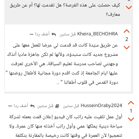
كيف حصلتِ على هذه الفرصة؟ هل تقدمتِ لها؟ أم عن طريق
معارف؟
Kheira_BECHOHRA
أضف ردا
قبل سنتين
2
عن طريق سيّدة كانت قد قدمت لي عرضا للعمل معها على
مشروع جديد كانت ستبدؤه، ولأنها لم تكن جاهزة ماديا آنذاك
وجهتني لصاحب مدرسة تعليم السياقة، هي الأخرى تعرفت
عليها ايام الجامعة إذ كنت اقدم دورة مجانية لأطفال روضتها "
دورة القدس في قلوب أطفالنا " ..
HusseinOraby2024
أضف ردا
قبل سنتين
قبل سنتين
1
أول عمل تلقيت عليه راتب كان فيديو إعلان قمت بعمله لشركة
سياحة دينية يملكها عمي وأول راتب أخذته منها كان عمرة، ولا
تتعجبوا لأن العمرة في وقتها كانت رخيصة بالمقارنة بتكلفة