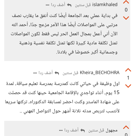
islamkhaled
أضف ردا
قبل سنتين
0
في بداية عملي بعد الجامعة أيضًا كنت أنفق ما يقارب نصف
مرتبي على المواصلات أيضًا هذا الأمر مزعج جدًا، أحمد الله
الآن أني أعمل بمجال العمل الحر ليس فقط لكون المواصلات
تمثل تكلفة مادية كبيرة لكنها تمثل تكلفة نفسية وذهنية
وجسمانية أكبر خصوصًا في بلادنا.
Kheira_BECHOHRA
أضف ردا
قبل سنتين
1
اول وظيفة في حياتي كانت كمدرسة بمدرسة تعليم سياقة، لمدة
15 يوم، أثناء تواجدي بالإقامة الجامعية حينها كنت قد حصلت
على شهادة الماستر وكنت احضر لمسابقة الدكتوراه، تركتها سريعا
لأنتسب لتربص مدته ثلاثة أشهر حول التواصل المهني ..
مجهول
أضف ردا
قبل سنتين
0