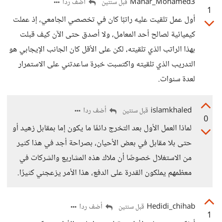
Manar_Mohamed3
أضف ردا
قبل سنتين
1
أول عمل تلقيت عليه راتبًا كان في تخصصي الجامعي، إذ عملت
كيميائية لصالح أحد المعامل، ولا أصدق حتى الآن كيف قبلت
بهذا الراتب الذي تلقيته، لكن على الأقل كان الجانب الإيجابي هو
التدريب الذي تلقيته واكتسبت خبرة ساعدتني على الاستمرار
لعدة سنوات.
islamkhaled
أضف ردا
قبل سنتين
0
لماذا العمل الأول بعد التخرج دائمًا ما يكون إما بمقابل زهيد أو
حتى بلا مقابل في بعض الأحيان، بصراحة أجد في هذا كثير
من الاستغلال خصوصًا أن ملاك هذه المشاريع والشركات في
معظمهم يملكون القدرة على الدفع، هذا الأمر يزعجني كثيرًا.
Hedidi_chihab
أضف ردا
قبل سنتين
1