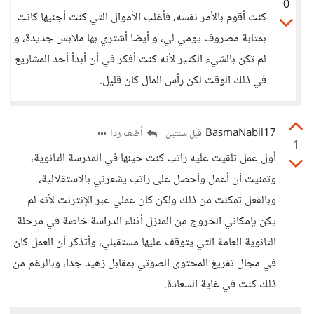
0
كنت أقوم بالأمر نفسه، فأغلب الأموال التي كنت أجنيها كانت
بمثابة مصروف يومي لي، و أيضا أشتري بها ملابس جديدة، و
لم تكن بالشيء الكثير لأنه كنت أفكر في أن أبدأ أحد المشاريع
في ذلك الوقت لكن رأس المال كان قليل.
BasmaNabil17
أضف ردا
قبل سنتين
1
أول عمل تلقيت عليه راتب كنت حينها في المدرسة الثانوية،
وتمنيت أن أعمل وأحصل على راتب يشعرني بالاستقلالية،
وبالفعل تمكنت من ذلك ولكن كان عملي عبر الإنترنت لأنه لم
يكن بإمكاني الخروج من المنزل أثناء الدراسة خاصة في مرحلة
الثانوية العامة التي يتوقف عليها مستقبلي، وأتذكر أن العمل كان
في مجال تفريغ المحتوى الصوتي بمقابل زهيد جدا، وبالرغم من
ذلك كنت في غاية السعادة.