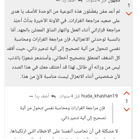
مجهول
أضف ردا
قبل 4 سنوات
1
لم أعد ممّن يفضّلون هذه النوعية من الوحدة للأسف يا هدى
على صعيد مراجعة القرارات. في الآونة الأخيرة بدأتُ أحبّذ
مراجعة قراراتي أثناء العمل والنهار الشاق الممتلئ بالجهد. أمّا
بالنسبة لوحدتي الانعزالية، فإن مراجعة القرارات ومحاسبة
نفسي تتحول من آلية تصحيح إلى آلية تدمير ذاتي، حيث أفقد
كل الشغف المتعلق بتصحيح أخطائي، وأستشعر شعورًا بالذنب
ليس من ورائه أي طائل، لهذا قد أختلف معكِ في هذا الصدد
لأن شخصيتي أثناء الانعزال ليست مناسبة لأيٍّ من هذا.
huda_khashan19
أضف ردا
قبل 4 سنوات
1
فإن مراجعة القرارات ومحاسبة نفسي تتحول من آلية
تصحيح إلى آلية تدمير ذاتي،
لا مشكلة في أن نحاسب أنفسنا على الاخطاء التي ارتكبناها،