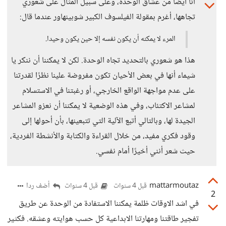
أنا أيضًا من عشاق الوحدة، وعلى سبيل المثال على شعوري
تجاهها، أغرم بمقولة الفيلسوف الكبير شوبينهاور عندما قال:
المرء لا يمكنه أن يكون نفسه إلا حين يكون وحيدا.
هذا هو شعوري بالتحديد تجاه الوحدة. لكن لا يمكننا أن ننكر يا
شيماء أنها في بعض الأحيان تكون مفروضة علينا نظرًا لقدرتنا
على عدم مواجهة الواقع الخارجي، أو رغبتنا في الاستسلام
لمشاعر الاكتئاب، وفي هذه الوضعية لا يمكننا أن نعزو المشاعر
الجيدة لها، وبالتالي أتبع الآلية التي تتبعينها، بأن أحولها إلى
وقود فكري مفيد، من خلال القراءة والكتابة والأنشطة الفردية،
حيث شعر أنني أخيرًا أمام نفسي.
mattarmoutaz
أضف ردا
قبل 4 سنوات
قبل 4 سنوات
2
في اشد الاوقات ظلمة يمكننا الاستفادة من الوحدة عن طريق
تفجير طاقتنا ومهارتنا الابداعية كل حسب هوايته وعشقه. فكثير