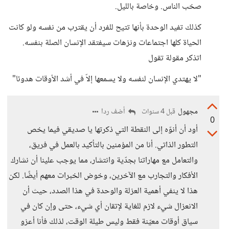
صخب الناس. وخاصة بالليل.
كذلك تفيد الوحدة بأنها تتيح للفرد أن يقترب من نفسه ولو كانت
الحياة كلها اجتماعات ونزهات سيفتقد الإنسان الصلة بنفسه.
اتذكر مقولة تقول
"لا يهتدي الإنسان لنفسه ولا يسمعها إلاّ في أشد الأوقات هدوئا"
مجهول
أضف ردا
قبل 4 سنوات
0
أود أن أنوّه إلى النقطة التي ذكرتها يا صديقي فيما يخص
التطور الذاتي. أنا من المؤمنين بالتأكيد بالعمل في فريق،
والتعامل مع مهاراتنا بجدّية وانتشار، مما يوجب علينا أن نشارك
الأفكار والتجارب مع الآخرين، وخوض الخبرات معهم أيضًا. لكن
هذا لا ينفي أهمية العزلة والوحدة في هذا الصدد، حيث أن
الانعزال شيء لازم للغاية لإتقان أي شيء، حتى وإن كان في
سياق أوقات معيّنة فقط وليس طيلة الوقت، لذلك فأنا أعزو