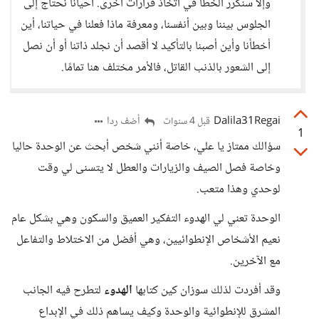
وإلا سنكرر الخطأ في اتخاذ قرارات أخرى. أحيانًا نحتاج إلى
الجلوس بيننا وبين أنفسنا، ومعرفة ماذا فعلنا في حياتنا، أين
أخطأنا وأين أصبنا بالتأكيد لا أقصد أن نجلد ذاتنا أو أن نصل
إلى الشعور بالذنب القاتل، فالأمر مختلف هنا تمامًا.
Dalila31Regai
أضف ردا
قبل 4 سنوات
1
سؤالك ممتاز يا علي، خاصة أنني شخص أبحث عن الوحدة حاليا
وخاصة فصل الصيف والزيارات والعطل لا يتسنى لي وقت
لوحدي وهذا متعب.
الوحدة تعني لي الهدوء التفكير العميق والسكون وهي بشكل عام
نعيم الأشخاص الإنطوائيين، وهي أفضل من الاختلاط والتفاعل
مع الآخرين.
وقد أفردت لذلك سوزان كين كتابها
الهدوء
لتطرح فيه الجانب
المشرق للإنطوائية والوحدة وكيف يساهم ذلك في الإبداع