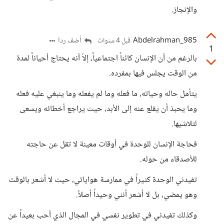
والإنجاز.
Abdelrahman_985
أضف ردا
قبل 4 سنوات
1
بالرغم من أن الإنسان كائناً اجتماعياً، إلاّ أنه يحتاج أحياناً لمدة
من الوقت يجلس فيها بمفرده.
يتأمل حاله وحياته، ما فعله وما لم يفعله وما ينبغي عليه فعله
وما يحبذ أن يقلع عنه إلى الأبد، حيث يراجع أخطائه ويسعى
لتلاشيها.
فحاجة الإنسان للوحدة في أوقات معينة لا تقل عن حاجته
للأصدقاء من حوله.
تفيدني الوحدة كثيراً في ممارسة هواياتي، حيث لا أشعر بالوقت
وهو يمضي، بل لا أشعر أنني وحيداً أصلاً.
وكذلك تفيدني في تطوير نفسي في المجال الذي أحب بعيداً عن