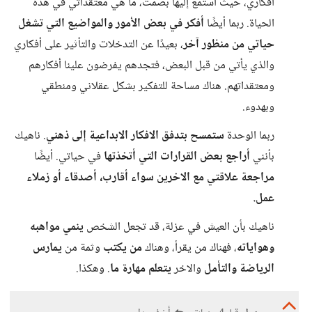
أفكاري، حيث أستمع إليها بصمت، ما هي معتقداتي في هذه
الحياة. ربما أيضًا
أفكر في بعض الأمور والمواضيع التي تشغل
حياتي من منظور آخر
، بعيدًا عن التدخلات والتأثير على أفكاري
والذي يأتي من قبل البعض، فتجدهم يفرضون علينا أفكارهم
ومعتقداتهم. هناك مساحة للتفكير بشكل عقلاني ومنطقي
وبهدوء.
ربما الوحدة
ستمسح بتدفق الافكار الابداعية إلى ذهني
. ناهيك
بأنني
أراجع بعض القرارات التي أتخذتها
في حياتي. أيضًا
مراجعة علاقتي مع الاخرين سواء أقارب، أصدقاء أو زملاء
عمل.
ناهيك بأن العيش في عزلة، قد تجعل الشخص
ينمي مواهبه
وهواياته
، فهناك من يقرأ، وهناك
من يكتب
وثمة من
يمارس
الرياضة والتأمل
والاخر
يتعلم مهارة ما
. وهكذا.