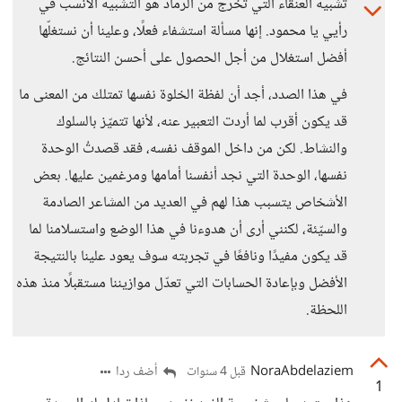
تشبيه العنقاء التي تخرج من الرماد هو التشبيه الأنسب في
رأيي يا محمود. إنها مسألة استشفاء فعلًا، وعلينا أن نستغلّها
أفضل استغلال من أجل الحصول على أحسن النتائج.
في هذا الصدد، أجد أن لفظة الخلوة نفسها تمتلك من المعنى ما
قد يكون أقرب لما أردت التعبير عنه، لأنها تتميّز بالسلوك
والنشاط. لكن من داخل الموقف نفسه، فقد قصدتُ الوحدة
نفسها، الوحدة التي نجد أنفسنا أمامها ومرغمين عليها. بعض
الأشخاص يتسبب هذا لهم في العديد من المشاعر الصادمة
والسيّئة، لكنني أرى أن هدوءنا في هذا الوضع واستسلامنا لما
قد يكون مفيدًا ونافعًا في تجربته سوف يعود علينا بالنتيجة
الأفضل وبإعادة الحسابات التي تعدّل موازيننا مستقبلًا منذ هذه
اللحظة.
NoraAbdelaziem
أضف ردا
قبل 4 سنوات
1