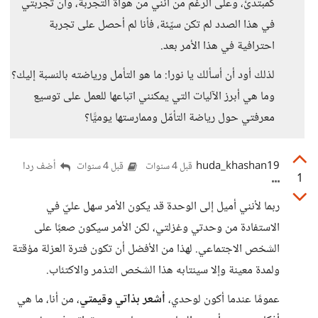
كمبتدئ، وعلى الرغم من أنني من هواة التجربة، وأن تجربتي
في هذا الصدد لم تكن سيّئة، فأنا لم أحصل على تجربة
احترافية في هذا الأمر بعد.
لذلك أود أن أسألك يا نورا: ما هو التأمل ورياضته بالنسبة إليك؟
وما هي أبرز الآليات التي يمكنني اتباعها للعمل على توسيع
معرفتي حول رياضة التأمّل وممارستها يوميًّا؟
huda_khashan19
أضف ردا
قبل 4 سنوات
قبل 4 سنوات
1
ربما لأنني أميل إلى الوحدة قد يكون الأمر سهل عليّ في
الاستفادة من وحدتي وغزلتي، لكن الأمر سيكون صعبًا على
الشخص الاجتماعي. لهذا من الأفضل أن تكون فترة العزلة مؤقتة
ولمدة معينة وإلا سينتابه هذا الشخص التذمر والاكتئاب.
عمومًا عندما أكون لوحدي،
أشعر بذاتي
وقيمتي
، من أنا، ما هي