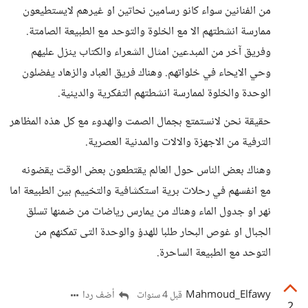
من الفنانين سواء كانو رسامين نحاتين او غيرهم لايستطيعون
ممارسة انشطتهم الا مع الخلوة والتوحد مع الطبيعة الصامتة.
وفريق آخر من المبدعين امثال الشعراء والكتاب ينزل عليهم
وحي الايحاء في خلواتهم. وهناك فريق العباد والزهاد يفضلون
الوحدة والخلوة لممارسة انشطتهم التفكرية والدينية.
حقيقة نحن لانستمتع بجمال الصمت والهدوء مع كل هذه المظاهر
الترفية من الاجهزة والالات والمدنية العصرية.
وهناك بعض الناس حول العالم يقتطعون بعض الوقت يقضونه
مع انفسهم في رحلات برية استكشافية والتخييم بين الطبيعة اما
نهر او جدول الماء وهناك من يمارس رياضات من ضمنها تسلق
الجبال او غوص البحار طلبا للهدؤ والوحدة التى تمكنهم من
التوحد مع الطبيعة الساحرة.
Mahmoud_Elfawy
أضف ردا
قبل 4 سنوات
2