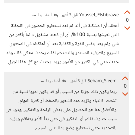
Youssef_Elshbrawe
أضف ردا
قبل 3 أشهر
0
أعتقد أن المشكلة في أننا لم نعد نستطيع الحضور في اللحظة
التي نعيشها بنسبة 100%، أي أن ذهننا مشغول دائماً بأكثر من
شئ ولم يعد بنفس القوة والكفاءة بعد أن أهلكناه في المحتوى
السريع والترفيه المستمر والتشتت، لذلك يحدث معكي ذلك وقد
حدث معي في الكثير من الأمور وربما يحدث مع كل هذا الجيل
Seham_Sleem
أضف ردا
قبل 3 أشهر
0
ربما يكون ذلك جزءًا من السبب، أو قد يكون لديها نسبة من
تشتت الانتباه وتزيد عند الشعور بالضغط أو كثرة المهام،
والأفضل هنا هو الحصول على بعض الراحة والتفكير بهدوء في
سبب حدوث ذلك، أو التفكير في متى بدأ الأمر يتفاقم ويزيد
بالتحديد حتى نستطيع وضع يدنا على السبب.