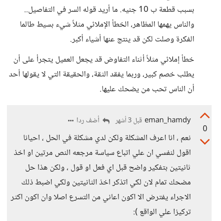
بسبب قطعة ب 10 جنيه. ما أريد قوله السر في التفاصيل..
والناس يهمها المظاهر، الخطأ الإملائي مثلاً شيء بسيط طالما
الفكرة وصلت لكن قد ينتج عنها أشياء أكبر.
خطأ إملائي مثلاً أثناء التفاوض قد يجعل العميل يتجرأ على أن
يطلب خصم كبير، وربما يفقد الثقة، والحقيقة التي لا يقولها أحد
أن الناس تحب من يضحك عليها.
eman_hamdy
أضف ردا
قبل 3 أشهر
0
نعم ، انا اعرف المشكلة ولكن لدي مشكلة في الحل ، احيانا
اقول لنفسي ان علي اتباع سياسة مرجعه النص مرتين او اخذ
ثانيتين بتفكير واضح قبل اي فعل او قول ، ولكن هذا حل
مضحك تمام لان لكي اتذكر اخذ الثانيتين ولكي اضبط ذلك
الاجراء يفترض الا اكون اعاني من التسرع اصلا وان اكون اكثر
تركيزا علي الواقع ):