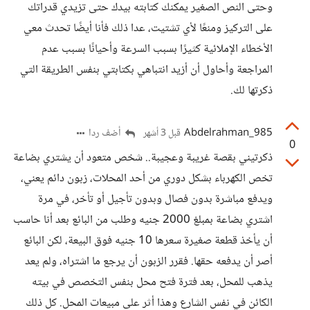
وحتى النص الصغير يمكنك كتابته بيدك حتى تزيدي قدراتك
على التركيز ومنعًا لأي تشتيت، عدا ذلك فأنا أيضًا تحدث معي
الأخطاء الإملائية كثيرًا بسبب السرعة وأحيانًا بسبب عدم
المراجعة وأحاول أن أزيد انتباهي بكتابتي بنفس الطريقة التي
ذكرتها لك.
Abdelrahman_985
أضف ردا
قبل 3 أشهر
0
ذكرتيني بقصة غريبة وعجيبة.. شخص متعود أن يشتري بضاعة
تخص الكهرباء بشكل دوري من أحد المحلات، زبون دائم يعني،
ويدفع مباشرة بدون فصال وبدون تأجيل أو تأخر، في مرة
اشتري بضاعة بمبلغ 2000 جنيه وطلب من البائع بعد أنا حاسب
أن يأخذ قطعة صغيرة سعرها 10 جنيه فوق البيعة، لكن البائع
أصر أن يدفعه حقها. فقرر الزبون أن يرجع ما اشتراه، ولم يعد
يذهب للمحل، بعد فترة فتح محل بنفس التخصص في بيته
الكائن في نفس الشارع وهذا أثر على مبيعات المحل. كل ذلك