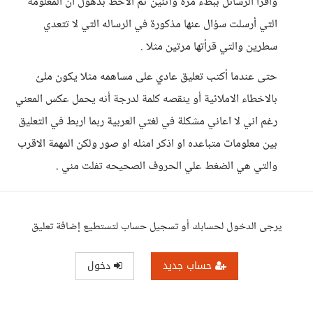
وأقرأ الرسائل ببطء مرة واثنين ثم الاحظ بذهول أن المعلومة
التي أرسلت سؤال عنها مذكورة في الرساله التي لا تتعدي
سطرين والتي قرأتها مرتين مثلا .
حتى عندما أكتب تعليق عادي على مساهمه مثلا يكون ملئ
بالاخطاء الاملائية أو ينقصه كلمة لدرجة أنه يحمل عكس المعني
رغم اني لا اعاني مشكلة في لغتي العربية ربما اربط في التعليق
بين معلومات متباعده او اذكر امثله او صور ولكن المهمة الاقرب
والتي هي الضغط علي الحروف الصحيحه تفلت مني .
يرجى الدخول لحسابك أو تسجيل حساب لتستطيع إضافة تعليق
حساب جديد
دخول