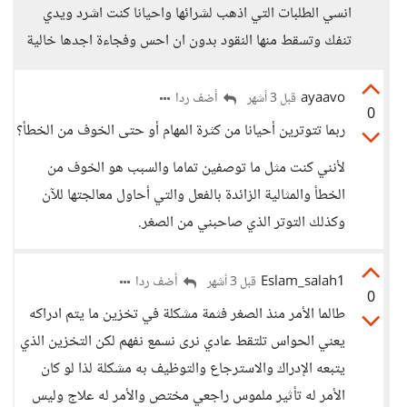
انسي الطلبات التي اذهب لشرائها واحيانا كنت اشرد ويدي
تنفك وتسقط منها النقود بدون ان احس وفجاءة اجدها خالية
ayaavo
أضف ردا
قبل 3 أشهر
0
ربما تتوترين أحيانا من كثرة المهام أو حتى الخوف من الخطأ؟
لأنني كنت مثل ما توصفين تماما والسبب هو الخوف من
الخطأ والمثالية الزائدة بالفعل والتي أحاول معالجتها للآن
وكذلك التوتر الذي صاحبني من الصغر.
Eslam_salah1
أضف ردا
قبل 3 أشهر
0
طالما الأمر منذ الصغر فثمة مشكلة في تخزين ما يتم ادراكه
يعني الحواس تلتقط عادي نرى نسمع نفهم لكن التخزين الذي
يتبعه الإدراك والاسترجاع والتوظيف به مشكلة لذا لو كان
الأمر له تأثير ملموس راجعي مختص والأمر له علاج وليس