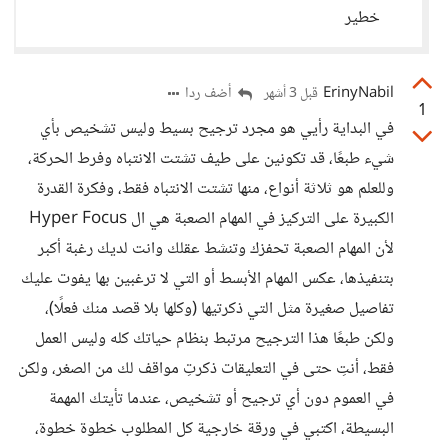
خطير
ErinyNabil
أضف ردا
قبل 3 أشهر
1
في البداية رأيي هو مجرد ترجيح بسيط وليس تشخيص بأي
شيء طبعًا، قد تكونين على طيف تشتت الانتباه وفرط الحركة،
وللعلم هو ثلاثة أنواع، منها تشتت الانتباه فقط، وفكرة القدرة
الكبيرة على التركيز في المهام الصعبة هي ال Hyper Focus
لأن المهام الصعبة تحفزك وتنشط عقلك وانت لديك رغبة أكبر
بتنفيذها، عكس المهام الأبسط أو التي لا ترغبين بها يفوت عليك
تفاصيل صغيرة مثل التي ذكرتيها (وكلها بلا قصد منك فعلًا)،
ولكن طبعًا هذا الترجيح مرتبط بنظام حياتك كله وليس العمل
فقط، أنتِ حتى في التعليقات ذكرتِ مواقف لك من الصغر، ولكن
في العموم دون أي ترجيح أو تشخيص، عندما تأيتك المهمة
البسيطة، اكتبي في ورقة خارجية كل المطلوب خطوة خطوة،