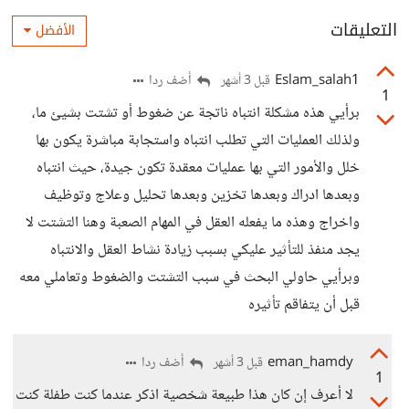
التعليقات
الأفضل
Eslam_salah1
أضف ردا
قبل 3 أشهر
1
برأيي هذه مشكلة انتباه ناتجة عن ضغوط أو تشتت بشيئ ما،
ولذلك العمليات التي تطلب انتباه واستجابة مباشرة يكون بها
خلل والأمور التي بها عمليات معقدة تكون جيدة، حيث انتباه
وبعدها ادراك وبعدها تخزين وبعدها تحليل وعلاج وتوظيف
واخراج وهذه ما يفعله العقل في المهام الصعبة وهنا التشتت لا
يجد منفذ للتأثير عليكي بسبب زيادة نشاط العقل والانتباه
وبرأيي حاولي البحث في سبب التشتت والضغوط وتعاملي معه
قبل أن يتفاقم تأثيره
eman_hamdy
أضف ردا
قبل 3 أشهر
1
لا أعرف إن كان هذا طبيعة شخصية اذكر عندما كنت طفلة كنت