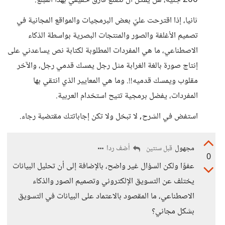
200 جنيه، هل يمكن أن تصنع فارق حقيقي بهذا المبلغ.
ثانيا، إذا اقترحت عليّ بعض البرمجيات والمواقع المجانية في
تصميم الأغلفة والصور والمنتجات البصرية بواسطة الذكاء
الاصطناعي، ما هي المفردات المطلوبة لكتابة نص يساعدني على
إنتاج صورة بالغة الغرابة مثل رجل يمسك قدمي رجل، والآخر
مقلوب ويمسك قدميه!!. وما هي المعايير الذي انتقي بها
المفردات، يفضل برمجية تتيح استخدام العربية.
استفض في الشرح, لا تبخل ولا تكن إجاباتتك مقتضبة رجاء.
مجهول
أضف ردا
قبل سنتين
0
عفوًا ولكن السؤال غير واضح، بالإضافة إلى أن تحليل البيانات
يختلف عن التسويق الإلكتروني وتصميم الصور والذكاء
الاصطناعي، ما المقصود بالاعتماد على البيانات في التسويق
بشكل مجاني؟