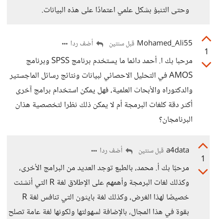
وحتى التنبؤ بشكل علمي اعتمادًا على هذه البيانات.
Mohamed_Ali55
أضف ردا
قبل سنتين
1
مرحبا بك ا. أحمد دائما ما يستخدم برنامج SPSS وبرنامج
AMOS في التحليل الاحصائي لبيانات ونتائج رسائل الماجستير
والدكتوراه والأبحاث العلمية، فهل يمكن استخدام برامج آخرى
أكثر دقة كلغات البرمجة أم لا يمكن ذلك نظرا لتخصصية هذان
البرنامجان؟
a4data
أضف ردا
قبل سنتين
1
مرحبًا بك أ. محمد، بالطبع توجد العديد من البرامج الأخرى،
وكذلك لغات البرمجة وأهمهم على الإطلاق لغة R التي أنشئت
خصيصًا لهذا الغرض، وكذلك لغة بايثون التي تنافس لغة R
بقوة في هذا المجال، بالإضافة لسهولتها ولكونها لغة عامة تصلح