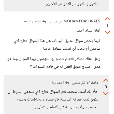
للكثير والكثير من الأغراض الأخرى.
MOHAMEDASHRAF5
أضف ردا
قبل سنتين
1
أهلا أستاذ أحمد
فيما يخص مجال تحليل البيانات هل هذا المجال متاح لأي
شخص أم يجب أن تمتلك شهادة خاصة
وهل هناك مصادر للتعلم تنصح بها للمهتمين بهذا المجال وما هو
مدى احتياج سوق العمل له في قادم السنوات ؟
a4data
أضف ردا
قبل سنتين
0
أهلًا بك أستاذ محمد، نعم المجال متاح لأي شخص، بشرط أن
يكون لديه معرفة أساسية بالإحصاء والرياضيات وعلوم
الحاسب، ولديه الرغبة في التعلم والتطوير.