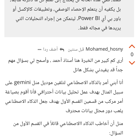
فقط، ففي هذه الحالة لن يحتاج إلى تعلم كل ما ذكرته سابقًا،
بل يكفيه أن يتعلم الإحصاء الوصفي، وتطبيقات كالإكسل أو
باور بي آي Power BI، ليتمكن من إجراء التحليلات التي
يريدها في مجاله فقط.
Mohamed_hosny
أضف ردا
قبل سنتين
0
أرى كم كبير من الخبرة هنا أستاذ أحمد ، وأسمح لي بسؤال مهم
جداً قد يفيدني بشكل هائل
أنا أبني أمر بالذكاء الاصطناعي لتلقين موديل مثل gemini على
سبيل المثال بهدف عمل تحليل بيانات أحترافي فأنا أقوم بصياغة
أمر مركب من قسمين القسم الأول بهدف جعل الذكاء الاصطناعي
يلعب دور محلل بيانات محترف
مثل أن أخاطب الذكاء االاصطناعي قائلاً في القسم الأول من
السؤال: