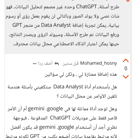
طرح أسئلة، ChatGPT وحده غير مصمم لتحليل البيانات، فهو
شات نصي ولا يولد الصور وبالتالي لن يقوم بعمل رؤى أو رسوم
بيانية، يمكن تجربة إضافة Data Analyst من متجر GPT
ورفع البيانات ثم طرح الأسئلة، وسيولد الرؤى ويصدر النتائج،
حينها يمكن اعتبار الذكاء الاصطناعي محلل بيانات محترف.
Mohamed_hosny
أضف ردا
قبل سنتين
0
هذه إضافة ممتازة لي ، ولكن لي سؤالين
هل بأستخدام أداة Data Analyst ستكفيني بأسئلة هندسة
تلقين الأوامر عن محلل البيانات ؟
وهل توجد أداة مماثلة لها في gemini .google أم أن الأمر
قاصر فقط على موديلات ChatGPT المدفوعة ، فبوجهة
نظري أجد أن أستخدام gemini .google قد يكون أفضل
لأنه مرتبط بقاعدة بيانات أضخم بكثير من GPT لكونه مرتبط