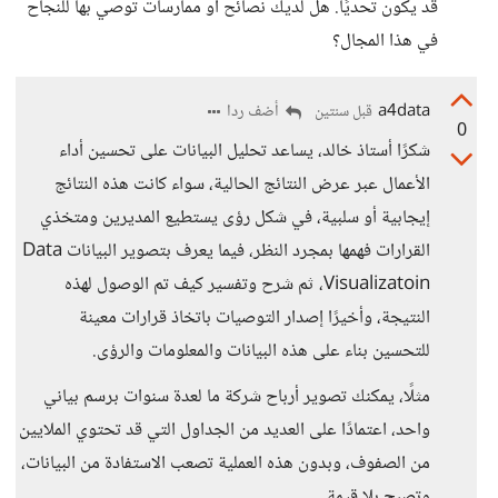
قد يكون تحديًا. هل لديك نصائح أو ممارسات توصي بها للنجاح
في هذا المجال؟
a4data
أضف ردا
قبل سنتين
0
شكرًا أستاذ خالد، يساعد تحليل البيانات على تحسين أداء
الأعمال عبر عرض النتائج الحالية، سواء كانت هذه النتائج
إيجابية أو سلبية، في شكل رؤى يستطيع المديرين ومتخذي
القرارات فهمها بمجرد النظر، فيما يعرف بتصوير البيانات Data
Visualizatoin، ثم شرح وتفسير كيف تم الوصول لهذه
النتيجة، وأخيرًا إصدار التوصيات باتخاذ قرارات معينة
للتحسين بناء على هذه البيانات والمعلومات والرؤى.
مثلًا، يمكنك تصوير أرباح شركة ما لعدة سنوات برسم بياني
واحد، اعتمادًا على العديد من الجداول التي قد تحتوي الملايين
من الصفوف، وبدون هذه العملية تصعب الاستفادة من البيانات،
وتصبح بلا قيمة.