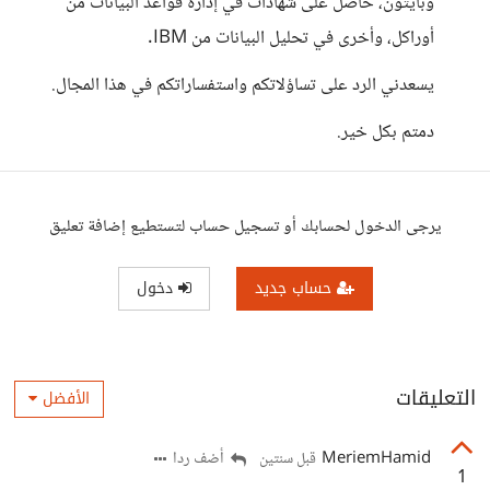
وبايثون، حاصل على شهادات في إدارة قواعد البيانات من
أوراكل، وأخرى في تحليل البيانات من IBM.
يسعدني الرد على تساؤلاتكم واستفساراتكم في هذا المجال.
دمتم بكل خير.
يرجى الدخول لحسابك أو تسجيل حساب لتستطيع إضافة تعليق
حساب جديد
دخول
التعليقات
الأفضل
MeriemHamid
أضف ردا
قبل سنتين
1