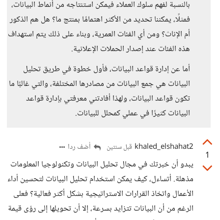
بالنسبة لفهم سلوك العملاء فيمكن استنتاجه من أنماط البيانات،
فمثلًا، يمكننا تحديد من الأكثر اهتمامًا بمنتج ما؟ هل هم الذكور
أم الإناث؟ ومن أي الفئات العمرية، وبناء على ذلك يتم استهداف
هذه الفئات عند إصدار الحملات الإعلانية.
أما عن إدارة قواعد البيانات، فأول خطوة في طريق تحليل
البيانات هي جمع البيانات من مصادرها المختلفة، والتي غالبًا ما
تكون قواعد البيانات، ولهذا أفادتني معرفتي بإدارة قواعد
البيانات كثيرًا في عملي كمحلل للبيانات.
khaled_elshahat2
أضف ردا
قبل سنتين
1
يبدو أن خبرتك في مجال تحليل البيانات وتكنولوجيا المعلومات
مذهلة. أتساءل، كيف يمكن استخدام تحليل البيانات لتحسين أداء
الأعمال واتخاذ القرارات الاستراتيجية بشكل أكثر فعالية؟ فعلى
الرغم من أن البيانات تتزايد بسرعة، إلا أن تحويلها إلى رؤى قيمة