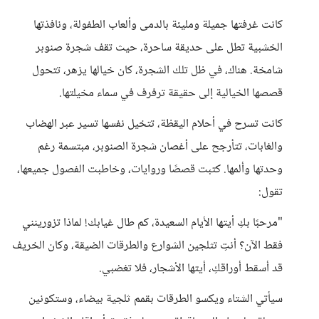
كانت غرفتها جميلة ومليئة بالدمى وألعاب الطفولة، ونافذتها
الخشبية تطل على حديقة ساحرة، حيث تقف شجرة صنوبر
شامخة. هناك، في ظل تلك الشجرة، كان خيالها يزهر، تتحول
قصصها الخيالية إلى حقيقة ترفرف في سماء مخيلتها.
كانت تسرح في أحلام اليقظة، تتخيل نفسها تسير عبر الهضاب
والغابات، تتأرجح على أغصان شجرة الصنوبر، مبتسمة رغم
وحدتها وألمها. كتبت قصصًا وروايات، وخاطبت الفصول جميعها،
تقول:
"مرحبًا بكِ أيتها الأيام السعيدة، كم طال غيابك! لماذا تزورينني
فقط الآن؟ أنتِ تثلجين الشوارع والطرقات الضيقة، وكان الخريف
قد أسقط أوراقكِ، أيتها الأشجار، فلا تغضبي.
سيأتي الشتاء ويكسو الطرقات بقمم ثلجية بيضاء، وستكونين