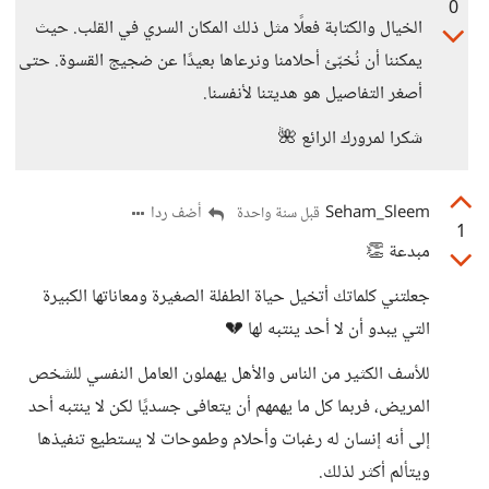
0
الخيال والكتابة فعلًا مثل ذلك المكان السري في القلب. حيث
يمكننا أن نُخبّئ أحلامنا ونرعاها بعيدًا عن ضجيج القسوة. حتى
أصغر التفاصيل هو هديتنا لأنفسنا.
شكرا لمرورك الرائع 🌺
Seham_Sleem
أضف ردا
قبل سنة واحدة
1
مبدعة 👏
جعلتني كلماتك أتخيل حياة الطفلة الصغيرة ومعاناتها الكبيرة
التي يبدو أن لا أحد ينتبه لها 💔
للأسف الكثير من الناس والأهل يهملون العامل النفسي للشخص
المريض، فربما كل ما يهمهم أن يتعافى جسديًا لكن لا ينتبه أحد
إلى أنه إنسان له رغبات وأحلام وطموحات لا يستطيع تنفيذها
ويتألم أكثر لذلك.