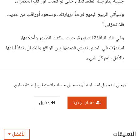
جميلة بثلوجك المتساقطة، حتى لو فقدت أوراقكِ الخضراء.
وسيأتي الربيع البديع فرحةً بزيارتك، وستعود أوراقكِ من جديد،
فلا تحزني."
وفي تلك النافذة الصغيرة، حيث سكنت الطيور وأحلامها،
استمرّت في الحلم، تعيش قصصها بين الواقع والخيال، تملأ أيامها
بالأمل رغم كل شيء.
يرجى الدخول لحسابك أو تسجيل حساب لتستطيع إضافة تعليق
حساب جديد
دخول
التعليقات
الأفضل