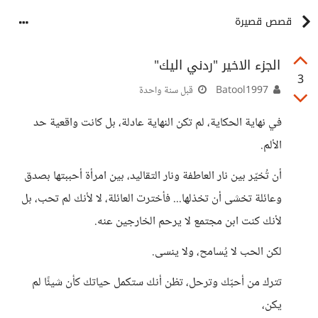
قصص قصيرة
الجزء الاخير "ردني اليك"
3
Batool1997
قبل سنة واحدة
في نهاية الحكاية، لم تكن النهاية عادلة، بل كانت واقعية حد
الألم.
أن تُخيّر بين نار العاطفة ونار التقاليد، بين امرأة أحببتها بصدق
وعائلة تخشى أن تخذلها... فأخترت العائلة، لا لأنك لم تحب، بل
لأنك كنت ابن مجتمع لا يرحم الخارجين عنه.
لكن الحب لا يُسامح، ولا ينسى.
تترك من أحبّك وترحل، تظن أنك ستكمل حياتك كأن شيئًا لم
يكن،