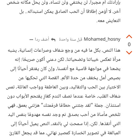
بإرادتك أم مجبرا، لن يختفي ولن تنساه، ولن يحل مكانه شخص
آخر، لا أؤمن إطلاقا أن الحب الصادق يمكن استبداله.. بل
التعايش معه.
Mohamed_hosny
أضف ردا
قبل سنة واحدة
0
هذا النص، بكل ما فيه من وجع شفاف وصراعات إنسانية، يشبه
مرآة تعكس خيباتنا وتضحياتنا، لكن دعني أكون صريحًا: إنه
يضعنا في مواجهة قاسية مع أنفسنا، وإن كان يفتقر أحيانًا إلى
بصيص أمل يخفف من حدة الألم. القصة التي تحكيها عن
الاختيار بين الحب والتقاليد، وبين العاطفة وواجب العائلة، تمس
شغاف القلب، خاصة عندما تصف الندم كغازٍ يقتحم الأبواب دون
استئذان. جملة "لقد جئتني حطامًا فرمّمتك" هزتني بعمق، فهي
تلخص مأساة من أحب بصدق ثم وجد نفسه مهدومًا بنفس اليد
التي أنقذها. لكن، إذا سمحتِ لي بالنقد، النص يميل أحيانًا إلى
المبالغة في تصوير الخسارة كمصير نهائي، مما قد يجعل القارئ