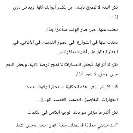
لكنّ الندم لا يُطرق بابك... بل يكسر أبوابك كلها، ويدخل دون
إذن.
بحثت عنها، حين صار الوقت متأخرًا جدًا.
بحثت عنها في الشوارع، في الصور القديمة، في الأغاني، في
العطر العالق على أطراف ذاكرتك...
لكن لا أثر لها. فبعض الخسارات لا تمنح فرصة ثانية، وبعض النعم
حين ترحل، لا تعود أبدًا.
كان كل شيء في هذه الحكاية يستحق الوقوف عنده:
الحوارات، التفاصيل، الصمت، الغضب، الوداع...
لكن أكثر ما هزّني هو ذلك الوجع الكامن في الكلمات:
"لقد جئتني حطامًا فرمّمتك، حجرًا فوق حجر، وحين اشتدّ