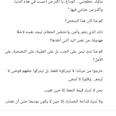
بناؤك، حطّمتني... الوداع، يا أكثر من أحببت في هذه الدنيا،
وأكثر من خذلني فيها."
كم منّا كان هذا الشخص؟
ذلك الذي رمّم، وآمن، واحتضن الحطام، ليجد نفسه لاحقًا
مهدومًا، من نفس اليد التي أنقذها؟
كم منّا ندم، ليس على الحب، بل على الطيبة، على التضحية، على
الأمل؟
خرجوا من حياتنا، لا ليتركونا فقط، بل ليتركوا خلفهم فوضى لا
تُرمم... وقلوبًا لا تُشفى.
نحن لا نُدرك قيمة النعمة إلا حين تغيب.
ولا نُدرك فداحة الخسارة، إلا حين لا يكون بوسعنا حتى أن نعتذر.