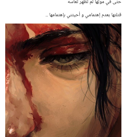
حتى في موتِها لم تُظهِر تعاسه
قتلتها بعدم إهتمامي و أحيتني بإهتمامها ..