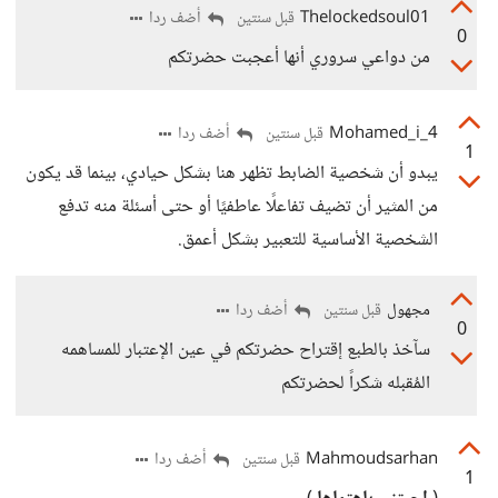
Thelockedsoul01
أضف ردا
قبل سنتين
0
من دواعي سروري أنها أعجبت حضرتكم
Mohamed_i_4
أضف ردا
قبل سنتين
1
يبدو أن شخصية الضابط تظهر هنا بشكل حيادي، بينما قد يكون
من المثير أن تضيف تفاعلًا عاطفيًا أو حتى أسئلة منه تدفع
الشخصية الأساسية للتعبير بشكل أعمق.
مجهول
أضف ردا
قبل سنتين
0
سآخذ بالطبع إقتراح حضرتكم في عين الإعتبار للمساهمه
المُقبله شكراً لحضرتكم
Mahmoudsarhan
أضف ردا
قبل سنتين
1