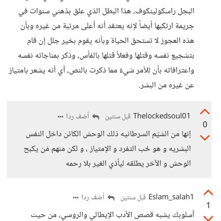
البجل راسكولينكوف، هذا البطل الذي علق بذهني سنوات في
جريمة ارتكبها أيضاً لإنه يعتقد أنه أعلى مرتبة من غيره وبأن
هذه العجوز لا تستحق الحياة وبأنه يقوم بخير جلل إن قام
بتشجيع نفسه وقتلها وفعلاً قتلها بالفأس، وذكر بمناجاته نفسه
واعترافاته بأن للأمر شيءٌ مما ذكرت بالنص، أي أنه يشعر بامتياز
عن غيره من البشر.
Thelockedsoul01
أضف ردا
قبل سنتين
0
إنها من الشيّم السرطانيه ذلك الوحش الكائن داخل النفس
البشريه و هو حُب التفرد و الإمتياز ، و لكن منهم مَن يكبح
الوحش و الآخر يطلقه ليأذي الغير بلا رحمه
Eslam_salah1
أضف ردا
قبل سنتين
1
أسلوبك يشبه قصص الأدب الإيطالي والروسي، من حيث