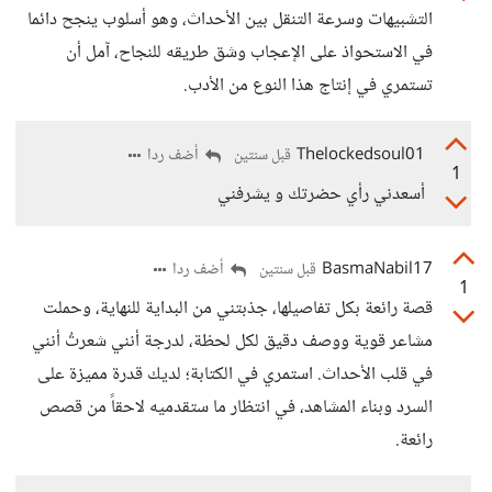
التشبيهات وسرعة التنقل بين الأحداث، وهو أسلوب ينجح دائما
في الاستحواذ على الإعجاب وشق طريقه للنجاح، آمل أن
تستمري في إنتاج هذا النوع من الأدب.
Thelockedsoul01
أضف ردا
قبل سنتين
1
أسعدني رأي حضرتك و يشرفني
BasmaNabil17
أضف ردا
قبل سنتين
1
قصة رائعة بكل تفاصيلها، جذبتني من البداية للنهاية، وحملت
مشاعر قوية ووصف دقيق لكل لحظة، لدرجة أنني شعرتُ أنني
في قلب الأحداث. استمري في الكتابة؛ لديك قدرة مميزة على
السرد وبناء المشاهد، في انتظار ما ستقدميه لاحقاً من قصص
رائعة.