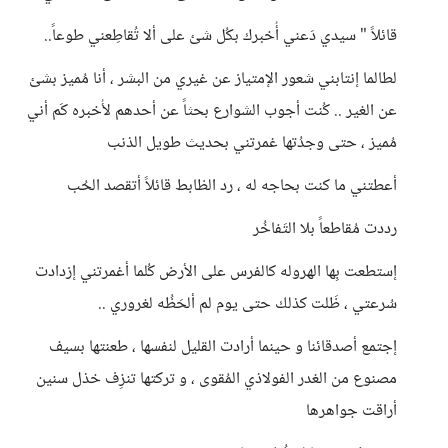
قائلاً " سيدي دَعني أُخبرك بكُل شئ على ألا تُقاطِعني طوعاً..
لطالما إنتابني شعور الإمتياز عن غيري من البشر ، أنا مُميز بشئ
عن الغير .. كُنت أجوب الشوارع بحثاً عن أحدهم لأُخبره كَم أني
مُميز ، حتى وجدُتها غمرتني بحديث طويل الذنب
أعطتني ما كنت بحاجه له ، رد الظابط قائلاً أتقصد الحُب
رددت مُقاطعاً بلا التَفاخُر
إستطعت بِها الهروله كالفرس على الأرض كُلما أغمرتني إزدادت
سُرعتي ، ظَلت كذلك حتى يوم لم ألحَظُه لغروري ..
إجتمع أصدقائنا و حينما أرادت القليل لنفسها ، طعنتها بسيف
مصنوع من الغدر الفولاذي المُقوى ، و تركتها تنزِف خذل سنين
أراقت جواهرها