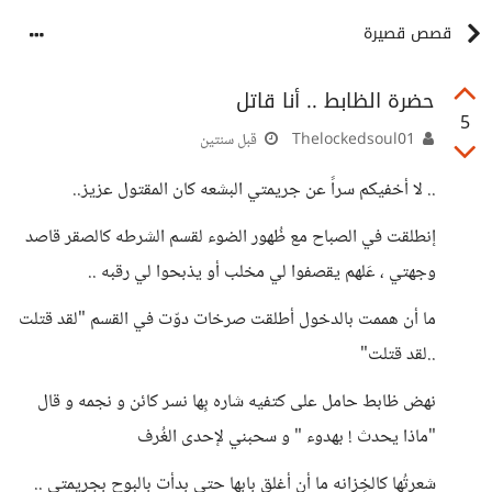
قصص قصيرة
حضرة الظابط .. أنا قاتل
5
Thelockedsoul01
قبل سنتين
.. لا أخفيكم سراً عن جريمتي البشعه كان المقتول عزيز..
إنطلقت في الصباح مع ظُهور الضوء لقسم الشرطه كالصقر قاصد
وجهتي ، عَلهم يقصفوا لي مخلب أو يذبحوا لي رقبه ..
ما أن هممت بالدخول أطلقت صرخات دوّت في القسم "لقد قتلت
..لقد قتلت"
نهض ظابط حامل على كتفيه شاره بِها نسر كائن و نجمه و قال
"ماذا يحدث ! بهدوء " و سحبني لإحدى الغُرف
شعرتُها كالخِزانه ما أن أغلق بابها حتى بدأت بالبوح بجريمتي ..