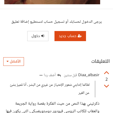
يرجى الدخول لحسابك أو تسجيل حساب لتستطيع إضافة تعليق
حساب جديد
دخول
التعليقات
الأفضل
Diaa_albasir
أضف ردا
قبل سنتين
2
لطالما إنتابني شعور الإمتياز عن غيري من البشر ، أنا مُميز بشئ
عن الغير
ذكرتيني بهذا النص من حيث الفكرة بقصة رواية الجريمة
والعقاب للكاتب الروسي فيودور دوستويفسكي، التي يكون فيها