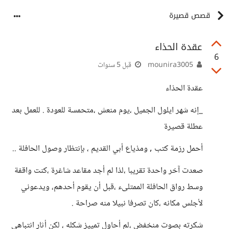
قصص قصيرة
عقدة الحذاء
6
mounira3005
قبل 5 سنوات
عقدة الحذاء
_إنه شهر ايلول الجميل ،يوم منعش ،متحمسة للعودة . للعمل بعد
عطلة قصيرة
أحمل رزمة كتب , ومذياع أبي القديم ، بإنتظار وصول الحافلة ..
صعدت آخر واحدة تقريبا ،لذا لم أجد مقاعد شاغرة ،كنت واقفة
وسط رواق الحافلة الممتلىء ،قبل أن يقوم أحدهم، ويدعوني
لأجلس مكانه ،كان تصرفا نبيلا منه صراحة .
شكرته بصوت منخفض ،لم أحاول تمييز شكله ، لكن أثار انتباهي