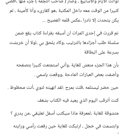
توالت الأيام والأسابيع ، وصار ( صاحب النجمة ) جزء منها ،أقضي
كثيرا من الوقت معه داخل المكتبة ،هو كقارىء وأنا كأمينة ، لم
يكن يتحدث إلا نادرا ،عكس قلمه الفصيح ...
ثم قررت في إحدى المرات ان أسبقه بقراءة كتاب يقع ضمن
سلسلة طلب أجزاءها بالترتيب ،وكاد يلحق بي ،لولا أن خربشت
بسرعة على البطاقة
بأن هذا الجزء منعش للغاية ،وأني استمتعت كثيرا بتصفحه
وأضفت بعض العبارات المادحة ،ووقعت بإسمي .
حين حضر ليستلمه ،قلت بمرح :لقد انهيته لتوي ،أنت محظوظ .
كنت أترقب اليوم الذي يعيد فيه الكتاب بشغف
متشوقة للغاية ،لمعرفة ماذا سيكتب أسفل تعليقي ،من يدري ؟
وابتسمت في خجل ، ارتبكت للغاية حين رفعت رأسي ورايته