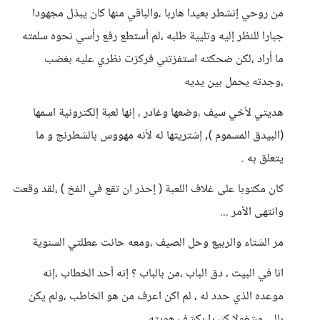
من روحي إنشطر بعيدا هاربا ،والباقي منها كان يبذل مجهودا
جبارا للنظر إليه وتليية طلبه ،لم أستطع رفع رأسي نحوه سلمته
ما أراد ،لكن ضحكته استفزتني فركزت نظري عليه بغضب
،وجدته يحمل بين يديه
هديتي لأخي سيف ،وضعها وغادر ، إنها لعبة إلكترونية اسمها
(البيدق المسموم ), إشتريتها له لأنه مهووس بالشطرنج و ما
يتعلق به .
كان مكتوبا على غلاف اللعبة ( إحذر ان تقع في الفخ ) ،لقد وقعت
وانتهى الأمر ...
مر الشتاء والربيع وحل الصيف ،ومعه حانت عطلتي السنوية
انا في البيت ، دق الباب ،من بالباب ؟ إنه أحد الخطاب ،إنه
موعده الذي حدد له ، لم اكن اعرف من هو الخاطب ،ولم يكن
بالي مشغولا كثيرا بكشف هويته ..