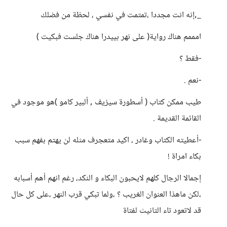
_,إنه انت مجددا ،تمتمت في نفسي ، لحظة من فضلك
امممم هناك رواية( على نهر بييدرا هناك جلست فبكيت )
-فقط ؟
-نعم .
طيب ممكن كتاب ( أسطورة سيزيف ‏, ألبير كامو )هو موجود في
القائمة القديمة .
-أعطيته الكتاب وغادر ، اكيد متعجرف مثله لن يهتم بفهم سبب
بكاء امراة !
إجمالا الرجال كلهم لايحبون البكاء و النكد، رغم انهم أهم أسبابه
،لكن ماهذا العنوان الغريب ؟ ،ولما تبكي قرب النهر ،على كل حال
قد لاتعود تاء التانيث لفتاة