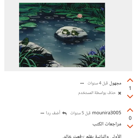
مجهول
قبل 4 سنوات
1
حذف بواسطة المستخدم
mounira3005
أضف ردا
قبل 5 سنوات
0
مراجعات الكتب
الأولى والثانية بقلم :رفعت خالد.