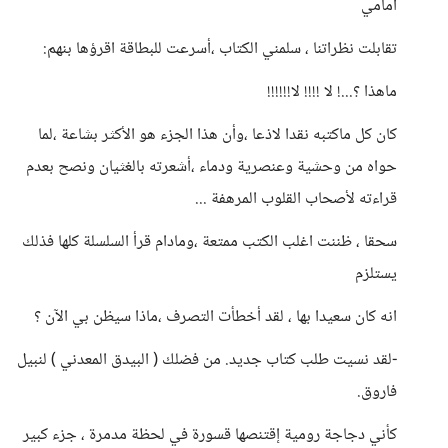
أمامي
تقابلت نظراتنا ، سلمني الكتاب ،أسرعت للبطاقة اقرؤها بنهم:
ماهذا ؟...! لا !!!! لا!!!!!!
كان كل ماكتبه نقدا لاذعا ،وأن هذا الجزء هو الأكثر بشاعة ،لما
حواه من وحشية وعنصرية ودماء ،أشعرته بالغثيان ونصح بعدم
قراءته لأصحاب القلوب المرهفة ...
سحقا ، ظننت اغلب الكتب ممتعة ،ومادام قرأ السلسلة كلها فذلك
يستلزم
انه كان سعيدا بها ، لقد أخطأت التصرف ،ماذا سيظن بي الآن ؟
-لقد نسيت طلب كتاب جديد. من فضلك ( البيدق المعدني ) لنبيل
فاروق.
كأني دجاجة رومية إقتنصها قسورة في لحظة مدمرة ، جزء كبير