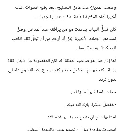
وضعت المذياع عند عامل التصليح ،بعد بضع خطوات ،كنت
أخيرا أمام المكتبة العامة ،مكان عملي الجميل ...
كان مُبْتَلٌّ الثياب يتحدث مع من يرافقه عند المدخل ،وصل
لمسامعي جملته الأخيرة ابْتَل أنا أرحم من أن تبتَلَّ تلك الكتب
المسكينة .وضحكا معا .
أها إذن هذا هو صاحب المظلة ،لم اكن المقصودة ،بل لأجل إنقاذ
رزمة الكتب ،رغم انه فعل جيد ،لكنه يزعزع الأنا الأنثوي داخلي
،دون تردد
حملت المظلة ،وأعدتها له .
-,تفضل ،شكرا، بارك الله فيك .
استلمها دون ان ينطق بحرف ،وبلا مبالاة
استدرت مغادرة قبل ان تصدم عيني بالنجمة البيضاء