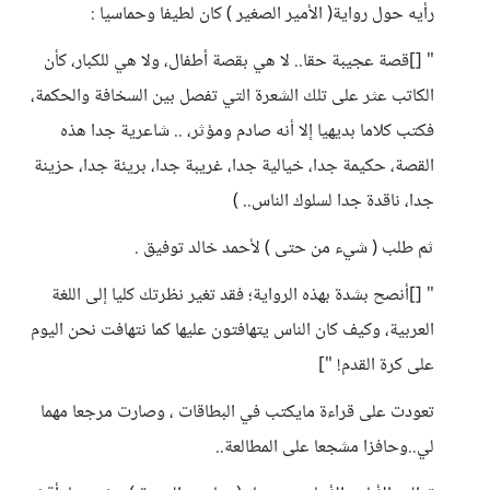
رأيه حول رواية( الأمير الصغير ) كان لطيفا وحماسيا :
" []قصة عجيبة حقا.. لا هي بقصة أطفال، ولا هي للكبار، كأن
الكاتب عثر على تلك الشعرة التي تفصل بين السخافة والحكمة،
فكتب كلاما بديهيا إلا أنه صادم ومؤثر، .. شاعرية جدا هذه
القصة، حكيمة جدا، خيالية جدا، غريبة جدا، بريئة جدا، حزينة
جدا، ناقدة جدا لسلوك الناس.. )
ثم طلب ( شيء من حتى ) لأحمد خالد توفيق .
" []أنصح بشدة بهذه الرواية؛ فقد تغير نظرتك كليا إلى اللغة
العربية، وكيف كان الناس يتهافتون عليها كما نتهافت نحن اليوم
على كرة القدم! "]
تعودت على قراءة مايكتب في البطاقات ، وصارت مرجعا مهما
لي..وحافزا مشجعا على المطالعة..