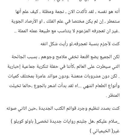
أنه هو نفسه ، لقد تأكدت الان ، نجمة ومظلة ، كيف علم أنها
ستمطر ، إن لم يكن مختصا في علم الفلك ، او الأرصاد الجوية
.غير ان تعجرفه المزعوم لا يتناسب مع طبيعة عمله المملة ..
كنت لأجزم بنسبة تعجرفه،لو رأيت شكل انفه
لكن الجميع يضع اقنعة تخفي ملامح وجوهم ، بسبب الجائحة
التي سيطرت على العالم ،كأننا في حفلة تنكرية جماعية إحبارية
. لكن دون مشروبات منعشة ،ودون موائد عامرة بمختلف كميات
وأنواع الطعام الشهي ...اه لقد بدأت اشعر بالجوع ،حالما تخيلت
المنظر .
كنت بصدد تنظيم وجرد قوائم الكتب الجديدة ،حين اتاني صوته
_سلام عليكم ،هل جلبتم روايات جديدة تخصى( باولو كويلو )
غير( الخيميائي )