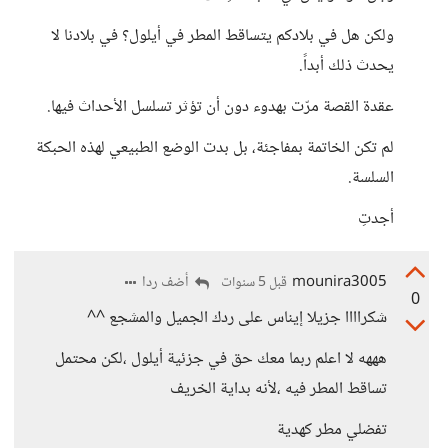
ولكن هل في بلادكم يتساقط المطر في أيلول؟ في بلادنا لا
يحدث ذلك أبداً.
عقدة القصة مرّت بهدوء دون أن تؤثر تسلسل الأحداث فيها.
لم تكن الخاتمة بمفاجئة، بل بدت الوضع الطبيعي لهذه الحبكة
السلسة.
أجدتِ
mounira3005
أضف ردا
قبل 5 سنوات
0
شكراااا جزيلا إيناس على ردك الجميل والمشجع ^^
هههه لا اعلم ربما معك حق في جزئية أيلول ،لكن محتمل
تساقط المطر فيه ،لأنه بداية الخريف
تفضلي مطر كهدية