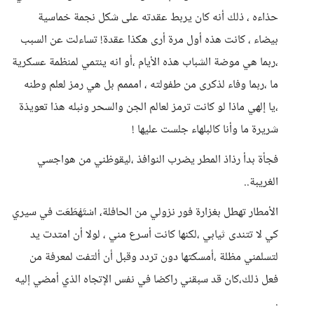
حذاءه ، ذلك أنه كان يربط عقدته على شكل نجمة خماسية
بيضاء ، كانت هذه أول مرة أرى هكذا عقدة! تساءلت عن السبب
،ربما هي موضة الشباب هذه الأيام ،أو انه ينتمي لمنظمة عسكرية
ما ،ربما وفاء لذكرى من طفولته ، امممم بل هي رمز لعلم وطنه
،يا إلهي ماذا لو كانت ترمز لعالم الجن والسحر ونبله هذا تعويذة
شريرة ما وأنا كالبلهاء جلست عليها !
فجأة بدأ رذاذ المطر يضرب النوافذ ،ليقوظني من هواجسي
الغريبة..
الأمطار تهطل بغزارة فور نزولي من الحافلة، اسْتَهْطَعَت في سيري
كي لا تتندى ثيابي ،لكنها كانت أسرع مني ، لولا أن امتدت يد
لتسلمني مظلة ،أمسكتها دون تردد وقبل أن ألتفت لمعرفة من
فعل ذلك،كان قد سبقني راكضا في نفس الإتجاه الذي أمضي إليه
.