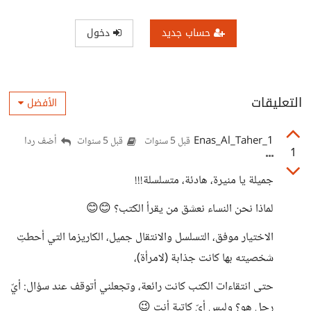
حساب جديد
دخول
التعليقات
الأفضل
Enas_Al_Taher_1
أضف ردا
قبل 5 سنوات
قبل 5 سنوات
1
جميلة يا منيرة، هادئة، متسلسلة!!!
لماذا نحن النساء نعشق من يقرأ الكتب؟ 😊😊
الاختيار موفق، التسلسل والانتقال جميل، الكاريزما التي أحطتِ
شخصيته بها كانت جذابة (لامرأة)،
حتى انتقاءات الكتب كانت رائعة، وتجعلني أتوقف عند سؤال: أيّ
رجل هو؟ وليس أيّ كاتبة أنتِ 😉