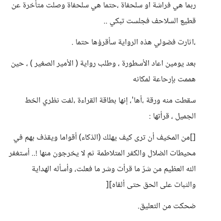
ربما هي فراشة او سلحفاة ،حتما هي سلحفاة وصلت متأخرة عن
قطيع السلاحف فجلست تبكي ..
،اثارت فضولي هذه الرواية سأقرؤها حتما .
بعد يومين اعاد الأسطورة ، وطلب رواية ( الأمير الصغير ) ، حين
هممت بإرحاعة لمكانه
سقطت منه ورقة ،أها'، إنها بطاقة القراءة ،لفت نظري الخط
الجميل ، قرأتها :
[]من المخيف أن ترى كيف يهلك (الذكاء) أقواما ويقذف بهم في
محيطات الضلال والكفر المتلاطمة ثم لا يخرجون منها !.. أستغفر
الله العظيم من شرّ ما قرأت وشر ما فعلت، وأسأله الهداية
والثبات على الحق حتى ألقاه][
ضحكت من التعليق.