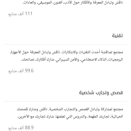
ناقش وتبادل المعرفة والأفكار حول الأدب، الفنون، الموسيقى، والعادات.
111 ألف
متابع
تقنية
مجتمع لمناقشة أحدث التقنيات والابتكارات. ناقش وتبادل المعرفة حول الأجهزة،
البرمجيات، الذكاء الاصطناعي، والأمن السيبراني. شارك أفكارك، نصائحك،
وأسئلتك، وتواصل مع محبي التقنية والمتخصصين.
99.6 ألف
متابع
قصص وتجارب شخصية
مجتمع لمشاركة وتبادل القصص والتجارب الشخصية. ناقش وشارك قصصك
الحياتية، تجاربك الملهمة، والدروس التي تعلمتها. شارك تجاربك مع الآخرين،
واستفد من قصصهم لتوسيع آفاقك.
88.9 ألف
متابع