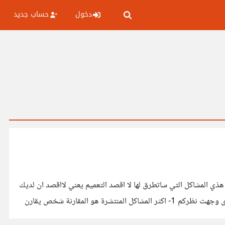
دخول
حساب جديد
ذي المشاكل التي ساتطرق لها لا اقصد التعميم يعني لااقصد ان لديك
هذا المشكل فقط كيف تعتبره وكيف ترى في آخر كل مشكل ساكتب رايي حول لماذا يتصرف الأشخاص هكذا والحل من لا يوافق فلينتقد لارى وجهت نظركم 1- اكثر المشاكل المنتشرة هو المقارنة شخص يقارن