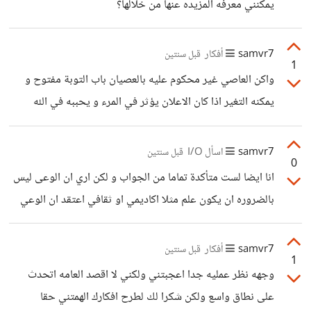
يمكنني معرفه المزيده عنها من خلالها؟
سبب شكلها الا انه لم يتم الضحك عليه مباشرة و دائما يجاوبهم
امامهم بحزم
samvr7
أفكار
قبل سنتين
1
واكن العاصي غير محكوم عليه بالعصيان باب التوبة مفتوح و
يمكنه التغير اذا كان الاعلان يؤثر في المرء و يحببه في الله
ويفتح له افاق التوبه والالتزام اذا اين المشكله في التأثر به؟ لا
اقصد دعايه خاويه بل اقصد دعايات تحبب الناس في الدين و
samvr7
اسأل I/O
قبل سنتين
0
تذكرهم بقرب الله
انا ايضا لست متأكدة تماما من الجواب و لكن اري ان الوعى ليس
بالضروره ان يكون علم مثلا اكاديمي او ثقافي اعتقد ان الوعي
الذي تتطلبه هذه الرحله وعي بالذات اولا ان تكون ادرى بفسك
وخباياها فاهما لما ترغب في الحياه ولماذا ترغب به مدرك نقاط
samvr7
أفكار
قبل سنتين
1
ضعفك و قوتك و مقدراتك، ثانيا وعي بما تتطلبه مرحله الزواج
وجهه نظر عمليه جدا اعجبتني ولكني لا اقصد العامه اتحدث
من مسؤوليات ومهام و قياس المقدره على تنفيذها ام لا، وارى
على نطاق واسع ولكن شكرا لك لطرح افكارك الهمتني حقا