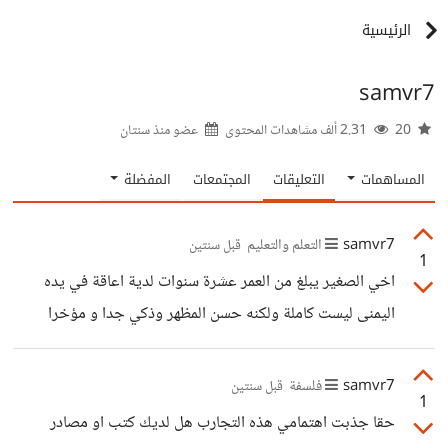
الرئيسية
samvr7
20
2.31 ألف مشاهدات المحتوى
عضو منذ
سنتان
المساهمات
التعليقات
المجتمعات
المفضلة
samvr7
التعلم والتعليم
قبل سنتين
1
اخي الصغير يبلغ من العمر عشرة سنوات لدية اعاقة في يده
اليمنى ليست كاملة ولكنه حسن المظهر وذكي جدا و مؤخرا
انتقلنا لدولة جديده و بالرغم من انه لم يرحب بفكرة النقل الا
انني اراه يبلي جيدا في المدرسة واشعر احيانا انه يتظاهر بذلك
samvr7
فلسفة
قبل سنتين
1
لا اعلم ماذا افعل هو لم يتعرض للتنمر بشدة من قبل واجه
حقا جذبت اهتمامي هذه التجارب هل لديك كتب او مصادر
مواقف ينظر الناس فيها ليده باستغراب و احيانا يسألونه عن