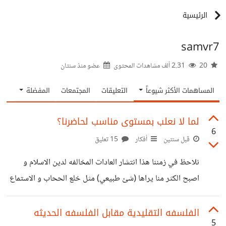
الرئيسية
samvr7
20
2.31 ألف مشاهدات المحتوى
عضو منذ
سنتان
المساهمات الأكثر شيوعاً
التعليقات
المجتمعات
المفضلة
لما لا نعلب بمستوى مناسب لحاضرنا؟
6
قبل سنتين
أفكار
15 تعليق
نلاحظ في زمننا هذا انتشار العادات المخالفه لدين الاسلام و
اصبح الكثر منا يراها (شئ طبيعي) مثل خلع الححاب و الاستماع
للأغاني و التفريط في الصلاه وعندما ارجع للاسباب اجد ان التأثر
بالغرب الذين يكتسحون مواقع التواصل الاجماعي و الانترنت من
الفلسفه التقليدية مقابل الفلسفه الحديثه
5