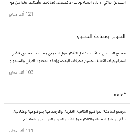
التسويق الذاتي، وإدارة المشاريع. شارك قصصك، نصائحك، وأسئلتك، وتواصل مع
محترفين في مختلف المجالات.
121 ألف
متابع
التدوين وصناعة المحتوى
مجتمع للمبدعين لمناقشة وتبادل الأفكار حول التدوين وصناعة المحتوى. ناقش
استراتيجيات الكتابة، تحسين محركات البحث، وإنتاج المحتوى المرئي والمسموع.
شارك أفكارك وأسئلتك، وتواصل مع كتّاب ومبدعين آخرين.
103 ألف
متابع
ثقافة
مجتمع لمناقشة المواضيع الثقافية، الفكرية، والاجتماعية بموضوعية وعقلانية.
ناقش وتبادل المعرفة والأفكار حول الأدب، الفنون، الموسيقى، والعادات.
111 ألف
متابع