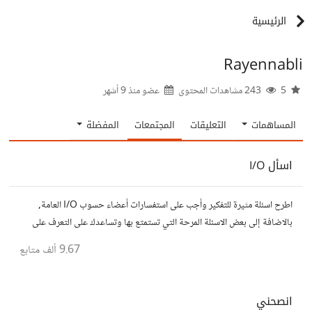
الرئيسية
Rayennabli
5
243 مشاهدات المحتوى
عضو منذ
9 أشهر
المساهمات
التعليقات
المجتمعات
المفضلة
اسأل I/O
اطرح اسئلة مثيرة للتفكير وأجب على استفسارات أعضاء حسوب I/O العامة,
بالاضافة إلى بعض الاسئلة المرحة التي تستمتع بها وتساعدك على التعرف على
افكار المتابعين. الفكرة مأخوذة من مجتمع AskReddit
9.67 ألف
متابع
انصحني