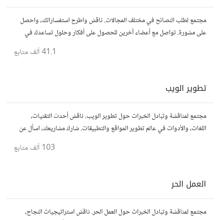
مجتمع لطلب النصائح في مختلف المجالات. ناقش واطرح استفساراتك، واحصل
على مشورة. تواصل مع أعضاء آخرين للحصول على أفكار وحلول تساعدك في
اتخاذ قراراتك.
41.1 ألف
متابع
تطوير الويب
مجتمع لمناقشة وتبادل الخبرات حول تطوير الويب. ناقش أحدث التقنيات،
اللغات، والأدوات في عالم تطوير المواقع والتطبيقات. شارك مشاريعك، اسأل عن
نصائح، وتعاون مع مطورين محترفين وهواة.
103 ألف
متابع
العمل الحر
مجتمع لمناقشة وتبادل الخبرات حول العمل الحر. ناقش استراتيجيات النجاح،