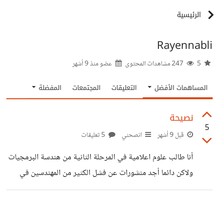
الرئيسية
Rayennabli
5
247 مشاهدات المحتوى
عضو منذ
9 أشهر
المساهمات الأفضل
التعليقات
المجتمعات
المفضلة
نصيحة
5
قبل 9 أشهر
انصحني
5 تعليقات
أنا طالب علوم اعلامية في المرحلة الثانية من هندسة البرمجيات
ولاكن دائما أجد منشورات عن فشل الكثير من المهندسين في
المجال ولم يجده عمل .... وأنا مازلت عندي الفرصة الجديد
مساري فأريد نصيحة لكي لا أجد نفسي مثلهم في المستقبل و ان