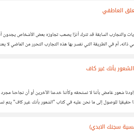
تعلق العاطفي
الذكريات والتجارب السابقة قد تترك أثرًا يصعب تجاوزه بعض الأشخاص يجدون 
ذاته، أم في الطريقة التي نفسر بها هذه التجارب التحرر من الماضي لا يعني ن
رون سجناء أفكارهم
 الشعور بأنك غير كاف
راودنا شعور غامض بأننا لا نستحقه وكأننا خدعنا الآخرين أو أن نجاحنا مجر
جهدًا حقيقيًا للوصول إلى ما نحن عليه في كتاب "الشعور بأنك غير كاف" يتم
لجدارة فقد نشأنا
سية سجنك الابدي)