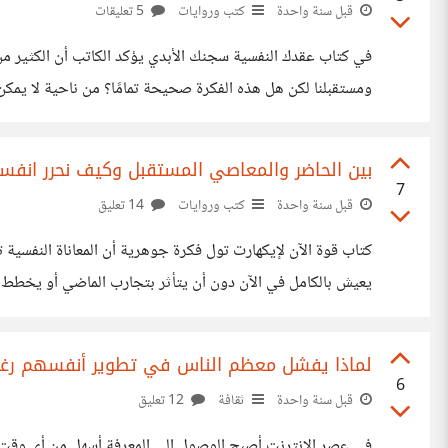
قبل سنة واحدة
كتب وروايات
5 تعليقات
في كتاب عقدك النفسية سجنك الأبدي يؤكد الكاتب أن الكثير من
ومستقبلنا لكن هل هذه الفكرة صحيحة تمامًا؟ من ناحية لا يمكن
تحقيق أهدافه. على سبيل المثال، قد يخشى شخص ما اتخاذ قر
بين الحاضر والمعاصي المستقبل وكيف نحرر انفسنا
7
قبل سنة واحدة
كتب وروايات
14 تعليق
كتاب قوة الآن لإيكهارت تول فكرة جوهرية أن المعاناة النفسية ت
يعيش بالكامل في الآن دون أن يتأثر بتجارب الماضي أو يخطط ل
تحقيق التوازن بين الاستفادة من الماضي والتخطيط للمستقبل د
لماذا يفشل معظم الناس في تطوير أنفسهم رغم 
6
قبل سنة واحدة
ثقافة
12 تعليق
في عصر الإنترنت أصبح الوصول إلى المعرفة أسهل من أي وق