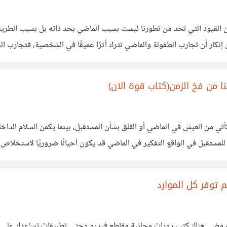
 القيود التي تحد من تطورنا ليست بسبب الماضي بحد ذاته بل بسبب الطريق
 إنكار أن تجارب الطفولة والماضي تترك أثرًا عميقًا في الشخصية، فتجارب ا
ارات جريئة
 من فخ الزمن(كتاب قوة الان)
أتي من العيش في الماضي أو القلق بشأن المستقبل، بينما يكمن السلام الداخل
لمستقبل في الواقع التفكير في الماضي قد يكون أحيانًا ضروريًا لاستخلاص
ون الوقوع في فخ القلق والتوتر
توفر كل الموارد
ت مضى هناك كتب دورات مجانية مقاطع فيديو وحتى تطبيقات تساعدك على