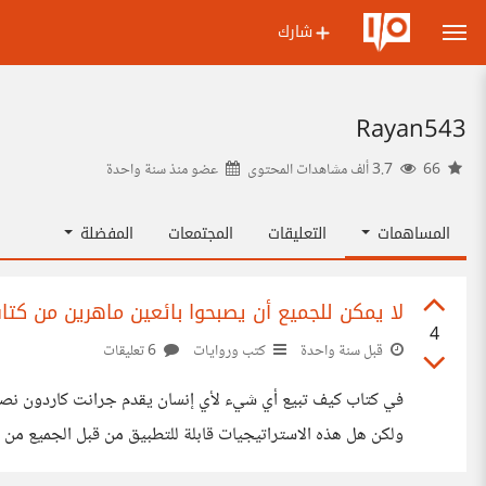
شارك
Rayan543
66
3.7 ألف مشاهدات المحتوى
عضو منذ
سنة واحدة
المساهمات
التعليقات
المجتمعات
المفضلة
لا يمكن للجميع أن يصبحوا بائعين ماهرين من كت
4
قبل سنة واحدة
كتب وروايات
6 تعليقات
في كتاب كيف تبيع أي شيء لأي إنسان يقدم جرانت كاردون نصائح
ولكن هل هذه الاستراتيجيات قابلة للتطبيق من قبل الجميع من جا
محترف يمكنه استخدام هذه الأساليب لزيادة المبيعات وبناء علا