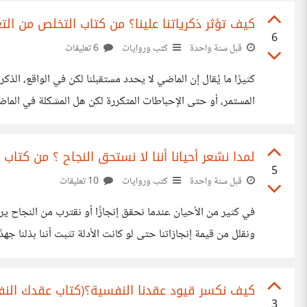
كيف تؤثر ذكرياتنا علينا؟ من كتاب التخلص من ال
6
قبل سنة واحدة
كتب وروايات
6 تعليقات
كثيرًا ما يُقال إن الماضي لا يحدد مستقبلنا لكن في الواقع، 
المستمر، أو حتى الإحباطات المتكررة لكن هل المشكلة في الماضي 
من يتغلبون على ماضيهم ويعيدون تشكيل حياتهم بينما يظل آخ
لمدا نشعر أحيانا أننا لا نستحق النجاح ؟ من كتاب
5
قبل سنة واحدة
كتب وروايات
10 تعليقات
في كثير من الأحيان عندما نحقق إنجازًا أو نقترب من النجاح ي
ونقلل من قيمة إنجازاتنا حتى لو كانت الأدلة تثبت أننا بذلنا 
والمقارنات المستمرة مع الآخرين، تزرع فينا هذا الإحساس بعدم ا
كيف نكسر قيود عقدنا النفسية؟(كتاب عقدك النف
3