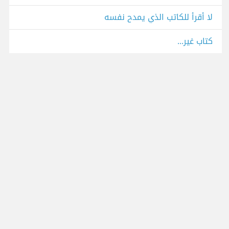
لا أقرأ للكاتب الذي يمدح نفسه
كتاب غير...