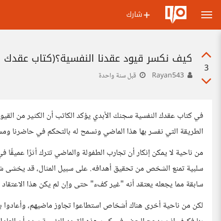
شارك
كيف نكسر قيود عقدنا النفسية؟(كتاب عقدك ا
3
Rayan543
قبل سنة واحدة
في كتاب عقدك النفسية سجنك الأبدي يؤكد الكاتب أن الكثير من القي
الطريقة التي نفسر بها هذا الماضي ونسمح له بالتحكم في حاضرنا ومست
من ناحية لا يمكن إنكار أن تجارب الطفولة والماضي تترك أثرًا عميقًا 
سلبية تمنع الشخص من تحقيق أهدافه. على سبيل المثال، قد يخشى ش
سابقة مما يجعله يعتقد أنه "غير كفء" حتى وإن لم يكن هذا الاعتقاد 
لكن من ناحية أخرى هناك أشخاص استطاعوا تجاوز ماضيهم، وأعادوا برمج