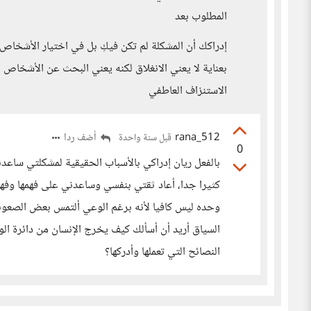
المطلوب بعد
إدراكك أن المشكلة لم تكن فيكِ بل في اختيار الأشخاص 
بعناية لا يعني الانغلاق لكنه يعني البحث عن الأشخاص ال
الاستنزاف العاطفي
rana_512
أضف ردا
قبل سنة واحدة
0
بالفعل ريان إدراكي بالأسباب الحقيقية لمشكلتي ساعد
كثيرا جدا، أعاد ثقتي بنفسي وساعدني على فهمها وفه
وحده ليس كافيا لأنه برغم الوعي ألتمس بعض الصعوبة ف
السياق أريد أن أسألك كيف يخرج الإنسان من دائرة الو
النصائح التي تعملها وأدركها؟