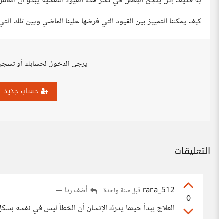
بنا فكيف إذن ينجح البعض في كسر هذه القيود النفسية يبدو أن العامل
كيف يمكننا التمييز بين القيود التي فرضها علينا الماضي وبين تلك التي
يرجى الدخول لحسابك أو تسجي
حساب جديد
التعليقات
rana_512
أضف ردا
قبل سنة واحدة
0
العلاج يبدأ حينما يدرك الإنسان أن الخطأ ليس في نفسه بشكل