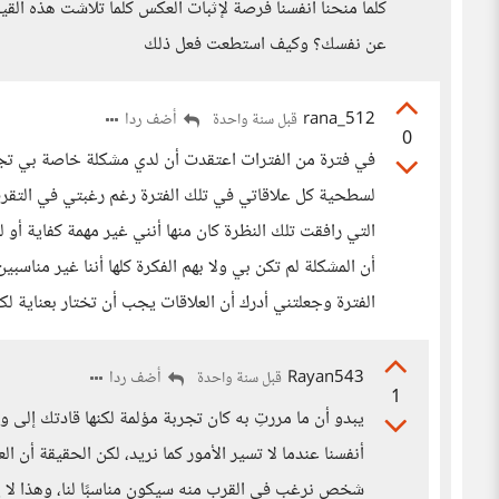
كلما منحنا أنفسنا فرصة لإثبات العكس كلما تلاشت هذه الق
عن نفسك؟ وكيف استطعت فعل ذلك
rana_512
أضف ردا
قبل سنة واحدة
0
في فترة من الفترات اعتقدت أن لدي مشكلة خاصة بي تج
لسطحية كل علاقاتي في تلك الفترة رغم رغبتي في التقرب
التي رافقت تلك النظرة كان منها أنني غير مهمة كفاية أو 
أن المشكلة لم تكن بي ولا بهم الفكرة كلها أننا غير مناسب
الفترة وجعلتني أدرك أن العلاقات يجب أن تختار بعناية لك
Rayan543
أضف ردا
قبل سنة واحدة
1
يبدو أن ما مررتِ به كان تجربة مؤلمة لكنها قادتك إلى
أنفسنا عندما لا تسير الأمور كما نريد، لكن الحقيقة أ
شخص نرغب في القرب منه سيكون مناسبًا لنا، وهذا لا يع