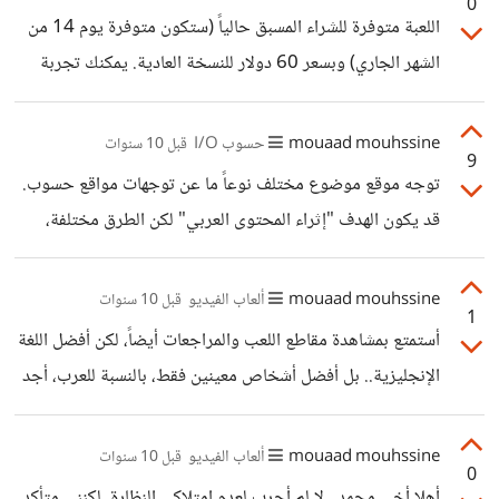
0
البحث ضمن المواضيع، مع إتاحة خاصية لتحديد جزء من
اللعبة متوفرة للشراء المسبق حالياً (ستكون متوفرة يوم 14 من
النصوص وحفظها (highlights).
الشهر الجاري) وبسعر 60 دولار للنسخة العادية. يمكنك تجربة
البيتا المفتوحة يوم 9 (الخميس المقبل) على مختلف الأجهزة!
mouaad mouhssine
حسوب I/O
قبل 10 سنوات
9
توجه موقع موضوع مختلف نوعاً ما عن توجهات مواقع حسوب.
قد يكون الهدف "إثراء المحتوى العربي" لكن الطرق مختلفة،
خدمات حسوب تركز على مساعدة المستخدمين في تحقيق
مدخول من مهاراتهم، توفير مساحة للنقاش ومشاركة الأفكار
mouaad mouhssine
ألعاب الفيديو
قبل 10 سنوات
1
وتعلم مجموعة من المهارات.. في حين أن موقع موضوع يركز
أستمتع بمشاهدة مقاطع اللعب والمراجعات أيضاً، لكن أفضل اللغة
على توفير المحتوى المقروء، موسوعة من المواضيع التثقيفية
الإنجليزية.. بل أفضل أشخاص معينين فقط، بالنسبة للعرب، أجد
وأغلبها مُكرر بأسلوب مختلف، لذا لا أعتقد أنه يمكن تصنيفها على
أن الكثير يركز على لهجته المحلية وهي شيء أحياناً لا أفهمه، لذا
أنها منافسة لحسوب، أو أن حسوب منافسة لها.
إن كنت سأشاهد مقطعاً أفضل أن يكون باللغة العربية الفُصحى.
mouaad mouhssine
ألعاب الفيديو
قبل 10 سنوات
0
أعتقد أن الظاهرة عالمية، محتوى الألعاب معروف عنه تشبعه
أهلا أخي محمد.. لا لم أجرب لعدم امتلاكي النظارة، لكنني متأكد