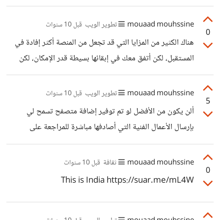
وغيرها، خصوصاً أنها تركز على المحتوى التعليمي. بالتوفيق لكم!
mouaad mouhssine
تطوير الويب
قبل 10 سنوات
0
هناك الكثير من المزايا التي قد تجعل من المنصة أكثر إفادة في
المستقبل، لكن أتفق معك في إبقائها بسيطة قدر الإمكان، لكن
لاتنسى أيضاً توفير أفضل تجربة استخدام (y) وبالتوفيق.
mouaad mouhssine
تطوير الويب
قبل 10 سنوات
5
ألن يكون من الأفضل لو تم توفير إضافة متصفح تسمح لي
بإرسال الأعمال الفنية التي أصادفها مباشرة للمراجعة على
الموقع؟
mouaad mouhssine
ثقافة
قبل 10 سنوات
0
This is India https://suar.me/mL4W