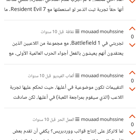
ووجود الملايين من الأشخاص يحاولون تقديم شيء فيه كل يوم،
أنها حقاً تجربة تبث الذعر لو استعملتها مع Resident Evil 7. ما
من جهة أخرى.. إن كنت تنوي حقاً التركيز على المحتوى المرئي
الذي يجعلك تعتقد أنه لايوجد رعب؟
فيجب أن تسخر كل وقتك له، ابتداءً من ابتكار فكرة
mouaad mouhssine
ثقافة
قبل 10 سنوات
0
تجربتي في Battlefield 1، مع مجموعة من اللاعبين الذين
يعتقدون أنهم يعيشون بالفعل أجواء الحرب العالمية الأولى، مع
الكثير من المصطلحات الحربية القديمة والتوجيهات.. تجربة
ممتعة.
mouaad mouhssine
ألعاب الفيديو
قبل 10 سنوات
0
التقييمات تكون موضوعية في أغلبها، حيث تحكم عليها تجربة
اللاعب (الذي سيقوم بمراجعة اللعبة) في أغلبها، لكن صادفت
بعض الألعاب التي نالت تقييمات ضعيفة نسبيا مقارنة بالأداء الذي
قدمته، وهذا أيضاً يبقى أمراً شخصياً يختلف من لاعب لآخر،
mouaad mouhssine
العمل الحر
قبل 10 سنوات
0
ألعاب مثل The Order 1886 حصلت على تقييمات ضعيفة،
لما لاتركز على إنتاج قوالب ووردبريس؟ يكفي أن تقدم بعض
تمت مهاجتمها وكأن فريق Ready at Dawn وعد الجميع بشيء