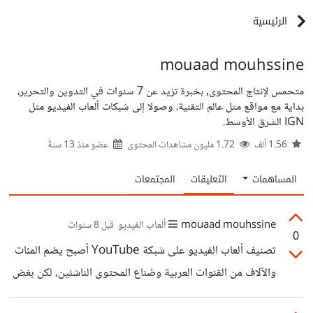
الرئيسية
mouaad mouhssine
متحمس لإنتاج المحتوى, بخبرة تزيد عن 7 سنوات في التدوين والتحرير،
بداية مع مواقع مثل عالم التقنية، وصولا إلى شبكات ألعاب الفيديو مثل
IGN الشرق الأوسط.
1.56 ألف
1.72 مليون مشاهدات المحتوى
عضو منذ
13 سنةً
المساهمات
التعليقات
المجتمعات
mouaad mouhssine
ألعاب الفيديو
قبل 8 سنوات
0
تصنيف ألعاب الفيديو على شبكة YouTube أصبح يضم المئات
والآلاف من القنوات العربية وصُناع المحتوى الناشئين، لكن بغض
النظر عن ذلك، *لا تزال هناك فرص كثيرة* لخلق مزيد من