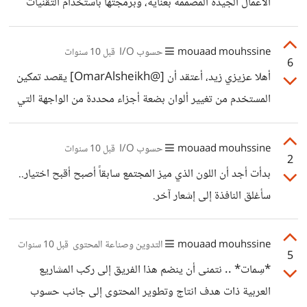
الأعمال الجيدة المصممة بعناية، وبرمجتها باستخدام التقنيات
ينافس God of War أو ما شابه، لكن في الحقيقة اللعبة قدمت
الحديثة وتوفير الدعم من حين لآخر عند الحاجة، والبدء ببيعها
أسلوبا ممتعاً، تجربة بصرية تعتبر لحد الآن من أفضل ما ستراه
على المنصات المتاحة مثل Themeforest وغيرها.
mouaad mouhssine
حسوب I/O
قبل 10 سنوات
6
أهلا عزيزي زيد، أعتقد أن [@OmarAlsheikh] يقصد تمكين
المستخدم من تغيير ألوان بضعة أجزاء محددة من الواجهة التي
تظهر له شخصياً، أي أن هذا لن يؤثر على تجربة الإستخدام، أو
مايراه باقي الأعضاء، وأظن أن الفكرة مطبقة أصلاً في الكثير من
mouaad mouhssine
حسوب I/O
قبل 10 سنوات
2
الشبكات بداية من MySpace وصولاً إلى Twitter و Ask.
بدأت أجد أن اللون الذي ميز المجتمع سابقاً أصبح أقبح اختيار..
سأغلق النافذة إلى إشعار آخر.
mouaad mouhssine
التدوين وصناعة المحتوى
قبل 10 سنوات
5
*سِمات* .. نتمنى أن ينضم هذا الفريق إلى ركب المشاريع
العربية ذات هدف انتاج وتطوير المحتوى إلى جانب حسوب