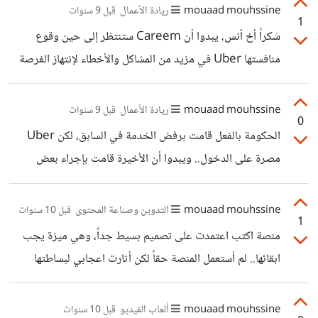
المحتوى المُتخصص ضمن هذا التصنيف، على الأقل مقارنة
mouaad mouhssine
ريادة الأعمال
قبل 9 سنوات
1
بالمحتوى الأجنبي في هذه المرحلة. أحببت نشر الموضوع هنا
شكراً أخ أنس، يبدوا أن Careem ستنتظر إلى حين وقوع
لمُناقشته *مع كل المهتمين* بمجال ألعاب الفيديو، وأصحاب
منافستها Uber في مزيد من المشاكل والأخطاء لإنتهاز الفرصة
قنوات YouTube أيضاً، ولمن يرغب بالدخول إلى هذا المجال،
والدخول إلى السوق المغاربية عموماً، طبعاً إن لم تواجه نفس
فقد تكون هذه السلسلة القصيرة من المقالات والمقابلات، التي
معيقات العاملين بالقطاع العمومي أيضاً!
mouaad mouhssine
ريادة الأعمال
قبل 9 سنوات
ننشرها على موقع أبو عمر للتقنية وألعاب الفيديو،
0
الحكومة بالفعل قامت برفض الخدمة في السابق، لكن Uber
مصرة على الدخول.. ويبدوا أن الأخيرة قامت بإجراء بعض
التنازلات وإيضاح كيفية عملها فقط لتجنب مضايقات الحكومة
لها، لكن العاملين في قطاع النقل العمومي خصوصاً أصحاب
mouaad mouhssine
التدوين وصناعة المحتوى
قبل 10 سنوات
1
سيارات الأجرة لايزالون معترضين على الخدمة رغم أنها نوعاً ما
منصة اكتب اعتمدت على تصميم بسيط جداً، وهي ميزة يجب
لا تزال في مرحلة تجريبية.. يمكنك تجربتها من خلال التطبيق
ابقائها.. لم أستعمل المنصة حقاً لكن أثارت اعجابي لبساطتها
الرسمي أو عن طريق Google Maps الذي يوفر فرصة لتجربة
الشديدة وتركيزها على بضع خصائص تساعد الكتاب في النشر
الخدمة مجاناً.
السريع.. ربما تحسين المحرر سيكون شيئاً جيداً، إلى جانب شريط
mouaad mouhssine
ألعاب الفيديو
قبل 10 سنوات