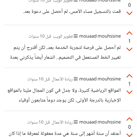
mouaad mouhssine
تطوير الويب
قبل 10 سنوات
0
قمت بالتسجيل مساء الأمس، لم أحصل على دعوة بعد.
mouaad mouhssine
تطوير الويب
قبل 10 سنوات
1
لم أحصل على فرصة لتجربة الخدمة بعد، لكن أقترح أن يتم
تغيير الخط المستعمل في التصميم.. الشعار أيضاً يذكرني بعدة
شعارات أخرى مثل قناة Melody Hits؟ طبعاً يبقى لك الخيار
في هذه النقطة، لكن أعتقد أن المظهر والعلامة يلعبان دوراً كبيراً
mouaad mouhssine
ريادة الأعمال
قبل 10 سنوات
1
في مثيل هذه الخدمات، وخير دليل هنا Squarespace .
المواقع الرياضية كثيرة، ولا جدل في كون المجال مليئا بالمواقع
الإخبارية بالدرجة الأولى، لكن يوجد دوماً متابعون أوفياء
لرياضاتهم المحببة، لذا اختر نوع الرياضة التي ترغب بالتركيز
عليها، اختر الجمهور المستهدف والبلد المستهدف، ابدأ صغيراً،
mouaad mouhssine
ريادة الأعمال
قبل 10 سنوات
0
وابدأ سريعاً.. وحاول التركيز على تقديم شيء موجود بشكل
أعتقد أن ستة أشهر إلى سنة هي مدة معقولة لمعرفة ما إذا كان