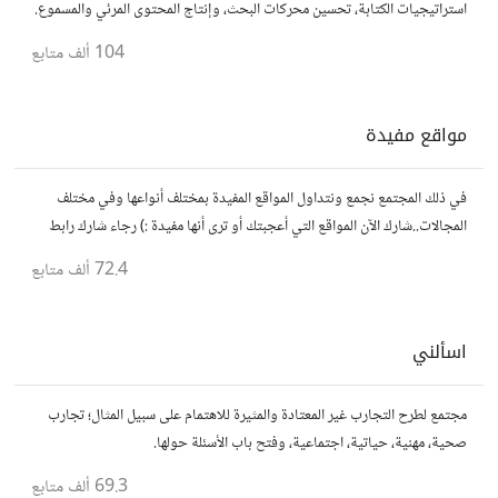
استراتيجيات الكتابة، تحسين محركات البحث، وإنتاج المحتوى المرئي والمسموع.
شارك أفكارك وأسئلتك، وتواصل مع كتّاب ومبدعين آخرين.
104 ألف
متابع
مواقع مفيدة
في ذلك المجتمع نجمع ونتداول المواقع المفيدة بمختلف أنواعها وفي مختلف
المجالات..شارك الآن المواقع التي أعجبتك أو ترى أنها مفيدة :) رجاء شارك رابط
مباشر للموقع..المجتمع خاص بالمواقع فقط
72.4 ألف
متابع
اسألني
مجتمع لطرح التجارب غير المعتادة والمثيرة للاهتمام على سبيل المثال؛ تجارب
صحية، مهنية، حياتية، اجتماعية، وفتح باب الأسئلة حولها.
69.3 ألف
متابع