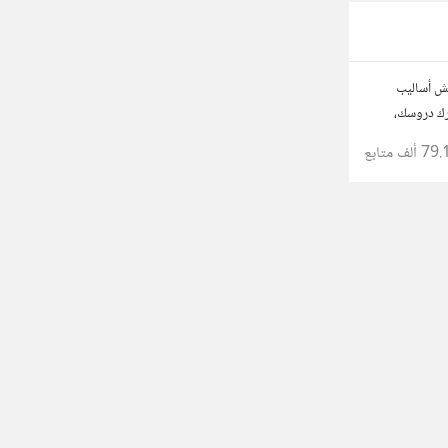
اقش أساليب
ارك دروسك،
طلاب يسعون
79. ألف
متابع