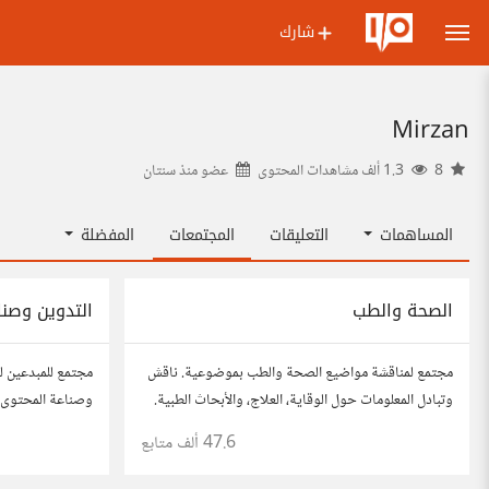
شارك
Mirzan
8
1.3 ألف مشاهدات المحتوى
عضو منذ
سنتان
المساهمات
التعليقات
المجتمعات
المفضلة
الصحة والطب
التدوين وصنا
مجتمع لمناقشة مواضيع الصحة والطب بموضوعية. ناقش
مجتمع للمبدعين ل
وتبادل المعلومات حول الوقاية، العلاج، والأبحاث الطبية.
وصناعة المحتوى. 
شارك مقالاتك، نصائحك، وأسئلتك، وتواصل مع أشخاص
محركات البحث، وإ
47.6 ألف
متابع
مهتمين بالصحة.
أفكارك وأسئلتك، 