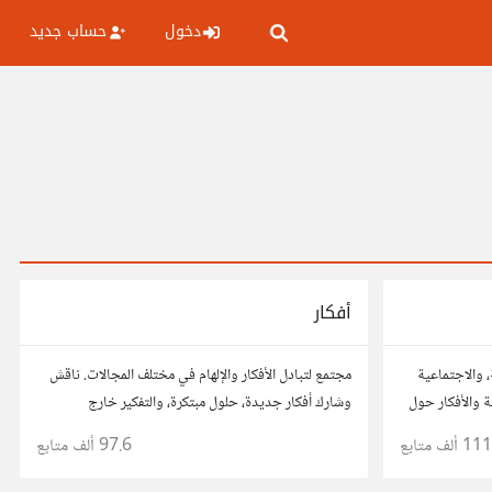
دخول
حساب جديد
أفكار
، والاجتماعية
مجتمع لتبادل الأفكار والإلهام في مختلف المجالات. ناقش
 والأفكار حول
وشارك أفكار جديدة، حلول مبتكرة، والتفكير خارج
الصندوق. شارك بمقترحاتك وأسئلتك، وتواصل مع مفكرين
111 ألف
متابع
97.6 ألف
متابع
آخرين.