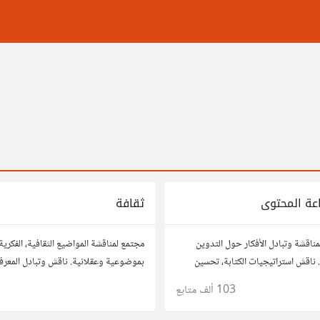
عة المحتوى
ثقافة
مناقشة وتبادل الأفكار حول التدوين
مجتمع لمناقشة المواضيع الثقافية، الفكرية
ناقش استراتيجيات الكتابة، تحسين
بموضوعية وعقلانية. ناقش وتبادل المعرفة
نتاج المحتوى المرئي والمسموع. شارك
الأدب، الفنون، الموسيقى، والعادات.
103 ألف
متابع
وتواصل مع كتّاب ومبدعين آخرين.