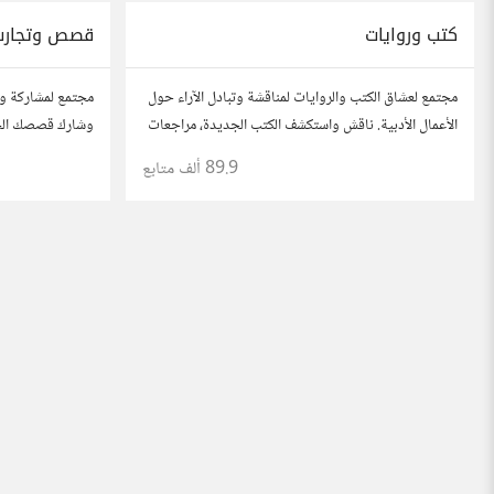
كتب وروايات
قصص وتجارب
مجتمع لعشاق الكتب والروايات لمناقشة وتبادل الآراء حول
مجتمع لمشاركة و
الأعمال الأدبية. ناقش واستكشف الكتب الجديدة، مراجعات
وشارك قصصك الحيا
الروايات، ومشاركة توصيات القراءة. شارك أفكارك،
تعلمتها. شارك تج
89.9 ألف
متابع
نصائحك، وأسئلتك، وتواصل مع قراء آخرين.
لتوسيع آفاقك.