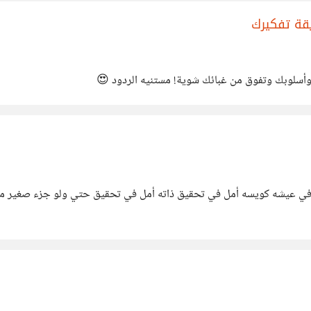
يقة تفكيرك
فوق من غبائك شوية! مستنيه الردود 😍