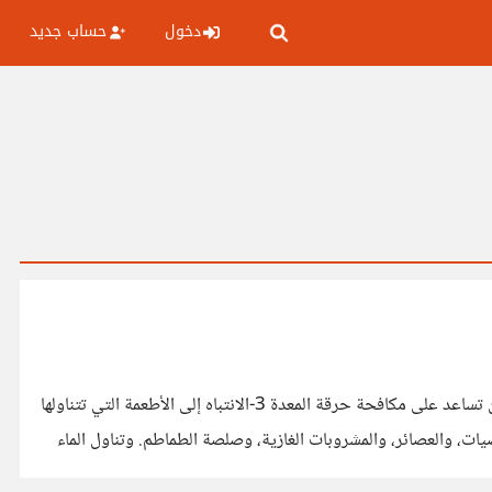
دخول
حساب جديد
حرقه المعدة 1-الشعور بحرقة المعدة قد يصل إلى العنق والحنجرة، ويترك وراءه طعماً مراً في الفم. 2-بعض التغييرات البسيطة في الحياة أن تساعد على مكافحة حرقة المعدة 3-الانتباه إلى الأطعمة التي تتناولها
ت، والعصائر، والمشروبات الغازية، وصلصة الطماطم. وتناول الماء