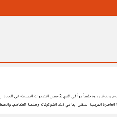
لعاصرة المريئية السفلى، بما في ذلك الشوكولاته وصلصة الطماطم، والحمضيا