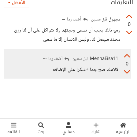
التعليقات
الأفضل
مجهول
أضف ردا
قبل سنتين
0
ومع ذلك يجب أن نسعى ونجتهد ولا نتواكل على أن لنا رزق
محدد سيصل لنا، وليس للإنسان إلا ما سعى
MennaEisa11
أضف ردا
قبل سنتين
0
كلامك صح جدا +شكرا علي الإضافه
الرئيسية
شارك
حسابي
بحث
القائمة