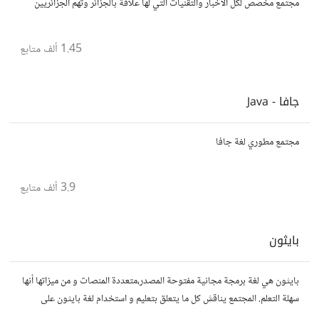
مجتمع مخصص لكل الأخبار والتقنيات التي لها علاقة بالجزائر وتهم الجزائريين
1.45 ألف
متابع
جافا - Java
مجتمع مطوري لغة جافا
3.9 ألف
متابع
بايثون
بايثون هي لغة برمجة مجانية مفتوحة المصدر،متعددة المنصات و من ميزاتها أنها
سهلة التعلم. المجتمع يناقش كل ما يتعلق بتعليم و استخدام لغة بايثون على
المستوى العربي.