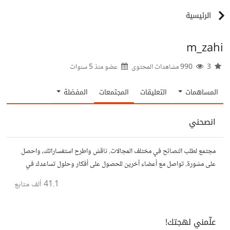
الرئيسية
m_zahi
3
990 مشاهدات المحتوى
عضو منذ
5 سنوات
المساهمات
التعليقات
المجتمعات
المفضلة
انصحني
مجتمع لطلب النصائح في مختلف المجالات. ناقش واطرح استفساراتك، واحصل
على مشورة. تواصل مع أعضاء آخرين للحصول على أفكار وحلول تساعدك في
اتخاذ قراراتك.
41.1 ألف
متابع
علّمني لهجتك!