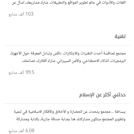
اللغات، والأدوات في عالم تطوير المواقع والتطبيقات. شارك مشاريعك، اسأل عن
نصائح، وتعاون مع مطورين محترفين وهواة.
103 ألف
متابع
تقنية
مجتمع لمناقشة أحدث التقنيات والابتكارات. ناقش وتبادل المعرفة حول الأجهزة،
البرمجيات، الذكاء الاصطناعي، والأمن السيبراني. شارك أفكارك، نصائحك،
وأسئلتك، وتواصل مع محبي التقنية والمتخصصين.
99.5 ألف
متابع
حدثني أكثر عن الإسلام
ببساطة .. مجتمع يتحدث عن الحضارة و الأخلاق والأفكار الاسلامية في تنمية
وتطوير المجتمع ستكون مشاركتك هنا بمثابة صدقة جارية، بكتابة ومشاركة
الاحاديث و الدروس التي تود نشرها لنشر الود و المعرفة.
6.08 ألف
متابع