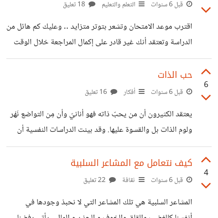
على الصبر والتحمّل و يخفض من ضغط الدم والآلام المزمنة
قبل 6 سنوات
التعلم والتعليم
18 تعليق
ويطيل العمر. الأشخاص الذين يعبرون عن الشكر والامتنان أكثر
اقترب موعد الامتحان وتشعر بتوتر متزايد .. وعليك كم هائل من
قدرة على مساعدة الآخرين وتعاملاتهم الإيجابية تبعث في
الدراسة وتعتقد أنك غير قادر على إكمال المراجعة خلال الوقت
نفوسهم السّعادة والذين يتذكرون أحداثاً يمتنون لها قبل النوم
المتبقي قبل الاختبار .. كيف تتعامل مع مشاعر التوتر المتزايدة؟
عندهم صحّة أكبر لأن قدرتهم على النوم أفضل. *كل
##*كيف تحل المشكلة ؟* التوتر شائع في مجتمع الطلاب خاصةً
حب الذات
6
أن المناهج مكثفة وطويلة ولاتزال كثير من المعاهد والمدارس
قبل 6 سنوات
أفكار
16 تعليق
تعتمد على حشو المعلومات. >● ونلاحظ مع اقتراب مواعيد
يعتقد الكثيرون أن من يحبّ ذاته فهو أنانيّ وأن مِن التواضع نَهْر
الامتحانات أن زيادة التوتر قد تدفع الطالب أحياناً *للإقلاع*
ولوم الذات بل والقسوة عليها. وقد بينت الدراسات النفسية أن
نهائياً عن الدراسة . >● أو أن الطالب قد يصاب بحالة من
قَدراً معينٌ من حب الذات مطلوبٌ للحفاظ على الحياة وحماية
النفس بل وتطويرها وتحسينها. فمن غير المنطقي لو كان شخصٌ
كيف نتعامل مع المشاعر السلبية
4
ينزف مثلاً أن يستمع لصديقه المهموم ويهمل جرحه !! الضروري
قبل 6 سنوات
ثقافة
22 تعليق
في هذه الحالة أن يعطي الأولوية لذاته لإسعافها ##*هذه ليست
المشاعر السلبية هي تلك المشاعر التي لا نحبذ وجودها في
أنانية بل حكمة.* الأنانية تكون عندما نعطي لأنفسنا الأولوية في