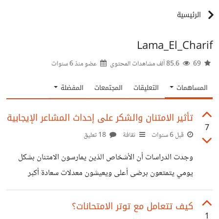
الرئيسية
Lama_El_Charif
69
85.6 ألف مشاهدات المحتوى
عضو منذ
6 سنوات
المساهمات
التعليقات
المجتمعات
المفضلة
تأثير الامتنان والشكر على إحداث المشاعر الإيجابية
7
قبل 6 سنوات
ثقافة
18 تعليق
وجدت الدراسات أن الأشخاص الذين يمارسون الامتنان بشكل
يومي يتمتعون برضى أعلى ويعيشون معدلات سعادة أكبر
##الامتنان هو التعبير عن الشكر والتقدير وهو يساهم في
تحسين صحتك لأنه يخفف الحزن والاكتئاب كما أنه يرفع القدرة
كيف تتعامل مع توتر الامتحانات؟
1