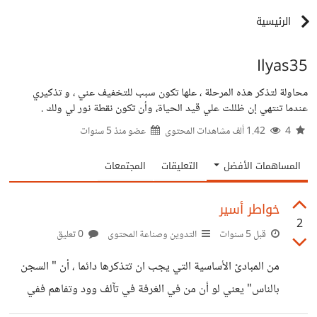
الرئيسية
Ilyas35
محاولة لتذكر هذه المرحلة ، علها تكون سبب للتخفيف عني ، و تذكيري
عندما تنتهي إن ظللت علي قيد الحياة، وأن تكون نقطة نور لي ولك .
4
1.42 ألف مشاهدات المحتوى
عضو منذ
5 سنوات
المساهمات الأفضل
التعليقات
المجتمعات
خواطر أسير
2
قبل 5 سنوات
التدوين وصناعة المحتوى
0 تعليق
من المبادئ الأساسية التي يجب ان تتذكرها دائما ، أن " السجن
بالناس" يعني لو أن من في الغرفة في تآلف وود وتفاهم ففي
أصعب الظروف المعيشية ستكون في راحة وطمأنينة لأنك تعلم