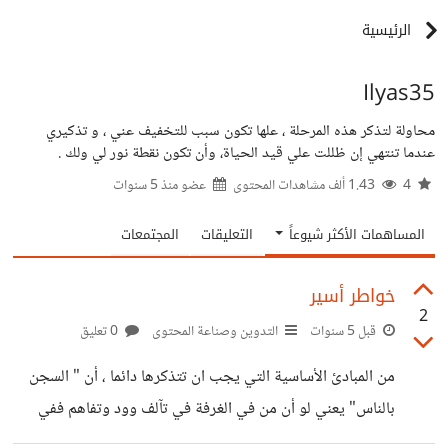
الرئيسية
Ilyas35
محاولة لتذكر هذه المرحلة ، علها تكون سبب للتخفيف عني ، و تذكيري
عندما تنتهي إن ظللت علي قيد الحياة، وأن تكون نقطة نور لي ولك .
4
1.43 ألف مشاهدات المحتوى
عضو منذ
5 سنوات
المساهمات الأكثر شيوعاً
التعليقات
المجتمعات
خواطر أسير
2
قبل 5 سنوات
التدوين وصناعة المحتوى
0 تعليق
من المبادئ الأساسية التي يجب ان تتذكرها دائما ، أن " السجن
بالناس" يعني لو أن من في الغرفة في تآلف وود وتفاهم ففي
أصعب الظروف المعيشية ستكون في راحة وطمأنينة لأنك تعلم