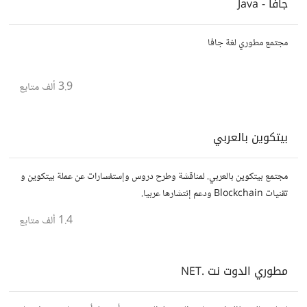
جافا - Java
مجتمع مطوري لغة جافا
3.9 ألف
متابع
بيتكوين بالعربي
مجتمع بيتكوين بالعربي. لمناقشة وطرح دروس وإستفسارات عن عملة بيتكوين و
تقنيات Blockchain ودعم إنتشارها عربيا.
1.4 ألف
متابع
مطوري الدوت نت .NET