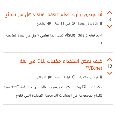
أنا مبتدئ و أريد تعلم visuel basic هل من نصائح
3
kais_jawadi
قبل 11 سنةً
تعليقان
أريد تعلم visuel basic كيف أبدأ تعلمي ؟ هل من دورة تعليمية
؟
كيف يمكن استخدام مكتبات DLL في لغة
13
VB.net؟
نيلسون مانديلا
قبل 13 سنةً
تعليقان
مكتبات DLL وهي مكتبات برمجية غالبا مبرمجة بلغة C++ تفيد
للقيام بمجموعة من العمليات البرمجية المعقدة التي تقوم
بعمليات يصعب عملها بسهولة ، مثلا مكتبة StarBurn وغيرها .
اغلب البرامج التجارية تستخدم هذه المكتبات منها المجانية او