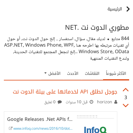
الرئيسية
مطوري الدوت نت .NET
844
متابع
لديك مقال، سؤال، استفسار .. إلخ حول الدوت نت، أو حول
أي تقنيات مرتبطه بها اطرحه هنا ASP.NET, Windows Phone, WPF,
Windows Store, OData ..إلخ لنجعل المجتمع للتقنيات الحديثة،
ولندع التقنيات المنتهية
الأكثر شيوعاً
النقاشات
الأحدث
الأفضل
جوجل تطلق API لخدماتها على بيئة الدوت نت
3
horizon
قبل 10 سنوات
0 تعليق
Google Releases .Net APIs for Google Cloud
www.infoq.com/news/2016/10/dot...