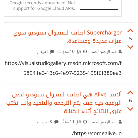
Google recently announced .Net
support for Google Cloud APIs.
This includes C# bindings and
PowerShell cmdlets. A Visual
Studio extension is also
Supercharger إضافة للفيجوال ستوديو تحوي
available, allowing to browse
Google Cloud resources and to
5
ميزات عديدة ومساعدة.
deploy Asp.Net applications on
Google...
عبد الرحمن أحمد
قبل 10 سنوات
تعليقان
https://visualstudiogallery.msdn.microsoft.com/f
58941e3-13c6-4e97-9235-195f6f380ea3
ألايف Alive هي إضافة لفيجوال ستوديو لجعل
6
البرمجة حية حيث يتم الترجمة والتنفيذ وأنت تكتب
وترى النتائج أثناء الكتابة
عبد الرحمن أحمد
قبل 11 سنةً
3 تعليقات
https://comealive.io/