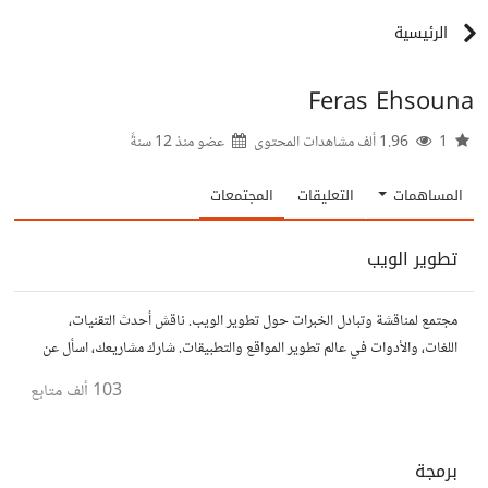
الرئيسية
Feras Ehsouna
1
1.96 ألف مشاهدات المحتوى
عضو منذ
12 سنةً
المساهمات
التعليقات
المجتمعات
تطوير الويب
مجتمع لمناقشة وتبادل الخبرات حول تطوير الويب. ناقش أحدث التقنيات،
اللغات، والأدوات في عالم تطوير المواقع والتطبيقات. شارك مشاريعك، اسأل عن
نصائح، وتعاون مع مطورين محترفين وهواة.
103 ألف
متابع
برمجة