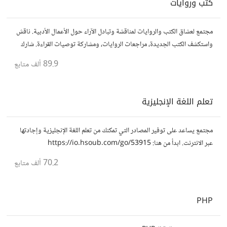
كتب وروايات
مجتمع لعشاق الكتب والروايات لمناقشة وتبادل الآراء حول الأعمال الأدبية. ناقش
واستكشف الكتب الجديدة، مراجعات الروايات، ومشاركة توصيات القراءة. شارك
أفكارك، نصائحك، وأسئلتك، وتواصل مع قراء آخرين.
89.9 ألف
متابع
تعلم اللغة الإنجليزية
مجتمع يساعد على توفير المصادر التي تمكنك من تعلم اللغة الإنجليزية وإجادتها
عبر الانترنت. ابدأ من هنا: https://io.hsoub.com/go/53915
70.2 ألف
متابع
PHP