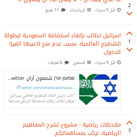
2
قبل 9 سنوات
الرياضيات
11 تعليق
اسرائيل تطالب بإلغاء استضافة السعودية لبطولة
1
الشطرنج العالمية، بسبب عدم منح لاعبيها الفيزا
للدخول.
قبل 9 سنوات
فلسطين
6 تعليقات
שמעון ארן شمعون آران on Twitter
twitter.com/simonarann/statu...
“نائب رئيس اتحاد الشطرنج العالمي يسرائيل
غيلفار نطالب بإلغاء استضافة الرياض مسابقة
الشطرنج في العامين القادمين 2018/19.
ممثلو وزارتي الخارجية والرياضة يتخذون
هذا الاسبوع قرارا...
ملاحظات رياضية - مشروع لشرح المفاهيم
7
الرياضية، نرحّب بمساهماتكم.