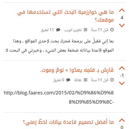
GitHub.
ما هي خوارزمية البحث التي تستخدمها في
4
موقعك؟
قبل 11 سنةً
تطوير الويب
11 تعليق
بما إني مُقبلٌ على برمجة مُحرك بحث لإحدى المواقع ، وهذا
الموقع قاعدة بياناته ضخمة بعض الشيء ، وخبرتي في البحث لا
تتعدى استعلامات LIKE . أحببت سؤالكم والاستفادة من تجاربكم
وخبراتكم في هذا .
فَارِسُ بـ قلمِه يعدُو! » نومٌ وموت.
-1
قبل 11 سنةً
ثقافة
0 تعليق
http://blog.faares.com/2015/02/%D9%86%D9%8
8%D9%85%D9%8C-
%D9%88%D9%85%D9%88%D8%AA/
ما أفضل تصميم قاعدة بيانات لخطّ زمني؟
0