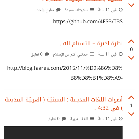
قبل 11 سنةً
سكربتات مفيدة
تعليق واحد
https://github.com/4FSB/TBS
نظرة أخيرة – التسيلم لله .
0
قبل 11 سنةً
حدثني أكثر عن الإسلام
0 تعليق
http://blog.faares.com/2015/11/%D9%86%D8%
B8%D8%B1%D8%A9-
%D8%A3%D8%AE%D9%8A%D8%B1%D8%A9-
%D8%A7%D9%84%D8%AA%D8%B3%D9%8A%D
أصوات اللغات القديمة : السبئيّة ( العربيّة القديمة
1
) في 4:32 .
9%84%D9%85-%D9%84%D9%84%D9%87/
قبل 11 سنةً
اللغة العربية
0 تعليق