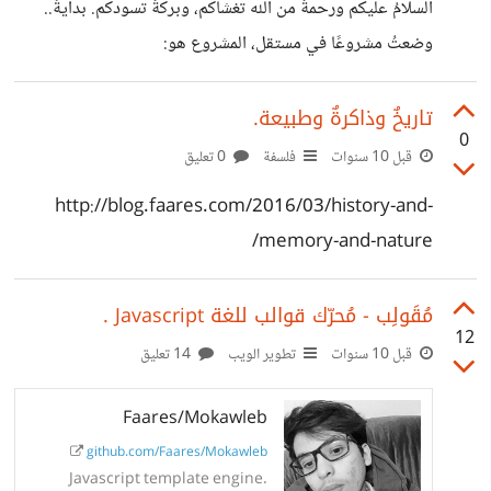
السلامُ عليكم ورحمةٌ من الله تغشاكم، وبركةٌ تسودكم. بدايةً..
وضعتُ مشروعًا في مستقل، المشروع هو:
https://mostaql.com/go/42017 وحددت الميزانية
بحسب ما أراه في مستقل من مشاريع تنفذ. مربط الفرس ليس
تاريخٌ وذاكرةٌ وطبيعة.
0
هُنا، مربط الفرس في العروض التي أتتني وأسعارها، تفاجأت
قبل 10 سنوات
فلسفة
0 تعليق
بمستقلين يقدمون عروض بـ 1000$ وآخرين بـ 80000$ !
http://blog.faares.com/2016/03/history-and-
وطرحت المشروع في موقعٍ آخر للعمل الحر، تفاجأت بعرض
memory-and-nature/
بقيمة 10 آلاف ريال سعودي كحد أدنى. بعد التفاوض مع البعض،
حصلت على خصومات بـ 50% تقريبًا.. لكن السعر لا زال مرتفعًا
مُقَولِب - مُحرّك قوالب للغة Javascript .
جدًا وفوق
12
قبل 10 سنوات
تطوير الويب
14 تعليق
Faares/Mokawleb
github.com/Faares/Mokawleb
Javascript template engine.