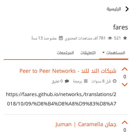
الرئيسية
fares
521
781 ألف مشاهدات المحتوى
عضو منذ
13 سنةً
المساهمات
التعليقات
المجتمعات
شبكات الند للند - Peer to Peer Networks
0
قبل 8 سنوات
برمجة
0 تعليق
https://faares.github.io/networks,/translations/2
018/10/09/%D8%B4%D8%A8%D9%83%D8%A7
%D8%AA-%D8%A7%D9%84%D9%86%D8%AF-
%D9%84%D9%84%D9%86%D8%AF-Peer-to-
جمان Juman | Caramella
0