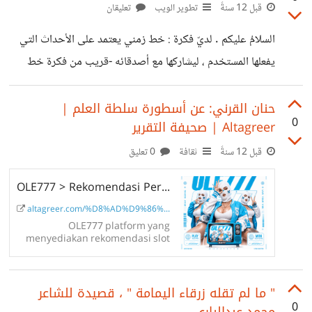
قبل 12 سنةً
تطوير الويب
تعليقان
السلامُ عليكم . لديّ فكرة : خط زمني يعتمد على الأحداث التي
يفعلها المستخدم ، ليشاركها مع أصدقائه -قريب من فكرة خط
زمن الفيسبوك ، وخط زمن موقع قودريدز أقرب له أكثر-. يا تُرى
ماهي أفضل طريقة لتصميم قاعدة بيانات لهذه الفكرة؟ علمًا بأن
حنان القرني: عن أسطورة سلطة العلم |
0
Altagreer | صحيفة التقرير
لدي أربع جداول : * التقييم * الآراء * تحديث للحالة * إضافة
مشروع فكّرت في الطريقة التالية : أنشئ جدول يحتوي على :
قبل 12 سنةً
ثقافة
0 تعليق
id,Event_type,Event_id,user_id,date لكن كيف
OLE777 > Rekomendasi Permainan Terbaik Di Indonesia Segera Daftar
سأعرف الجدول الذي فيه Event_id ؟ - في نفس
altagreer.com/%D8%AD%D9%86%D8%...
OLE777 platform yang
menyediakan rekomendasi slot
online gacor terbaik untuk
dimainkan baik pemula maupun
para player veteran segera
" ما لم تقله زرقاء اليمامة " ، قصيدة للشاعر
daftar dan menangkan sebanyak
banyaknya.
0